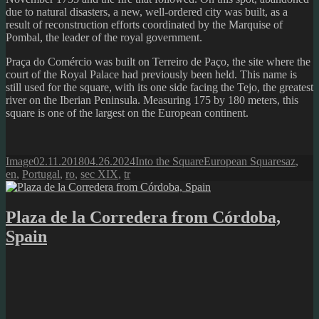
due to natural disasters, a new, well-ordered city was built, as a
result of reconstruction efforts coordinated by the Marquise of
Pombal, the leader of the royal government.
Praça do Comércio was built on Terreiro de Pa
ço,
the site where the
court of the Royal Palace had previously been held.
This name is
still used for the square, with its one side facing the Tejo, the greatest
river on the Iberian Peninsula. Measuring 175 by 180 meters, this
square is one of the largest on the European continent.
Format
Posted
Author
Categories
Tags
Image
02.11.2018
04.26.2024
Into the Square
European Squares
az
,
on
en
,
Portugal
,
ro
,
sec XIX
,
tr
Plaza de la Corredera from Córdoba,
Spain