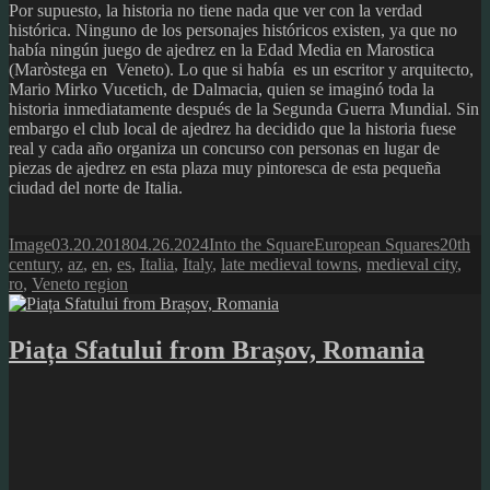
Por supuesto, la historia no tiene nada que ver con la verdad
histórica. Ninguno de los personajes históricos existen, ya que no
había ningún juego de ajedrez en la Edad Media en Marostica
(Maròstega en Veneto). Lo que si había es un escritor y arquitecto,
Mario Mirko Vucetich, de Dalmacia, quien se imaginó toda la
historia inmediatamente después de la Segunda Guerra Mundial. Sin
embargo el club local de ajedrez ha decidido que la historia fuese
real y cada año organiza un concurso con personas en lugar de
piezas de ajedrez en esta plaza muy pintoresca de esta pequeña
ciudad del norte de Italia.
Format
Posted
Author
Categories
Tags
Image
03.20.2018
04.26.2024
Into the Square
European Squares
20th
on
century
,
az
,
en
,
es
,
Italia
,
Italy
,
late medieval towns
,
medieval city
,
ro
,
Veneto region
Piața Sfatului from Brașov, Romania