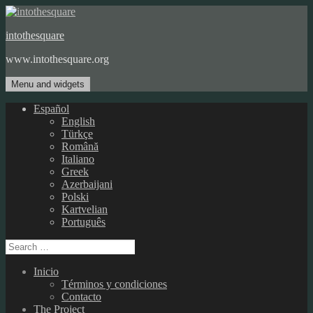
Skip
to
intothesquare
content
www.intothesquare.org
Menu and widgets
Español
English
Türkçe
Română
Italiano
Greek
Azerbaijani
Polski
Kartvelian
Português
Search
for:
Inicio
Términos y condiciones
Contacto
The Project