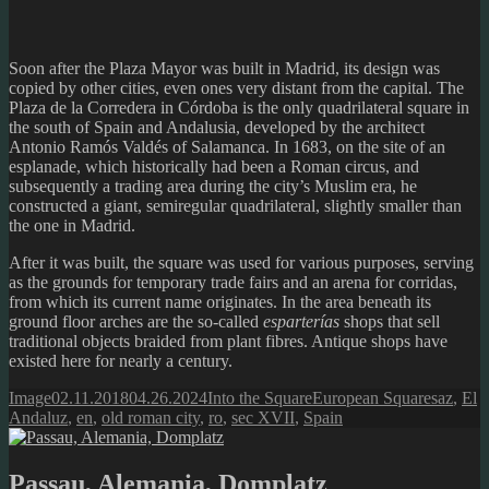
Soon after the Plaza Mayor was built in Madrid, its design was
copied by other cities, even ones very distant from the capital. The
Plaza de la Corredera in Córdoba is the only quadrilateral square in
the south of Spain and Andalusia, developed by the architect
Antonio Ramós Valdés of Salamanca. In 1683, on the site of an
esplanade, which historically had been a Roman circus, and
subsequently a trading area during the city’s Muslim era, he
constructed a giant, semiregular quadrilateral, slightly smaller than
the one in Madrid.
After it was built, the square was used for various purposes, serving
as the grounds for temporary trade fairs and an arena for corridas,
from which its current name originates. In the area beneath its
ground floor arches are the so-called
esparterías
shops that sell
traditional objects braided from plant fibres. Antique shops have
existed here for nearly a century.
Format
Posted
Author
Categories
Tags
Image
02.11.2018
04.26.2024
Into the Square
European Squares
az
,
El
on
Andaluz
,
en
,
old roman city
,
ro
,
sec XVII
,
Spain
Passau, Alemania, Domplatz