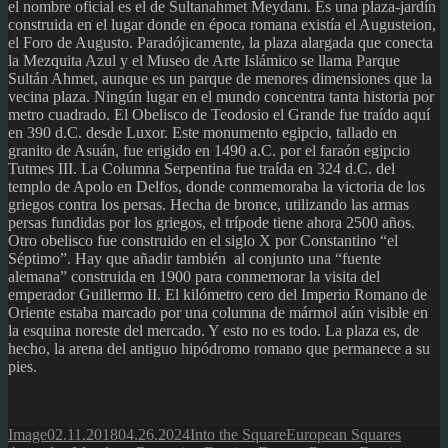
el nombre oficial es el de Sultanahmet Meydanı. Es una plaza-jardín
construida en el lugar donde en época romana existía el Augusteion,
el Foro de Augusto. Paradójicamente, la plaza alargada que conecta
la Mezquita Azul y el Museo de Arte Islámico se llama Parque
Sultán Ahmet, aunque es un parque de menores dimensiones que la
vecina plaza. Ningún lugar en el mundo concentra tanta historia por
metro cuadrado. El Obelisco de Teodosio el Grande fue traído aquí
en 390 d.C. desde Luxor. Este monumento egipcio, tallado en
granito de Asuán, fue erigido en 1490 a.C. por el faraón egipcio
Tutmes III. La Columna Serpentina fue traída en 324 d.C. del
templo de Apolo en Delfos, donde conmemoraba la victoria de los
griegos contra los persas. Hecha de bronce, utilizando las armas
persas fundidas por los griegos, el trípode tiene ahora 2500 años.
Otro obelisco fue construido en el siglo X por Constantino “el
Séptimo”. Hay que añadir también al conjunto una “fuente
alemana” construida en 1900 para conmemorar la visita del
emperador Guillermo II. El kilómetro cero del Imperio Romano de
Oriente estaba marcado por una columna de mármol aún visible en
la esquina noreste del mercado. Y esto no es todo. La plaza es, de
hecho, la arena del antiguo hipódromo romano que permanece a su
pies.
Format
Posted
Author
Categories
Tags
Image
02.11.2018
04.26.2024
Into the Square
European Squares