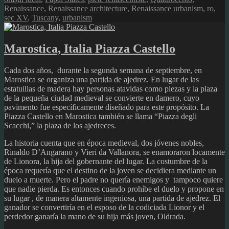
Renaissance
,
Renaissance architecture
,
Renaissance urbanism
,
ro
,
sec XV
,
Tuscany
,
urbanism
Marostica, Italia Piazza Castello
Cada dos años, durante la segunda semana de septiembre, en
Marostica se organiza una partida de ajedrez. En lugar de las
estatuillas de madera hay personas atavidas como piezas y la plaza
de la pequeña ciudad medieval se convierte en damero, cuyo
pavimento fue específicamente diseñado para este propósito. La
Piazza Castello en Marostica también se llama “Piazza degli
Scacchi,” la plaza de los ajedreces.
La historia cuenta que en época medieval, dos jóvenes nobles,
Rinaldo D’Angarano y Vieri da Vallanora, se enamoraron locamente
de Lionora, la hija del gobernante del lugar. La costumbre de la
época requería que el destino de la joven se decidiera mediante un
duelo a muerte. Pero el padre no quería enemigos y tampoco quiere
que nadie pierda. Es entonces cuando prohíbe el duelo y propone en
su lugar , de manera altamente ingeniosa, una partida de ajedrez. El
ganador se convertiría en el esposo de la codiciada Lionor y el
perdedor ganaría la mano de su hija más joven, Oldrada.