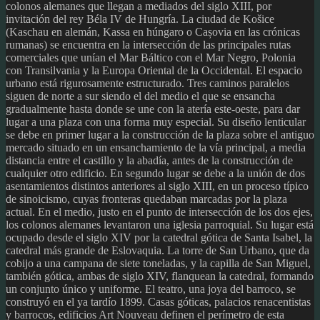
colonos alemanes que llegan a mediados del siglo XIII, por
invitación del rey Béla IV de Hungría. La ciudad de Košice
(Kaschau en alemán, Kassa en húngaro o Cașovia en las crónicas
rumanas) se encuentra en la intersección de las principales rutas
comerciales que unían el Mar Báltico con el Mar Negro, Polonia
con Transilvania y la Europa Oriental de la Occidental. El espacio
urbano está rigurosamente estructurado. Tres caminos paralelos
siguen de norte a sur siendo el del medio el que se ensancha
gradualmente hasta donde se une con la atería este-oeste, para dar
lugar a una plaza con una forma muy especial. Su diseño lenticular
se debe en primer lugar a la construcción de la plaza sobre el antiguo
mercado situado en un ensanchamiento de la vía principal, a media
distancia entre el castillo y la abadía, antes de la construcción de
cualquier otro edificio. En segundo lugar se debe a la unión de dos
asentamientos distintos anteriores al siglo XIII, en un proceso típico
de sinoicismo, cuyas fronteras quedaban marcadas por la plaza
actual. En el medio, justo en el punto de intersección de los dos ejes,
los colonos alemanes levantaron una iglesia parroquial. Su lugar está
ocupado desde el siglo XIV por la catedral gótica de Santa Isabel, la
catedral más grande de Eslovaquia. La torre de San Urbano, que da
cobijo a una campana de siete toneladas, y la capilla de San Miguel,
también gótica, ambas de siglo XIV, flanquean la catedral, formando
un conjunto único y uniforme. El teatro, una joya del barroco, se
construyó en el ya tardío 1899. Casas góticas, palacios renacentistas
y barrocos, edificios Art Nouveau definen el perímetro de esta