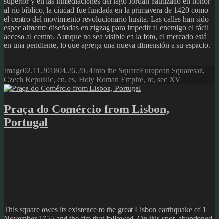
superior y en las inmediaciones del lago Jordan bautizado en honor
al río bíblico, la ciudad fue fundada en la primavera de 1420 como
el centro del movimiento revolucionario husita. Las calles han sido
especialmente diseñadas en zigzag para impedir al enemigo el fácil
acceso al centro. Aunque no sea visible en la foto, el mercado está
en una pendiente, lo que agrega una nueva dimensión a su espacio.
Format
Posted
Author
Categories
Tags
Image
02.11.2018
04.26.2024
Into the Square
European Squares
az
,
on
Czech Republic
,
en
,
es
,
Holy Roman Empire
,
ro
,
sec XV
Praça do Comércio from Lisbon,
Portugal
This square owes its existence to the great Lisbon earthquake of 1
November 1755 and the fire that followed. On this spot, abandoned