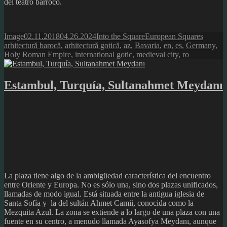
del teatro barroco.
Format
Posted
Author
Categories
Tags
Image
02.11.2018
04.26.2024
Into the Square
European Squares
on
arhitectură barocă
,
arhitectură gotică
,
az
,
Bavaria
,
en
,
es
,
Germany
,
Holy Roman Empire
,
international gotic
,
medieval city
,
ro
Estambul, Turquía, Sultanahmet Meydanı
La plaza tiene algo de la ambigüedad característica del encuentro
entre Oriente y Europa. No es sólo una, sino dos plazas unificados,
llamadas de modo igual. Está situada entre la antigua iglesia de
Santa Sofía y la del sultán Ahmet Camii, conocida como la
Mezquita Azul. La zona se extiende a lo largo de una plaza con una
fuente en su centro, a menudo llamada Ayasofya Meydanı, aunque