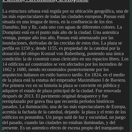
La estructura urbana está regida por su ubicación geográfica, una de
las más espectaculares de todas las ciudades europeas. Passau está
situada en una lengua de tierra, en la confluencia de los ríos
Danubio, Inn y Ilz, cada uno con aguas de diferentes colores. La
Domplatz está en el punto más alto de la ciudad. Una autentica
ventaja, porque año tras año, Passau está amenazado por las
inundaciones, derivadas de las crecidas de estos ríos. La plaza se
perfila en 1150 y, desde 1155, es propiedad de la catedral por la
donación del obispo Konrad von Babenberg, poniendo una única
condición: la de construir casas clericales en sus espacios libres. Los
14 edificios así construidos se ven afectados por los incendios de
1662 y 1680, siendo reconstruidos posteriormente por los
arquitectos italianos en estilo barroco tardío. En 1824, en el medio
de la plaza está la estatua del emperador Maximiliano I de Baviera.
Por primera vez en su historia la plaza se convierte en pública y
adquiere el estado de plaza principal de la ciudad. Fue renovada
después de 2013. El pavimento original desaparece y fue
reemplazado por grava fina que recuerda períodos históricos
pasados. La iluminación, una de las más espectaculares de Europa,
acentúa la fachada de la catedral, dejando la plaza y el resto de los
edificios en penumbra. Un juego sutil de luz y oscuridad, un juego
del pasado, cuando las ciudades no estaban iluminadas, y del
presente. Es un autentico efecto de escena propio del trampantojo