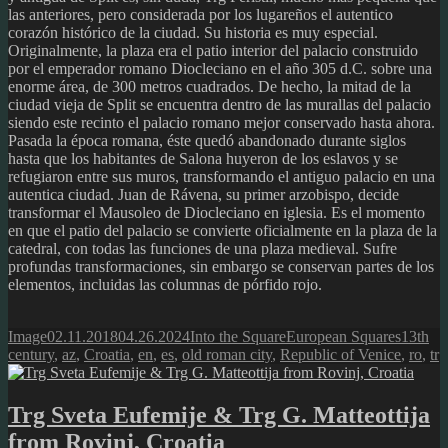
las anteriores, pero considerada por los lugareños el autentico
corazón histórico de la ciudad. Su historia es muy especial.
Originalmente, la plaza era el patio interior del palacio construido
por el emperador romano Diocleciano en el año 305 d.C. sobre una
enorme área, de 300 metros cuadrados. De hecho, la mitad de la
ciudad vieja de Split se encuentra dentro de las murallas del palacio
siendo este recinto el palacio romano mejor conservado hasta ahora.
Pasada la época romana, éste quedó abandonado durante siglos
hasta que los habitantes de Salona huyeron de los eslavos y se
refugiaron entre sus muros, transformando el antiguo palacio en una
autentica ciudad. Juan de Rávena, su primer arzobispo, decide
transformar el Mausoleo de Diocleciano en iglesia. Es el momento
en que el patio del palacio se convierte oficialmente en la plaza de la
catedral, con todas las funciones de una plaza medieval. Sufre
profundas transformaciones, sin embargo se conservan partes de los
elementos, incluidas las columnas de pórfido rojo.
Format
Posted
Author
Categories
Tags
Image
02.11.2018
04.26.2024
Into the Square
European Squares
13th
on
century
,
az
,
Croatia
,
en
,
es
,
old roman city
,
Republic of Venice
,
ro
,
tr
Trg Sveta Eufemije & Trg G. Matteottija
from Rovinj, Croatia