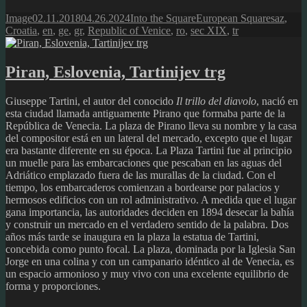
Format
Posted
Author
Categories
Tags
Image
02.11.2018
04.26.2024
Into the Square
European Squares
az
,
on
Croatia
,
en
,
ge
,
gr
,
Republic of Venice
,
ro
,
sec XIX
,
tr
Piran, Eslovenia, Tartinijev trg
Giuseppe Tartini, el autor del conocido
Il trillo del diavolo
, nació en
esta ciudad llamada antiguamente Pirano que formaba parte de la
República de Venecia. La plaza de Pirano lleva su nombre y la casa
del compositor está en un lateral del mercado, excepto que el lugar
era bastante diferente en su época. La Plaza Tartini fue al principio
un muelle para las embarcaciones que pescaban en las aguas del
Adriático emplazado fuera de las murallas de la ciudad. Con el
tiempo, los embarcaderos comienzan a bordearse por palacios y
hermosos edificios con un rol administrativo. A medida que el lugar
gana importancia, las autoridades deciden en 1894 desecar la bahía
y construir un mercado en el verdadero sentido de la palabra. Dos
años más tarde se inaugura en la plaza la estatua de Tartini,
concebida como punto focal. La plaza, dominada por la Iglesia San
Jorge en una colina y con un campanario idéntico al de Venecia, es
un espacio armonioso y muy vivo con una excelente equilibrio de
forma y proporciones.