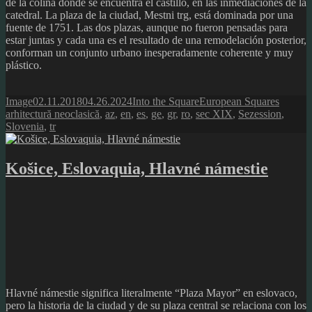
de la colina donde se encuentra el castillo, en las inmediaciones de la
catedral. La plaza de la ciudad, Mestni trg, está dominada por una
fuente de 1751. Las dos plazas, aunque no fueron pensadas para
estar juntas y cada una es el resultado de una remodelación posterior,
conforman un conjunto urbano inesperadamente coherente y muy
plástico.
Format
Posted
Author
Categories
Tags
Image
02.11.2018
04.26.2024
Into the Square
European Squares
on
arhitectură neoclasică
,
az
,
en
,
es
,
ge
,
gr
,
ro
,
sec XIX
,
Sezession
,
Slovenia
,
tr
Košice, Eslovaquia, Hlavné námestie
Hlavné námestie significa literalmente “Plaza Mayor” en eslovaco,
pero la historia de la ciudad y de su plaza central se relaciona con los