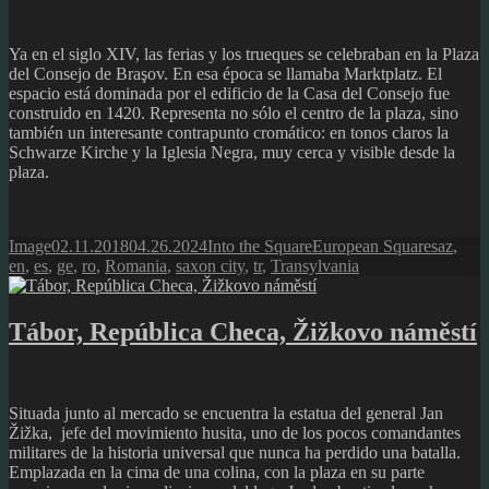
Ya en el siglo XIV, las ferias y los trueques se celebraban en la Plaza
del Consejo de Braşov. En esa época se llamaba Marktplatz. El
espacio está dominada por el edificio de la Casa del Consejo fue
construido en 1420. Representa no sólo el centro de la plaza, sino
también un interesante contrapunto cromático: en tonos claros la
Schwarze Kirche y la Iglesia Negra, muy cerca y visible desde la
plaza.
Format
Posted
Author
Categories
Tags
Image
02.11.2018
04.26.2024
Into the Square
European Squares
az
,
on
en
,
es
,
ge
,
ro
,
Romania
,
saxon city
,
tr
,
Transylvania
Tábor, República Checa, Žižkovo náměstí
Situada junto al mercado se encuentra la estatua del general Jan
Žižka, jefe del movimiento husita, uno de los pocos comandantes
militares de la historia universal que nunca ha perdido una batalla.
Emplazada en la cima de una colina, con la plaza en su parte