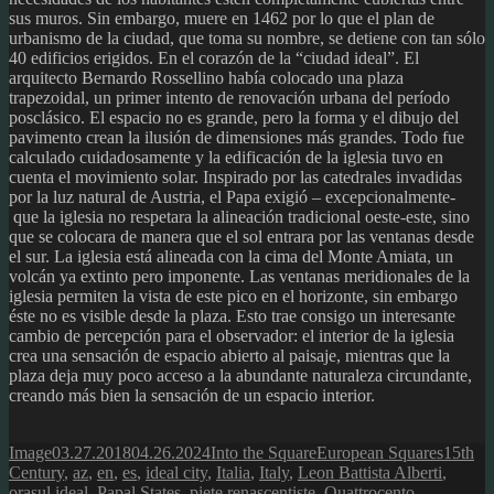
sus muros. Sin embargo, muere en 1462 por lo que el plan de
urbanismo de la ciudad, que toma su nombre, se detiene con tan sólo
40 edificios erigidos. En el corazón de la “ciudad ideal”. El
arquitecto Bernardo Rossellino había colocado una plaza
trapezoidal, un primer intento de renovación urbana del período
posclásico. El espacio no es grande, pero la forma y el dibujo del
pavimento crean la ilusión de dimensiones más grandes. Todo fue
calculado cuidadosamente y la edificación de la iglesia tuvo en
cuenta el movimiento solar. Inspirado por las catedrales invadidas
por la luz natural de Austria, el Papa exigió – excepcionalmente-
que la iglesia no respetara la alineación tradicional oeste-este, sino
que se colocara de manera que el sol entrara por las ventanas desde
el sur. La iglesia está alineada con la cima del Monte Amiata, un
volcán ya extinto pero imponente. Las ventanas meridionales de la
iglesia permiten la vista de este pico en el horizonte, sin embargo
éste no es visible desde la plaza. Esto trae consigo un interesante
cambio de percepción para el observador: el interior de la iglesia
crea una sensación de espacio abierto al paisaje, mientras que la
plaza deja muy poco acceso a la abundante naturaleza circundante,
creando más bien la sensación de un espacio interior.
Format
Posted
Author
Categories
Tags
Image
03.27.2018
04.26.2024
Into the Square
European Squares
15th
on
Century
,
az
,
en
,
es
,
ideal city
,
Italia
,
Italy
,
Leon Battista Alberti
,
orașul ideal
,
Papal States
,
piete renascentiste
,
Quattrocento
,