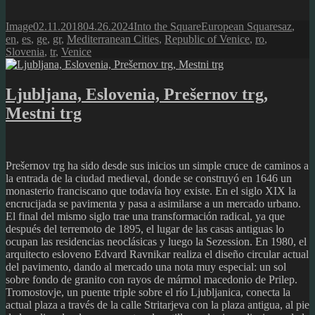
Format
Posted
Author
Categories
Tags
Image
02.11.2018
04.26.2024
Into the Square
European Squares
az
,
on
en
,
es
,
ge
,
gr
,
Mediterranean Cities
,
Republic of Venice
,
ro
,
Slovenia
,
tr
,
Venice
Ljubljana, Eslovenia, Prešernov trg,
Mestni trg
Prešernov trg ha sido desde sus inicios un simple cruce de caminos a
la entrada de la ciudad medieval, donde se construyó en 1646 un
monasterio franciscano que todavía hoy existe. En el siglo XIX la
encrucijada se pavimenta y pasa a asimilarse a un mercado urbano.
El final del mismo siglo trae una transformación radical, ya que
después del terremoto de 1895, el lugar de las casas antiguas lo
ocupan las residencias neoclásicas y luego la Sezession. En 1980, el
arquitecto esloveno Edvard Ravnikar realiza el diseño circular actual
del pavimento, dando al mercado una nota muy especial: un sol
sobre fondo de granito con rayos de mármol macedonio de Prilep.
Tromostovje, un puente triple sobre el río Ljubljanica, conecta la
actual plaza a través de la calle Stritarjeva con la plaza antigua, al pie