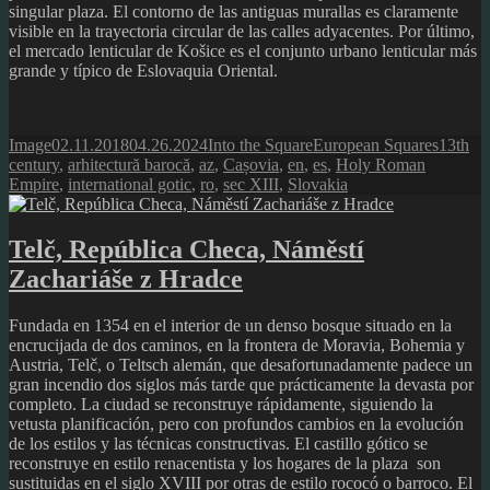
singular plaza. El contorno de las antiguas murallas es claramente
visible en la trayectoria circular de las calles adyacentes. Por último,
el mercado lenticular de Košice es el conjunto urbano lenticular más
grande y típico de Eslovaquia Oriental.
Format
Posted
Author
Categories
Tags
Image
02.11.2018
04.26.2024
Into the Square
European Squares
13th
on
century
,
arhitectură barocă
,
az
,
Cașovia
,
en
,
es
,
Holy Roman
Empire
,
international gotic
,
ro
,
sec XIII
,
Slovakia
Telč, República Checa, Náměstí
Zachariáše z Hradce
Fundada en 1354 en el interior de un denso bosque situado en la
encrucijada de dos caminos, en la frontera de Moravia, Bohemia y
Austria, Telč, o Teltsch alemán, que desafortunadamente padece un
gran incendio dos siglos más tarde que prácticamente la devasta por
completo. La ciudad se reconstruye rápidamente, siguiendo la
vetusta planificación, pero con profundos cambios en la evolución
de los estilos y las técnicas constructivas. El castillo gótico se
reconstruye en estilo renacentista y los hogares de la plaza son
sustituidas en el siglo XVIII por otras de estilo rococó o barroco. El