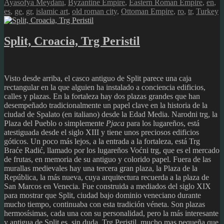
on
Ayasofya Meydanı
,
Byzantine Empire
,
Eastern Roman Empire
,
en
,
es
,
ge
,
gr
,
islamic art
,
old roman city
,
Ottoman Empire
,
ro
,
tr
,
Turkey
Split, Croacia, Trg Peristil
Visto desde arriba, el casco antiguo de Split parece una caja
rectangular en la que alguien ha instalado a conciencia edificios,
calles y plazas. En la fortaleza hay dos plazas grandes que han
desempeñado tradicionalmente un papel clave en la historia de la
ciudad de Spalato (en italiano) desde la Edad Media. Narodni trg, la
Plaza del Pueblo o simplemente
Pjaca
para los lugareños, está
atestiguada desde el siglo XIII y tiene unos preciosos edificios
góticos. Un poco más lejos, a la entrada a la fortaleza, está Trg
Braće Radić, llamado por los lugareños Voćni trg, que es el mercado
de frutas, en memoria de su antiguo y colorido papel. Fuera de las
murallas medievales hay una tercera gran plaza, la Plaza de la
República, la más nueva, cuya arquitectura recuerda a la plaza de
San Marcos en Venecia. Fue construida a mediados del siglo XIX
para mostrar que Split, ciudad bajo dominio veneciano durante
mucho tiempo, continuaba con esta tradición véneta. Son plazas
hermosísimas, cada una con su personalidad, pero la más interesante
y antigua de Split es, sin duda, Trg Peristil, mucho mas pequeña que