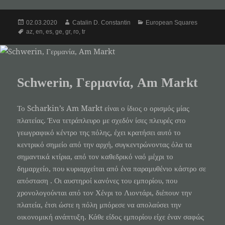
Posted
Author
Categories
02.03.2020
Catalin D. Constantin
European Squares
on
Tags
az
,
en
,
es
,
ge
,
gr
,
ro
,
tr
Schwerin, Γερμανία, Am Markt
Το Scharkin’s Am Markt είναι ο ίδιος ο ορισμός μίας
πλατείας. Ένα τετράπλευρο με σχεδόν ίσες πλευρές στο
γεωγραφικό κέντρο της πόλης, έχει κρατήσει αυτό το
κεντρικό σημείο από την αρχή, συγκεντρώνοντας όλα τα
σημαντικά κτίρια, από τον καθεδρικό ναό μέχρι το
δημαρχείο, που κυριαρχείται από ένα παραμυθένιο κάστρο σε
απόσταση . Οι αυστηροί κανόνες του εμπορίου, που
χρονολογούνται από τον Χένρι το Λιοντάρι, διέπουν την
πλατεία, έτσι ώστε η πόλη μπόρεσε να απολαύσει την
οικονομική ανάπτυξη. Κάθε είδος εμπορίου είχε έναν σαφώς