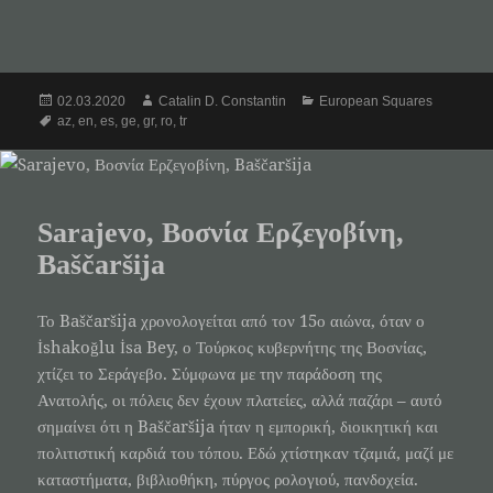
Posted
Author
Categories
02.03.2020
Catalin D. Constantin
European Squares
on
Tags
az
,
en
,
es
,
ge
,
gr
,
ro
,
tr
Sarajevo, Βοσνία Ερζεγοβίνη,
Baščaršija
Το Baščaršija χρονολογείται από τον 15ο αιώνα, όταν ο
İshakoğlu İsa Bey, ο Τούρκος κυβερνήτης της Βοσνίας,
χτίζει το Σεράγεβο. Σύμφωνα με την παράδοση της
Ανατολής, οι πόλεις δεν έχουν πλατείες, αλλά παζάρι – αυτό
σημαίνει ότι η Baščaršija ήταν η εμπορική, διοικητική και
πολιτιστική καρδιά του τόπου. Εδώ χτίστηκαν τζαμιά, μαζί με
καταστήματα, βιβλιοθήκη, πύργος ρολογιού, πανδοχεία.