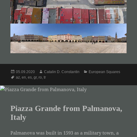
Posted
Author
Categories
05.09.2020
Catalin D. Constantin
European Squares
on
Tags
az
,
en
,
es
,
gr
,
ro
,
tr
Piazza Grande from Palmanova,
Italy
Palmanova was built in 1593 as a military town, a