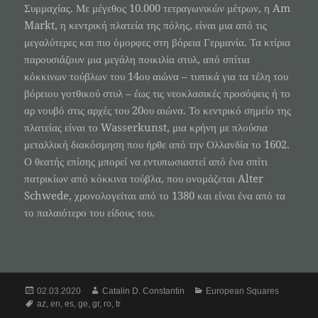
Συμμαχίας. Με μέγεθος 10.000 τετραγωνικών μέτρων, η Am
Markt, η κεντρική πλατεία της πόλης, είναι μια από τις
μεγαλύτερες και πιο όμορφες στη βόρεια Γερμανία. Τα κτίρια
παρουσιάζουν μια μεγάλη ποικιλία στυλ, από σπίτια
κόκκινων τούβλων του 14ου αιώνα – τυπικά για τα τέλη του
βόρειου γοτθικού στυλ – έως τις νεοκλασικές προσόψεις ή το
αρ νουβό στις αρχές του 20ου αιώνα. Το κεντρικό σημείο της
πλατείας είναι το Wasserkunst, μια κρήνη με πλούσια
μεταλλική διακόσμηση που ήρθε από την Ολλανδία το 1602.
Ο θεατής επίσης μπορεί να εντυπωσιαστεί από ένα σπίτι
πατρικίων από κόκκινα τούβλα, που ονομάζεται Alter
Schwede, χρονολογείται από το 1380 και είναι ένα από τα
το παλαιότερο του είδους του.
Posted
Author
Categories
02.03.2020
Catalin D. Constantin
European Squares
on
Tags
az
,
en
,
es
,
ge
,
gr
,
ro
,
tr