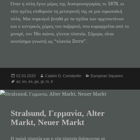
Όταν η πόλη έγινε μέρος της Αυστροουγγαρίας το 1878, οι
νέοι ηγέτες επιθυμούν τη μετατροπή της σε μια ευρωπαϊκή
πόλη. Μια πυρκαγιά βοηθά με τα σχέδια των αρχιτεκτόνων
και ο κεντρικός χώρος του παζαριού, που κυριαρχείται από το
μιναρέ, τον 16ο αιώνα, γίνεται πλατεία. Σήμερα, είναι
ανεπίσημα γνωστή ως “πλατεία Dove”.
Posted
Author
Categories
02.03.2020
Catalin D. Constantin
European Squares
on
Tags
az
,
en
,
es
,
ge
,
gr
,
ro
,
tr
Stralsund, Γερμανία, Alter
Markt, Neuer Markt
Η παλιά πλατεία και η νέα πλατεία βρίσκονται σε