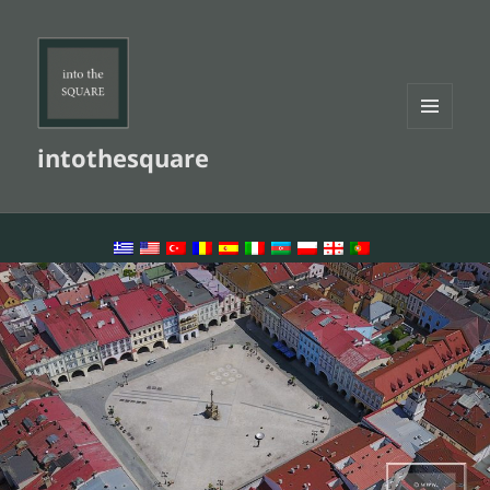
MENU
intothesquare
AND
WIDGETS
LANGUAGE SWITCHER