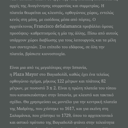
αρχές της Αναγέννησης ισορροπίας και συμμετρίας. Η
πλατεία θεωρείται ως κλειστός, ορθογώνιος χώρος, εντελώς
κενός στη μέση, με εισόδους μέσα από πόρτες. Ο
αρχιτέκτονας Francisco deSalamanca προβάλλει όμοιες
προσόψεις- καθρεπτισμούς η μία της άλλης. Πίσω από αυτούς
υπάρχουν χώροι διαβίωσης για τους λειτουργούς και τα μέλη
των συντεχνιών. Στο επίπεδο του εδάφους, σε όλη την
πλατεία, βρίσκετε κιονοστοιχία.
Είναι μια από τις μεγαλύτερες στην Ισπανία,
η Plaza Mayor στο Βαγιαδολίδ, καθώς έχει ένα τελείως
ορθογώνιο σχήμα, μήκους 122 μέτρων και πλάτους 82
μέτρων, με ποσοστό 3 x 2. Είναι η πρώτη πλατεία του τύπου
που κατασκευάστηκε στην Ισπανία, με κλειστό και τακτικό
σχέδιο. Θα χρησιμεύσει ως μοντέλο για την κεντρική πλατεία
της Μαδρίτης, που χτίστηκε το 1617, και για εκείνη στη
Σαλαμάνκα, που χτίστηκε το 1729, όπου το αρχιτεκτονικό
και αστικό πρότυπο της Βαγιαδολίδ φτάνει στην τελειότητα