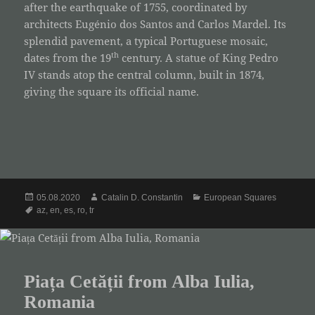
after the earthquake of 1755, coordinated by
architects Eugénio dos Santos and Carlos Mardel. Its
splendid pavement, a typical Portuguese mosaic,
th
dates from the 19
century. A statue of King Pedro
IV stands atop the central column, built in 1874,
giving the square its official name.
Posted
Author
Categories
05.08.2020
Catalin D. Constantin
European Squares
on
Tags
az
,
en
,
es
,
ro
,
tr
Piața Cetății from Alba Iulia,
Romania