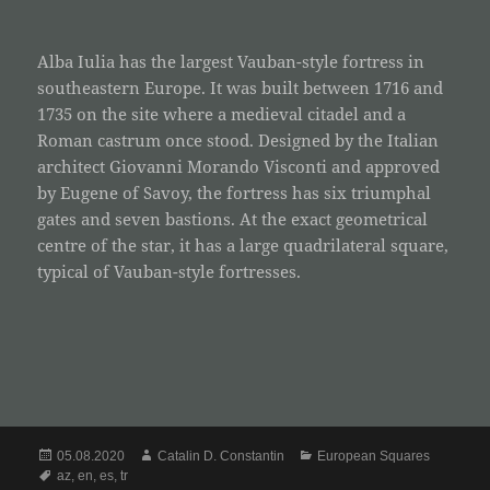
Alba Iulia has the largest Vauban-style fortress in
southeastern Europe. It was built between 1716 and
1735 on the site where a medieval citadel and a
Roman castrum once stood. Designed by the Italian
architect Giovanni Morando Visconti and approved
by Eugene of Savoy, the fortress has six triumphal
gates and seven bastions. At the exact geometrical
centre of the star, it has a large quadrilateral square,
typical of Vauban-style fortresses.
Posted
Author
Categories
05.08.2020
Catalin D. Constantin
European Squares
on
Tags
az
,
en
,
es
,
tr