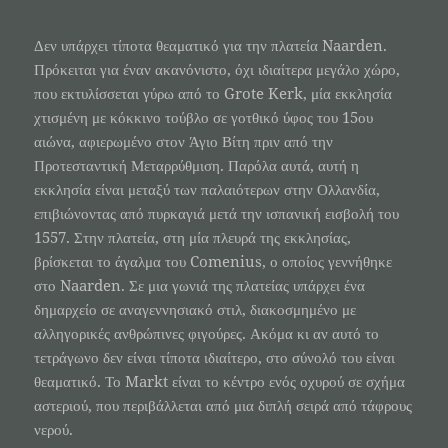
Δεν υπάρχει τίποτα θεαματικό για την πλατεία Naarden.
Πρόκειται για έναν ακανόνιστο, όχι ιδιαίτερα μεγάλο χώρο,
που εκτυλίσσεται γύρω από το Grote Kerk, μία εκκλησία
χτισμένη με κόκκινο τούβλο σε γοτθικό ύφος του 15ου
αιώνα, αφιερωμένο στον Άγιο Βίτη πριν από την
Προτεσταντική Μεταρρύθμιση. Παρόλα αυτά, αυτή η
εκκλησία είναι μεταξύ των παλαιότερων στην Ολλανδία,
επιβιώνοντας από πυρκαγιά μετά την ισπανική εισβολή του
1557. Στην πλατεία, στη μία πλευρά της εκκλησίας,
βρίσκεται το άγαλμα του Comenius, ο οποίος γεννήθηκε
στο Naarden. Σε μια γωνιά της πλατείας υπάρχει ένα
δημαρχείο σε αναγεννησιακό στιλ, διακοσμημένο με
αλληγορικές ανθρώπινες φιγούρες. Ακόμα κι αν αυτό το
τετράγωνο δεν είναι τίποτα ιδιαίτερο, στο σύνολό του είναι
θεαματικό. Το Markt είναι το κέντρο ενός οχυρού σε σχήμα
αστεριού, που περιβάλλεται από μια διπλή σειρά από τάφρους
νερού.