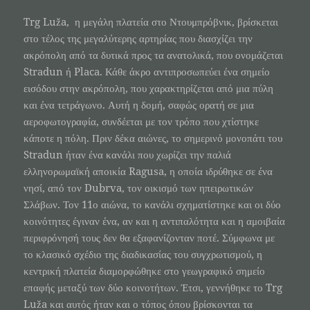
Trg Luža, η μεγάλη πλατεία στο Ντουμπρόβνικ, βρίσκεται
στο τέλος της μεγαλύτερης αρτηρίας που διασχίζει την
ακρόπολη από τα δυτικά προς τα ανατολικά, που ονομάζεται
Stradun ή Placa. Κάθε άκρο αντιπροσωπεύει ένα σημείο
εισόδου στην ακρόπολη, που χαρακτηρίζεται από μια πύλη
και ένα τετράγωνο. Αυτή η δομή, σαφώς ορατή σε μια
αεροφωτογραφία, συνδέεται με τον τρόπο που χτίστηκε
κάποτε η πόλη. Πριν δέκα αιώνες, το σημερινό μονοπάτι του
Stradun ήταν ένα κανάλι που χωρίζει την παλιά
ελληνορωμαϊκή αποικία Ragusa, η οποία ιδρύθηκε σε ένα
νησί, από τον Dubrva, τον οικισμό των ηπειρωτικών
Σλάβων. Τον 11ο αιώνα, το κανάλι σχηματίστηκε και οι δύο
κοινότητες έγιναν ένα, αν και η αντιπαλότητα και η αμοιβαία
περιφρόνησή τους δεν θα εξαφανίζονταν ποτέ. Σύμφωνα με
το κλασικό σχέδιο της διαδικασίας του συγχρωτισμού, η
κεντρική πλατεία διαμορφώθηκε στο γεωγραφικό σημείο
επαφής μεταξύ των δύο κοινοτήτων. Έτσι, γεννήθηκε το Trg
Luža και αυτός ήταν και ο τόπος όπου βρίσκονται τα