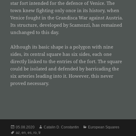
star fort intended for the defence of Venice. The
town knew fighting only once in its history, when
Venice fought in the Grandisca War against Austria.
Its structure, developed by Scamozzi, has remained
unchanged to this day.
Although its basic shape is a polygon with nine
sides, its central square has six sides, each one
directly linked to the entries of the fort. The square
could be isolated and defended by barricading the
six arteries leading into it. However, this never
proved necessary.
Posted
Author
Categories
05.08.2020
Catalin D. Constantin
European Squares
on
Tags
az
,
en
,
es
,
ro
,
tr