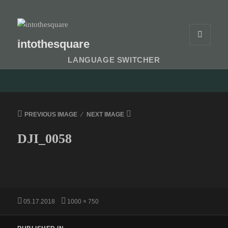
intothesquare
MENU
AND
LANGUAGE SWITCHER
WIDGETS
PREVIOUS IMAGE
NEXT IMAGE
DJI_0058
Posted
Full
05.17.2018
1000 × 750
on
size
Post