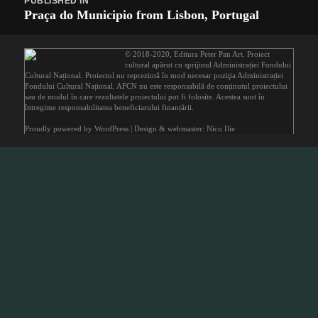
PUBLISHED IN
navigation
Praça do Municipio from Lisbon, Portugal
© 2018-2020,
Editura Peter Pan Art
. Proiect
cultural apărut cu sprijinul
Administrației Fondului
Cultural Național
. Proiectul nu reprezintă în mod necesar poziţia Administrației
Fondului Cultural Național. AFCN nu este responsabilă de conținutul proiectului
sau de modul în care rezultatele proiectului pot fi folosite. Acestea sunt în
întregime responsabilitatea beneficiarului finanțării.
Proudly powered by WordPress
| Design & webmaster: Nicu Ilie