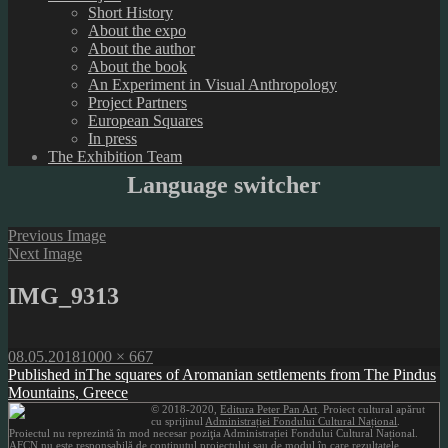
Short History
About the expo
About the author
About the book
An Experiment in Visual Anthropology
Project Partners
European Squares
In press
The Exhibition Team
Language switcher
Previous Image
Next Image
IMG_9313
Posted
Full
08.05.2018
1000 × 667
on
Post
size
Published in
The squares of Aromanian settlements from The Pindus
Mountains, Greece
navigation
© 2018-2020,
Editura Peter Pan Art
. Proiect cultural apărut
cu sprijinul
Administrației Fondului Cultural Național
.
Proiectul nu reprezintă în mod necesar poziţia Administrației Fondului Cultural Național.
AFCN nu este responsabilă de conținutul proiectului sau de modul în care rezultatele