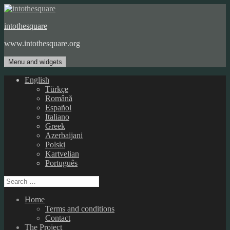
Skip
to
intothesquare
content
www.intothesquare.org
Menu and widgets
English
Türkçe
Română
Español
Italiano
Greek
Azerbaijani
Polski
Kartvelian
Português
Search
for:
Home
Terms and conditions
Contact
The Project