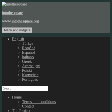
Skip
to
intothesquare
content
www.intothesquare.org
Menu and widgets
English
Türkçe
Română
Español
Italiano
Greek
Azerbaijani
Polski
Kartvelian
Português
Search
for:
Home
Terms and conditions
Contact
The Project