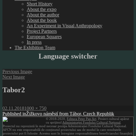
Short History
About the expo
About the author
About the book
An Experiment in Visual Anthropology
Project Partners
European Squares
In press
The Exhibition Team
Language switcher
Previous Image
Next Image
Tabor2
Posted
Full
02.11.2018
1000 × 750
on
Post
size
Published in
Žižkovo náměstí from Tábor, Czech Republik
© 2018-2020,
Editura Peter Pan Art
. Proiect cultural apărut
navigation
cu sprijinul
Administrației Fondului Cultural Național
.
Proiectul nu reprezintă în mod necesar poziţia Administrației Fondului Cultural Național.
AFCN nu este responsabilă de conținutul proiectului sau de modul în care rezultatele
proiectului pot fi folosite. Acestea sunt în întregime responsabilitatea beneficiarului finanțării.