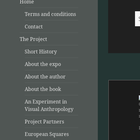
Home
Terms and conditions
S
fo
Contact
The Project
Short History
About the expo
About the author
About the book
An Experiment in
Visual Anthropology
Project Partners
European Squares