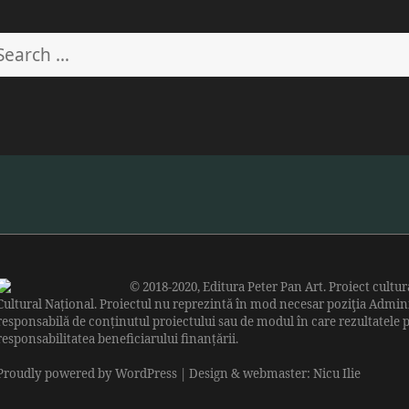
earch
r:
© 2018-2020,
Editura Peter Pan Art
. Proiect cultu
Cultural Național
. Proiectul nu reprezintă în mod necesar poziţia Admini
responsabilă de conținutul proiectului sau de modul în care rezultatele pr
responsabilitatea beneficiarului finanțării.
Proudly powered by WordPress
| Design & webmaster: Nicu Ilie