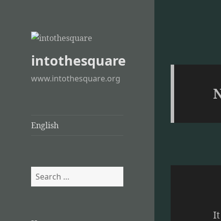
intothesquare
www.intothesquare.org
N
English
Search
for:
I