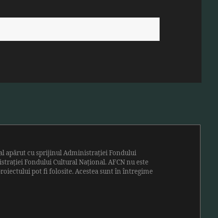
ral apărut cu sprijinul
Administrației Fondului
strației Fondului Cultural Național. AFCN nu este
oiectului pot fi folosite. Acestea sunt în întregime