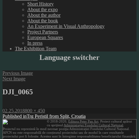
Short History
About the expo
About the author
About the book
An Experiment in Visual Anthropology
Project Partners
European Squares
In press
The Exhibition Team
Language switcher
Previous Image
Next Image
DJI_0065
Posted
Full
02.25.2018
800 × 450
on
Post
size
Published in
Trg Peristil from Split, Croatia
© 2018-2020,
Editura Peter Pan Art
. Proiect cultural apărut
navigation
cu sprijinul
Administrației Fondului Cultural Național
.
Proiectul nu reprezintă în mod necesar poziţia Administrației Fondului Cultural Național.
AFCN nu este responsabilă de conținutul proiectului sau de modul în care rezultatele
proiectului pot fi folosite. Acestea sunt în întregime responsabilitatea beneficiarului finanțării.