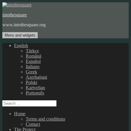
Skip
to
intothesquare
content
www.intothesquare.org
Menu and widgets
English
Türkçe
Română
Español
Italiano
Greek
Azerbaijani
Polski
Kartvelian
Português
Search
for:
Home
Terms and conditions
Contact
The Project