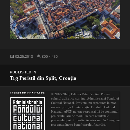
Posted
Full
02.25.2018
800 × 450
on
size
Post
PUBLISHED IN
navigation
Trg Peristil din Split, Croația
© 2018-2020,
Editura Peter Pan Art
. Proiect
cultural apărut cu sprijinul
Administrației Fondului
Cultural Național
. Proiectul nu reprezintă în mod
necesar poziţia Administrației Fondului Cultural
Național. AFCN nu este responsabilă de conținutul
proiectului sau de modul în care rezultatele
proiectului pot fi folosite. Acestea sunt în întregime
responsabilitatea beneficiarului finanțării.