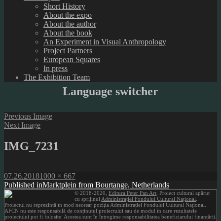
Short History
About the expo
About the author
About the book
An Experiment in Visual Anthropology
Project Partners
European Squares
In press
The Exhibition Team
Language switcher
Previous Image
Next Image
IMG_7231
Posted
Full
07.26.2018
1000 × 667
on
Post
size
Published in
Marktplein from Bourtange, Netherlands
© 2018-2020,
Editura Peter Pan Art
. Proiect cultural apărut
navigation
cu sprijinul
Administrației Fondului Cultural Național
.
Proiectul nu reprezintă în mod necesar poziţia Administrației Fondului Cultural Național.
AFCN nu este responsabilă de conținutul proiectului sau de modul în care rezultatele
proiectului pot fi folosite. Acestea sunt în întregime responsabilitatea beneficiarului finanțării.