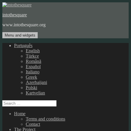
Skip
to
intothesquare
content
www.intothesquare.org
Menu and widgets
Português
English
Türkçe
Română
Español
Italiano
Greek
Azerbaijani
Polski
Kartvelian
Search
for:
Home
Terms and conditions
Contact
The Project