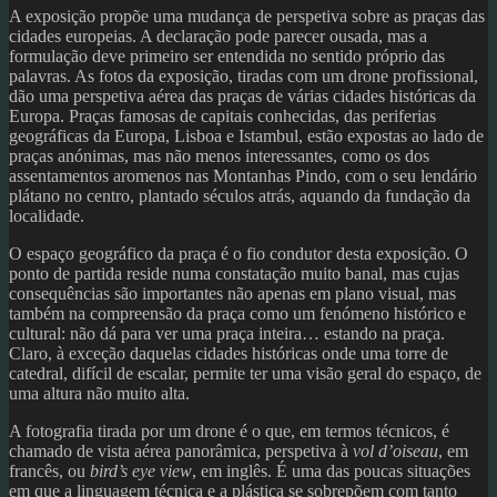
A exposição propõe uma mudança de perspetiva sobre as praças das
cidades europeias. A declaração pode parecer ousada, mas a
formulação deve primeiro ser entendida no sentido próprio das
palavras. As fotos da exposição, tiradas com um drone profissional,
dão uma perspetiva aérea das praças de várias cidades históricas da
Europa. Praças famosas de capitais conhecidas, das periferias
geográficas da Europa, Lisboa e Istambul, estão expostas ao lado de
praças anónimas, mas não menos interessantes, como os dos
assentamentos aromenos nas Montanhas Pindo, com o seu lendário
plátano no centro, plantado séculos atrás, aquando da fundação da
localidade.
O espaço geográfico da praça é o fio condutor desta exposição. O
ponto de partida reside numa constatação muito banal, mas cujas
consequências são importantes não apenas em plano visual, mas
também na compreensão da praça como um fenómeno histórico e
cultural: não dá para ver uma praça inteira… estando na praça.
Claro, à exceção daquelas cidades históricas onde uma torre de
catedral, difícil de escalar, permite ter uma visão geral do espaço, de
uma altura não muito alta.
A fotografia tirada por um drone é o que, em termos técnicos, é
chamado de vista aérea panorâmica, perspetiva à
vol d’oiseau
, em
francês, ou
bird’s eye view
, em inglês. É uma das poucas situações
em que a linguagem técnica e a plástica se sobrepõem com tanto