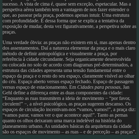
sucesso. A vista de cima é, quase sem exceção, espetacular. Mas a
perspetiva aérea também tem a vantagem de nos fazer entender o
que, ao passear pela praça, podemos apenas intuir. Uma estrutura
com profundidade. É dessa forma que se explica a tentativa da
exposição de mudar, desta vez figurativamente, a perspetiva sobre as
praças.
Uma verdade óbvia: as praças não existem em si, mas apenas dentro
dos assentamentos. Daí a natureza elementar da praça e o mais claro
método de definir antropológica e visualmente a praça, por
referência à cidade circundante. Seja organicamente desenvolvida
ou colocada no solo de acordo com diagramas pré-determinados, a
estrutura das cidades apresenta uma tensão fundamental entre o
espaço da praça e o resto do seu espaço, claramente visível ao olhar
do céu. Espaço aberto versus espaço fechado. Espaço de passagem
versus espaço de estacionamento. Em
Cidades para pessoas
, Jan
Gehl define a diferença entre as duas componentes da cidade:
“Enquanto as ruas transmitem a ideia de movimento − “por favor,
circulem!” −, a nível psicológico, as praças sugerem descanso. Os
espaços de circulação incentivam-nos “vamos, vamos!”, a praça diz:
“vamos parar, vamos ver o que acontece aqui!”. Tanto as pernas
quanto os olhos deixaram uma marca indelével na história do
planeamento urbano. As unidades básicas da arquitetura da cidade
são os espaços de movimento – as ruas – e de perceção – as praças”.