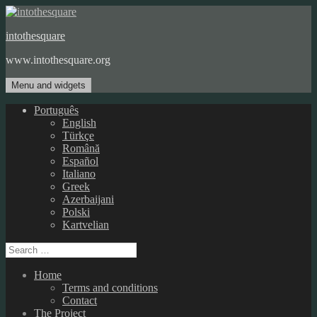
Skip
to
intothesquare
content
www.intothesquare.org
Menu and widgets
Português
English
Türkçe
Română
Español
Italiano
Greek
Azerbaijani
Polski
Kartvelian
Search
for:
Home
Terms and conditions
Contact
The Project