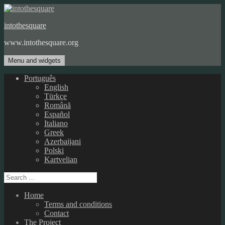
Skip
to
intothesquare
content
www.intothesquare.org
Menu and widgets
Português
English
Türkçe
Română
Español
Italiano
Greek
Azerbaijani
Polski
Kartvelian
Search
for:
Home
Terms and conditions
Contact
The Project