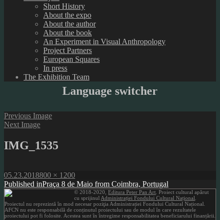
Short History
About the expo
About the author
About the book
An Experiment in Visual Anthropology
Project Partners
European Squares
In press
The Exhibition Team
Language switcher
Previous Image
Next Image
IMG_1535
Posted
Full
05.23.2018
800 × 1200
on
Post
size
Published in
Praça 8 de Maio from Coimbra, Portugal
© 2018-2020,
Editura Peter Pan Art
. Proiect cultural apărut
navigation
cu sprijinul
Administrației Fondului Cultural Național
.
Proiectul nu reprezintă în mod necesar poziţia Administrației Fondului Cultural Național.
AFCN nu este responsabilă de conținutul proiectului sau de modul în care rezultatele
proiectului pot fi folosite. Acestea sunt în întregime responsabilitatea beneficiarului finanțării.