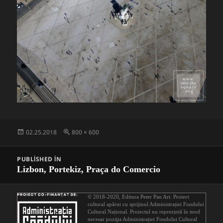
Posted
Full
02.25.2018
800 × 600
on
size
Post
PUBLISHED IN
navigation
Lizbon, Portekiz, Praça do Comercio
© 2018-2020,
Editura Peter Pan Art
. Proiect
cultural apărut cu sprijinul
Administrației Fondului
Cultural Național
. Proiectul nu reprezintă în mod
necesar poziţia Administrației Fondului Cultural