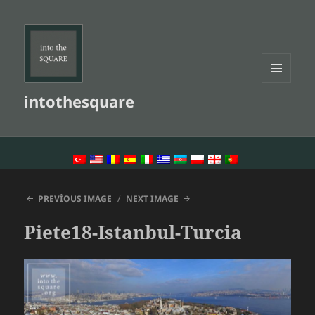
MENU
intothesquare
AND
WIDGETS
LANGUAGE SWITCHER
PREVIOUS IMAGE
NEXT IMAGE
Piete18-Istanbul-Turcia