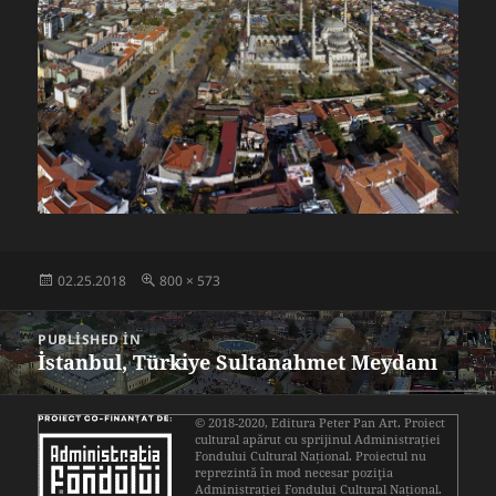
Posted
Full
02.25.2018
800 × 573
on
size
Post
PUBLISHED IN
navigation
İstanbul, Türkiye Sultanahmet Meydanı
© 2018-2020,
Editura Peter Pan Art
. Proiect
cultural apărut cu sprijinul
Administrației
Fondului Cultural Național
. Proiectul nu
reprezintă în mod necesar poziţia
Administrației Fondului Cultural Național.