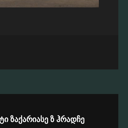
ტი ზაქარიასე ზ ჰრადჩე