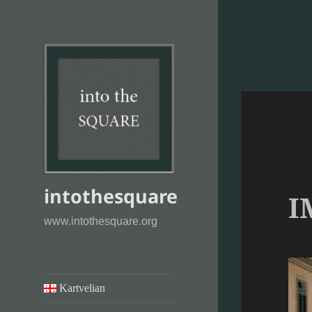
intothesquare
I
www.intothesquare.org
Kartvelian