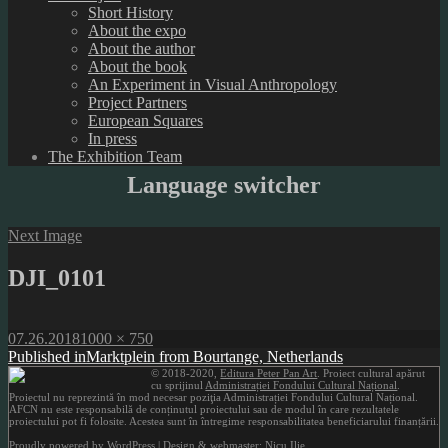
Short History
About the expo
About the author
About the book
An Experiment in Visual Anthropology
Project Partners
European Squares
In press
The Exhibition Team
Language switcher
Next Image
DJI_0101
Posted
Full
07.26.2018
1000 × 750
on
Post
size
Published in
Marktplein from Bourtange, Netherlands
© 2018-2020,
Editura Peter Pan Art
. Proiect cultural apărut
navigation
cu sprijinul
Administrației Fondului Cultural Național
.
Proiectul nu reprezintă în mod necesar poziţia Administrației Fondului Cultural Național.
AFCN nu este responsabilă de conținutul proiectului sau de modul în care rezultatele
proiectului pot fi folosite. Acestea sunt în întregime responsabilitatea beneficiarului finanțării.
Proudly powered by WordPress
| Design & webmaster: Nicu Ilie