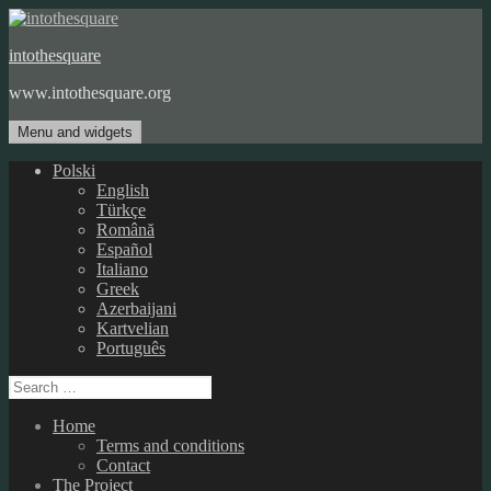
Skip
to
intothesquare
content
www.intothesquare.org
Menu and widgets
Polski
English
Türkçe
Română
Español
Italiano
Greek
Azerbaijani
Kartvelian
Português
Search
for:
Home
Terms and conditions
Contact
The Project