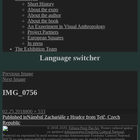
Short History
About the expo
About the author
About the book
An Experiment in Visual Anthropology
Project Partners
European Squares
In press
The Exhibition Team
Language switcher
Previous Image
Next Image
IMG_0756
Posted
Full
02.25.2018
800 × 533
on
Post
size
Published in
Náměstí Zachariáše z Hradce from Telč, Czech
Republic
navigation
© 2018-2020,
Editura Peter Pan Art
. Proiect cultural apărut
cu sprijinul
Administrației Fondului Cultural Național
.
Proiectul nu reprezintă în mod necesar poziţia Administrației Fondului Cultural Național.
AFCN nu este responsabilă de conținutul proiectului sau de modul în care rezultatele