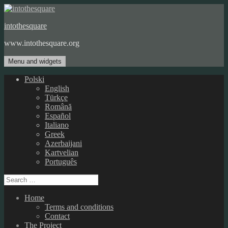
Skip
to
intothesquare
content
www.intothesquare.org
Menu and widgets
Polski
English
Türkçe
Română
Español
Italiano
Greek
Azerbaijani
Kartvelian
Português
Search
for:
Home
Terms and conditions
Contact
The Project