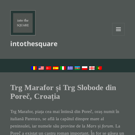
MENU
intothesquare
AND
WIDGETS
LANGUAGE SWITCHER
Trg Marafor și Trg Slobode din
Poreč, Croația
Trg Marafor, piața cea mai întinsă din Poreč, oraș numit în
italiană Parenzo, se află la capătul dinspre mare al
peninsulei, iar numele său provine de la
Mars
și
forum
. La
Poreč a existat un castru roman important. În for se găsea un