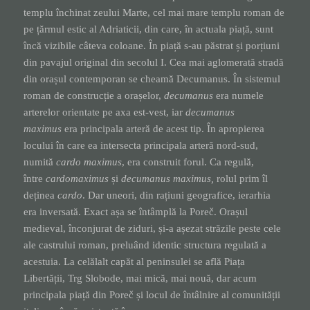
templu închinat zeului Marte, cel mai mare templu roman de
pe țărmul estic al Adriaticii, din care, în actuala piață, sunt
încă vizibile câteva coloane. În piață s-au păstrat și porțiuni
din pavajul original din secolul I. Cea mai aglomerată stradă
din orașul contemporan se cheamă Decumanus. În sistemul
roman de construcție a orașelor,
decumanus
era numele
arterelor orientate pe axa est-vest, iar
decumanus
maximus
era principala arteră de acest tip. În apropierea
locului în care ea intersecta principala arteră nord-sud,
numită
cardo maximus
, era construit forul. Ca regulă,
între
cardomaximus
și
decumanus maximus,
rolul prim îl
deținea
cardo
. Dar uneori, din rațiuni geografice, ierarhia
era inversată. Exact așa se întâmplă la Poreč. Orașul
medieval, înconjurat de ziduri, și-a așezat străzile peste cele
ale castrului roman, preluând identic structura regulată a
acestuia. La celălalt capăt al peninsulei se află Piața
Libertății, Trg Slobode, mai mică, mai nouă, dar acum
principala piață din Poreč și locul de întâlnire al comunității