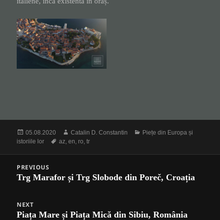
italiene, încă existentă în oraș.
Posted
Author
Categories
05.08.2020
Catalin D. Constantin
Piețe din Europa și
on
Tags
istoriile lor
az
,
en
,
ro
,
tr
Post
PREVIOUS
navigation
Trg Marafor și Trg Slobode din Poreč, Croația
Previous
post:
NEXT
Piața Mare și Piața Mică din Sibiu, România
Next