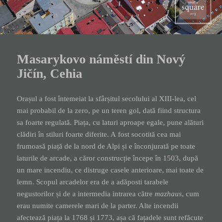
Masarykovo náměstí din Nový
Jičín, Cehia
Orașul a fost întemeiat la sfârșitul secolului al XIII-lea, cel
mai probabil de la zero, pe un teren gol, dată fiind structura
sa foarte regulată. Piața, cu laturi aproape egale, pune alături
clădiri în stiluri foarte diferite. A fost socotită cea mai
frumoasă piață de la nord de Alpi și e înconjurată pe toate
laturile de arcade, a căror construcție începe în 1503, după
un mare incendiu, ce distruge casele anterioare, mai toate de
lemn. Scopul arcadelor era de a adăposti tarabele
negustorilor și de a intermedia intrarea către
mazhaus
, cum
erau numite camerele mari de la parter. Alte incendii
afectează piața la 1768 și 1773, așa că fațadele sunt refăcute