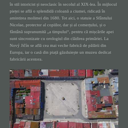
în stil istoricist și neoclasic în secolul al XIX-lea. În mijlocul
pieței se află o splendidă coloană a ciumei, ridicată în
amintirea molimei din 1680. Tot aici, o statuie a Sfântului
Nicolae, protector al copiilor, dar și al comerțului, și o
fântână supranumită „a timpului“, pentru că mișcările apei
sunt sincronizate cu orologiul din clădirea primăriei. La
Nový Jičín se află cea mai veche fabrică de pălării din
Europa, iar o casă din piață găzduiește un muzeu dedicat
fabricării acestora.