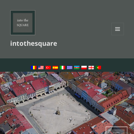
MENU
intothesquare
AND
WIDGETS
LANGUAGE SWITCHER