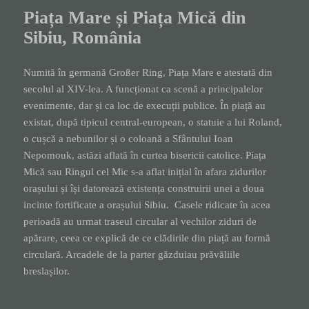
Piața Mare și Piața Mică din
Sibiu, România
Numită în germană Großer Ring, Piața Mare e atestată din
secolul al XIV-lea. A funcționat ca scenă a principalelor
evenimente, dar și ca loc de execuții publice. În piață au
existat, după tipicul central-european, o statuie a lui Roland,
o cușcă a nebunilor și o coloană a Sfântului Ioan
Nepomouk, astăzi aflată în curtea bisericii catolice. Piața
Mică sau Ringul cel Mic s-a aflat inițial în afara zidurilor
orașului și își datorează existența construirii unei a doua
incinte fortificate a orașului Sibiu. Casele ridicate în acea
perioadă au urmat traseul circular al vechilor ziduri de
apărare, ceea ce explică de ce clădirile din piață au formă
circulară. Arcadele de la parter găzduiau prăvăliile
breslașilor.