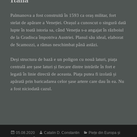
Palmanova a fost construită în 1593 ca oraș militar, fort
stelat de apărare a Veneției. Orașul a cunoscut o singură dată
lupte în toată istoria sa, când Veneția s-a angajat în războiul
de la Gradisca împotriva Austriei. Planul său ideal, elaborat
de Scamozzi, a rămas neschimbat până astăzi.
Deși structura de bază e un poligon cu nouă laturi, piața
centrală are șase laturi și fiecare dintre intrările în fort e
legată în linie directă de aceasta. Piața putea fi izolată și
apărată prin baricadarea celor șase artere care dau în ea. Nu
a fost niciodată cazul.
Posted
Author
Categories
05.08.2020
Catalin D. Constantin
Piețe din Europa și