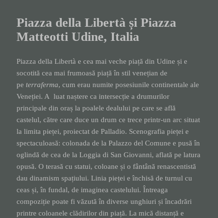
Piazza della Libertà și Piazza
Matteotti Udine, Italia
Piazza della Libertà e cea mai veche piață din Udine și e
socotită cea mai frumoasă piață în stil venețian de
pe
terraferma
, cum erau numite posesiunile continentale ale
Veneției. A luat naștere ca intersecție a drumurilor
principale din oraș la poalele dealului pe care se află
castelul, către care duce un drum ce trece printr-un arc situat
la limita pieței, proiectat de Palladio. Scenografia pieței e
spectaculoasă: colonada de la Palazzo del Comune e pusă în
oglindă de cea de la Loggia di San Giovanni, aflată pe latura
opusă. O terasă cu statui, coloane și o fântână renascentistă
dau dinamism spațiului. Linia pieței e închisă de turnul cu
ceas și, în fundal, de imaginea castelului. Întreaga
compoziție poate fi văzută în diverse unghiuri și încadrări
printre coloanele clădirilor din piață. La mică distanță e