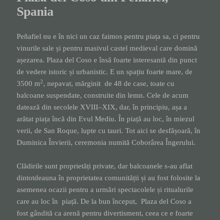
Spania
Peñafiel nu e în nici un caz faimos pentru piața sa, ci pentru
vinurile sale și pentru masivul castel medieval care domină
așezarea. Plaza del Coso e însă foarte interesantă din punct
de vedere istoric și urbanistic. E un spațiu foarte mare, de
2
3500 m
, nepavat, mărginit de 48 de case, toate cu
balcoane suspendate, construite din lemn. Cele de acum
datează din secolele XVIII–XIX, dar, în principiu, așa a
arătat piața încă din Evul Mediu. În piață au loc, în miezul
verii, de San Roque, lupte cu tauri. Tot aici se desfășoară, în
Duminica Învierii, ceremonia numită Coborârea Îngerului.
Clădirile sunt proprietăți private, dar balcoanele s-au aflat
dintotdeauna în proprietatea comunității și au fost folosite la
asemenea ocazii pentru a urmări spectacolele și ritualurile
care au loc în piață. De la bun început, Plaza del Coso a
fost gândită ca arenă pentru divertisment, ceea ce e foarte