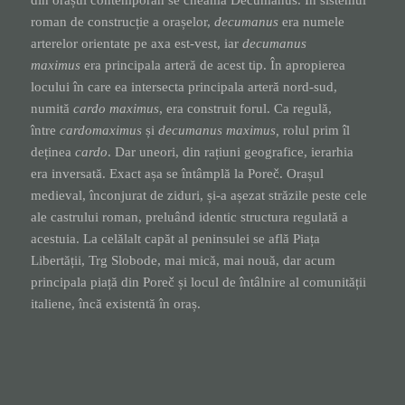
roman de construcție a orașelor,
decumanus
era numele
arterelor orientate pe axa est-vest, iar
decumanus
maximus
era principala arteră de acest tip. În apropierea
locului în care ea intersecta principala arteră nord-sud,
numită
cardo maximus
, era construit forul. Ca regulă,
între
cardomaximus
și
decumanus maximus,
rolul prim îl
deținea
cardo
. Dar uneori, din rațiuni geografice, ierarhia
era inversată. Exact așa se întâmplă la Poreč. Orașul
medieval, înconjurat de ziduri, și-a așezat străzile peste cele
ale castrului roman, preluând identic structura regulată a
acestuia. La celălalt capăt al peninsulei se află Piața
Libertății, Trg Slobode, mai mică, mai nouă, dar acum
principala piață din Poreč și locul de întâlnire al comunității
italiene, încă existentă în oraș.