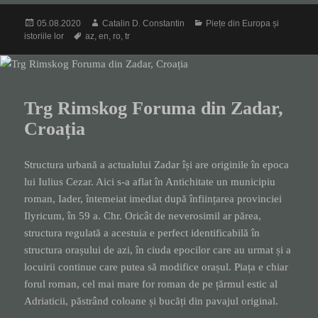
Posted
Author
Categories
05.08.2020
Catalin D. Constantin
Piețe din Europa și
on
Tags
istoriile lor
az
,
en
,
ro
,
tr
Trg Rimskog Foruma din Zadar,
Croația
Structura urbană a actualului Zadar își are originile în epoca
lui Iulius Cezar. Aici s-a aflat în Antichitate un municipiu
roman, Iader, întemeiat imediat după înființarea provinciei
Ilyricum, în 59 a. Chr. Oricât de neverosimil ar părea,
structura regulată a acestuia e perfect identificabilă în
structura orașului de azi, în ciuda epocilor care au urmat și a
locuirii continue care putea să modifice orașul. Piața e chiar
forul roman, cel mai mare for roman de pe țărmul estic al
Adriaticii, păstrând coloane și bucăți din pavajul original.