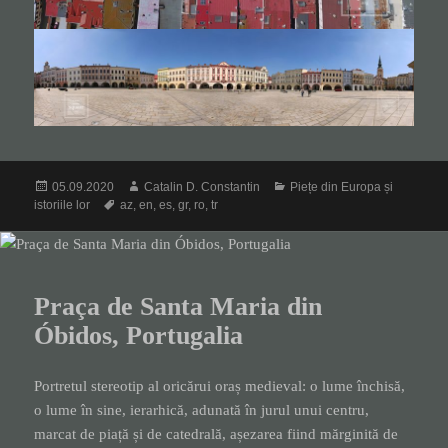
Posted
Author
Categories
05.09.2020
Catalin D. Constantin
Piețe din Europa și
on
Tags
istoriile lor
az
,
en
,
es
,
gr
,
ro
,
tr
Praça de Santa Maria din
Óbidos, Portugalia
Portretul stereotip al oricărui oraș medieval: o lume închisă,
o lume în sine, ierarhică, adunată în jurul unui centru,
marcat de piață și de catedrală, așezarea fiind mărginită de