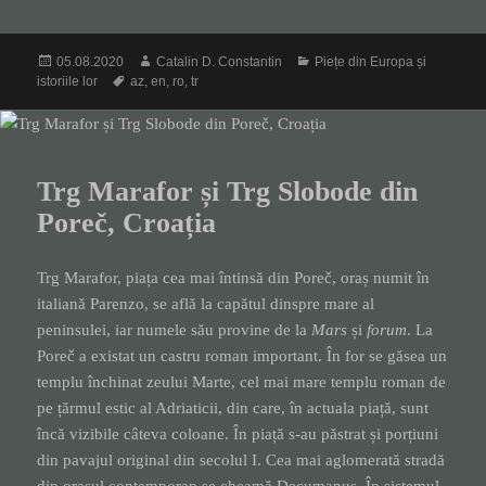
Posted
Author
Categories
05.08.2020
Catalin D. Constantin
Piețe din Europa și
on
Tags
istoriile lor
az
,
en
,
ro
,
tr
Trg Marafor și Trg Slobode din
Poreč, Croația
Trg Marafor, piața cea mai întinsă din Poreč, oraș numit în
italiană Parenzo, se află la capătul dinspre mare al
peninsulei, iar numele său provine de la
Mars
și
forum
. La
Poreč a existat un castru roman important. În for se găsea un
templu închinat zeului Marte, cel mai mare templu roman de
pe țărmul estic al Adriaticii, din care, în actuala piață, sunt
încă vizibile câteva coloane. În piață s-au păstrat și porțiuni
din pavajul original din secolul I. Cea mai aglomerată stradă
din orașul contemporan se cheamă Decumanus. În sistemul