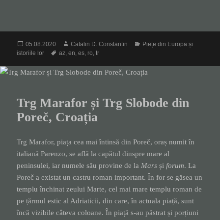
Posted
Author
Categories
05.08.2020
Catalin D. Constantin
Piețe din Europa și
on
Tags
istoriile lor
az
,
en
,
es
,
ro
,
tr
Trg Marafor și Trg Slobode din
Poreč, Croația
Trg Marafor, piața cea mai întinsă din Poreč, oraș numit în
italiană Parenzo, se află la capătul dinspre mare al
peninsulei, iar numele său provine de la
Mars
și
forum
. La
Poreč a existat un castru roman important. În for se găsea un
templu închinat zeului Marte, cel mai mare templu roman de
pe țărmul estic al Adriaticii, din care, în actuala piață, sunt
încă vizibile câteva coloane. În piață s-au păstrat și porțiuni