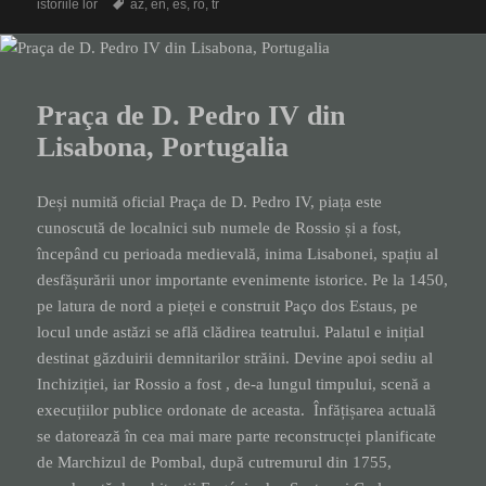
on
Tags
istoriile lor
az
,
en
,
es
,
ro
,
tr
Praça de D. Pedro IV din
Lisabona, Portugalia
Deși numită oficial Praça de D. Pedro IV, piața este
cunoscută de localnici sub numele de Rossio și a fost,
începând cu perioada medievală, inima Lisabonei, spațiu al
desfășurării unor importante evenimente istorice. Pe la 1450,
pe latura de nord a pieței e construit Paço dos Estaus, pe
locul unde astăzi se află clădirea teatrului. Palatul e inițial
destinat găzduirii demnitarilor străini. Devine apoi sediu al
Inchiziției, iar Rossio a fost , de-a lungul timpului, scenă a
execuțiilor publice ordonate de aceasta. Înfățișarea actuală
se datorează în cea mai mare parte reconstrucței planificate
de Marchizul de Pombal, după cutremurul din 1755,