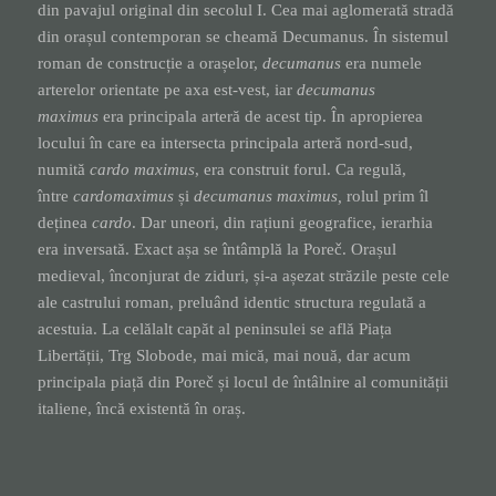
din pavajul original din secolul I. Cea mai aglomerată stradă
din orașul contemporan se cheamă Decumanus. În sistemul
roman de construcție a orașelor,
decumanus
era numele
arterelor orientate pe axa est-vest, iar
decumanus
maximus
era principala arteră de acest tip. În apropierea
locului în care ea intersecta principala arteră nord-sud,
numită
cardo maximus
, era construit forul. Ca regulă,
între
cardomaximus
și
decumanus maximus,
rolul prim îl
deținea
cardo
. Dar uneori, din rațiuni geografice, ierarhia
era inversată. Exact așa se întâmplă la Poreč. Orașul
medieval, înconjurat de ziduri, și-a așezat străzile peste cele
ale castrului roman, preluând identic structura regulată a
acestuia. La celălalt capăt al peninsulei se află Piața
Libertății, Trg Slobode, mai mică, mai nouă, dar acum
principala piață din Poreč și locul de întâlnire al comunității
italiene, încă existentă în oraș.