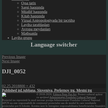
Qısa tarix
Sərgi haqqında
Müəllif haqqında
Kitab haqqında
Vizual Antropologiyada bir təcrübə
Layihə tərəfdaşları
Avropa meydanları
Mətbuatda
Layihə qrupu
Language switcher
Previous Image
Next Image
DJI_0052
Posted
Full
02.25.2018
800 × 432
on
Post
size
Published in
Ljubljana, Sloveniya, Prešernov trg, Mestni trg
© 2018-2020,
Editura Peter Pan Art
. Proiect cultural apărut
navigation
cu sprijinul
Administrației Fondului Cultural Național
.
Proiectul nu reprezintă în mod necesar poziţia Administrației Fondului Cultural Național.
AFCN nu este responsabilă de conținutul proiectului sau de modul în care rezultatele
proiectului pot fi folosite. Acestea sunt în întregime responsabilitatea beneficiarului finanțării.