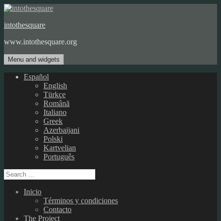
Skip
to
intothesquare
content
www.intothesquare.org
Menu and widgets
Español
English
Türkçe
Română
Italiano
Greek
Azerbaijani
Polski
Kartvelian
Português
Search
for:
Inicio
Términos y condiciones
Contacto
The Project