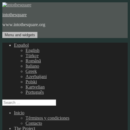
Skip
to
intothesquare
content
www.intothesquare.org
Menu and widgets
Español
English
Türkçe
Română
Italiano
Greek
Azerbaijani
Polski
Kartvelian
Português
Search
for:
Inicio
Términos y condiciones
Contacto
The Project