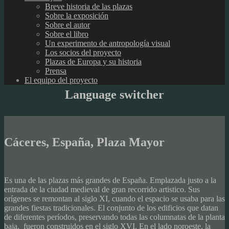
Breve historia de las plazas
Sobre la exposición
Sobre el autor
Sobre el libro
Un experimento de antropología visual
Los socios del proyecto
Plazas de Europa y su historia
Prensa
El equipo del proyecto
Language switcher
Cáceres, España, Plaza Mayor
Es una de las plazas más grandes de España. Emplazada justo a la
entrada de la ciudad medieval de gran recorrido artistico. Sus
orígenes se remontan al siglo XI, cuando el espacio se usaba para las
grandes fiestas tradicionales. El conjunto de los edificios que datan
de diferentes períodos, preservando todas las columnatas de la planta
baja, fueron construidos en el siglo XVI. En el lado noroeste, la