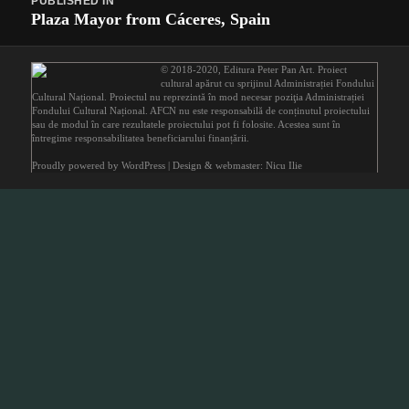
PUBLISHED IN
navigation
Plaza Mayor from Cáceres, Spain
© 2018-2020,
Editura Peter Pan Art
. Proiect
cultural apărut cu sprijinul
Administrației Fondului
Cultural Național
. Proiectul nu reprezintă în mod necesar poziţia Administrației
Fondului Cultural Național. AFCN nu este responsabilă de conținutul proiectului
sau de modul în care rezultatele proiectului pot fi folosite. Acestea sunt în
întregime responsabilitatea beneficiarului finanțării.
Proudly powered by WordPress
| Design & webmaster: Nicu Ilie