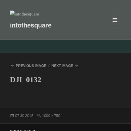
intothesquare
MENU
AND
LANGUAGE SWITCHER
WIDGETS
PREVIOUS IMAGE
NEXT IMAGE
DJI_0132
Posted
Full
07.30.2018
1000 × 750
on
size
Post