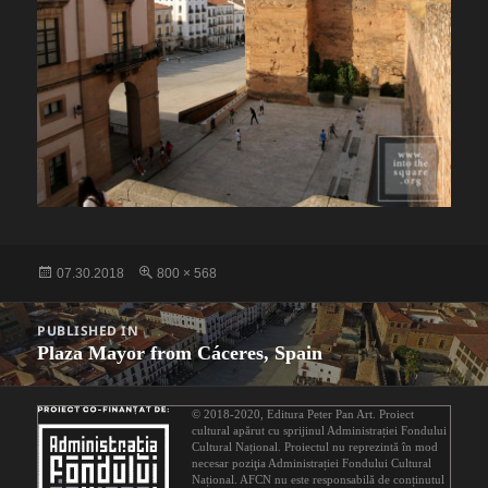
Posted
Full
07.30.2018
800 × 568
on
size
Post
PUBLISHED IN
navigation
Plaza Mayor from Cáceres, Spain
© 2018-2020,
Editura Peter Pan Art
. Proiect
cultural apărut cu sprijinul
Administrației Fondului
Cultural Național
. Proiectul nu reprezintă în mod
necesar poziţia Administrației Fondului Cultural
Național. AFCN nu este responsabilă de conținutul