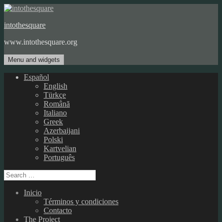
Skip
to
intothesquare
content
www.intothesquare.org
Menu and widgets
Español
English
Türkçe
Română
Italiano
Greek
Azerbaijani
Polski
Kartvelian
Português
Search
for:
Inicio
Términos y condiciones
Contacto
The Project