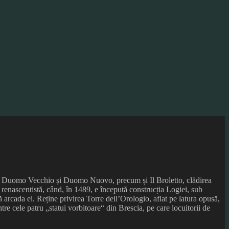
flă Duomo Vecchio și Duomo Nuovo, precum și Il Broletto, clădirea
 renascentistă, când, în 1489, e începută construcția Logiei, sub
dă arcada ei. Reține privirea Torre dell’Orologio, aflat pe latura opusă,
re cele patru „statui vorbitoare“ din Brescia, pe care locuitorii de