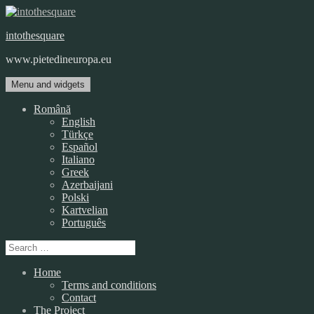
Skip
to
intothesquare
content
www.pietedineuropa.eu
Menu and widgets
Română
English
Türkçe
Español
Italiano
Greek
Azerbaijani
Polski
Kartvelian
Português
Search
for:
Home
Terms and conditions
Contact
The Project