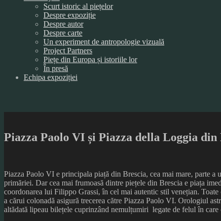
Scurt istoric al piețelor
Despre expoziție
Despre autor
Despre carte
Un experiment de antropologie vizuală
Project Partners
Piețe din Europa și istoriile lor
În presă
Echipa expoziției
Piazza Paolo VI și Piazza della Loggia din 
Piazza Paolo VI e principala piață din Brescia, cea mai mare, parte 
primăriei. Dar cea mai frumoasă dintre piețele din Brescia e piața imed
coordonarea lui Filippo Grassi, în cel mai autentic stil venețian. Toate 
a cărui colonadă asigură trecerea către Piazza Paolo VI. Orologiul astro
altădată lipeau bilețele cuprinzând nemulțumiri legate de felul în care