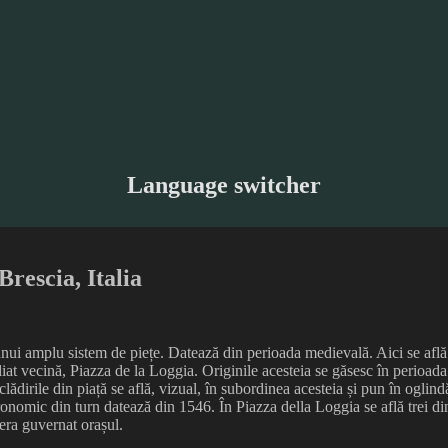
Language switcher
Brescia, Italia
a unui amplu sistem de piețe. Datează din perioada medievală. Aici se a
iat vecină, Piazza de la Loggia. Originile acesteia se găsesc în perioada
clădirile din piață se află, vizual, în subordinea acesteia și pun în oglin
nomic din turn datează din 1546. În Piazza della Loggia se află trei dint
 era guvernat orașul.