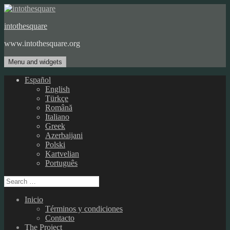
Skip
to
intothesquare
content
www.intothesquare.org
Menu and widgets
Español
English
Türkçe
Română
Italiano
Greek
Azerbaijani
Polski
Kartvelian
Português
Search
for:
Inicio
Términos y condiciones
Contacto
The Project