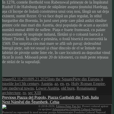
În 1278, contele Berthold von Rabenswal primește de la împăratul
Rudolf I de Habsburg drept de stăpânire asupra ținutului Hardegg,
așa că începe de îndată construirea unui oraș nou, lângă un sat deja
existent, numit Rezze. O va face după un plan regulat, în stilul
burgurilor din Boemia, în jurul unei piețe care până astăzi rămâne
printre cele mai mari din Austria, deși populația de acum a așezării
numără numai 4000 de suflete. Piața e foarte frumoasă, cu palate
renascentiste de inspirație italiană, fântâni și o coloană barocă a
Sfintei Treimi. În mijloc e primăria, o fostă biserică reconvertită la
1569. Dar surpriza cea mai mare se află sub pavaj: dedesubtul
întregii piețe, sub tot orașul și chiar dincolo de el se întinde un
labirint de pivnițe unite între ele, în care locuitorii au depozitat vinul
făcut în zonă. Măsoară peste 20 de kilometri, cu mult peste rețeaua
de străzi de la suprafață.
Format
Posted
Author
Categories
Image
02.11.2018
09.21.2025
Into the Square
Piețe din Europa și
on
Tags
istoriile lor
13th century
,
Austria
,
az
,
en
,
es
,
Holy Roman Empire
,
late medieval towns
,
Lower Austria
,
old burg
,
Renaissance
architecture
,
ro
,
sec XIII
Post
Previous
Previous
Piazza del Popolo, Piazza Garibaldi din Todi, Italia
Next
post:
Next
Náměstí din Štramberk, Cehia
navigation
post:
© 2018-2020,
Editura Peter Pan Art
. Proiect cultural apărut
cu sprijinul
Administrației Fondului Cultural Național
.
Proiectul nu reprezintă în mod necesar poziţia Administrației Fondului Cultural Național.