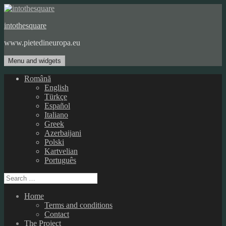
Skip
to
intothesquare
content
www.pietedineuropa.eu
Menu and widgets
Română
English
Türkçe
Español
Italiano
Greek
Azerbaijani
Polski
Kartvelian
Português
Search
for:
Home
Terms and conditions
Contact
The Project