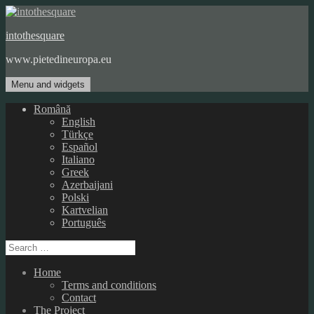
Skip
to
intothesquare
content
www.pietedineuropa.eu
Menu and widgets
Română
English
Türkçe
Español
Italiano
Greek
Azerbaijani
Polski
Kartvelian
Português
Search
for:
Home
Terms and conditions
Contact
The Project