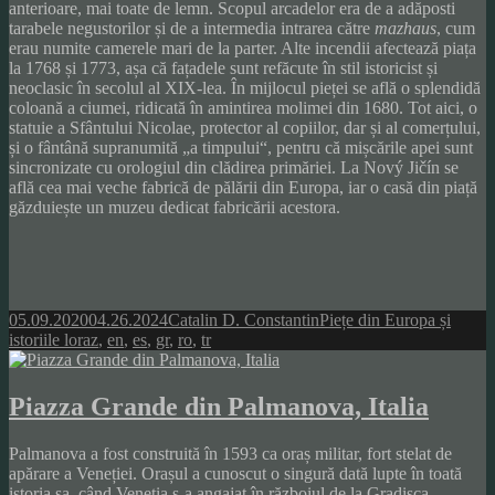
anterioare, mai toate de lemn. Scopul arcadelor era de a adăposti
tarabele negustorilor și de a intermedia intrarea către
mazhaus
, cum
erau numite camerele mari de la parter. Alte incendii afectează piața
la 1768 și 1773, așa că fațadele sunt refăcute în stil istoricist și
neoclasic în secolul al XIX-lea. În mijlocul pieței se află o splendidă
coloană a ciumei, ridicată în amintirea molimei din 1680. Tot aici, o
statuie a Sfântului Nicolae, protector al copiilor, dar și al comerțului,
și o fântână supranumită „a timpului“, pentru că mișcările apei sunt
sincronizate cu orologiul din clădirea primăriei. La Nový Jičín se
află cea mai veche fabrică de pălării din Europa, iar o casă din piață
găzduiește un muzeu dedicat fabricării acestora.
Posted
Author
Categories
05.09.2020
04.26.2024
Catalin D. Constantin
Piețe din Europa și
on
Tags
istoriile lor
az
,
en
,
es
,
gr
,
ro
,
tr
Piazza Grande din Palmanova, Italia
Palmanova a fost construită în 1593 ca oraș militar, fort stelat de
apărare a Veneției. Orașul a cunoscut o singură dată lupte în toată
istoria sa, când Veneția s-a angajat în războiul de la Gradisca