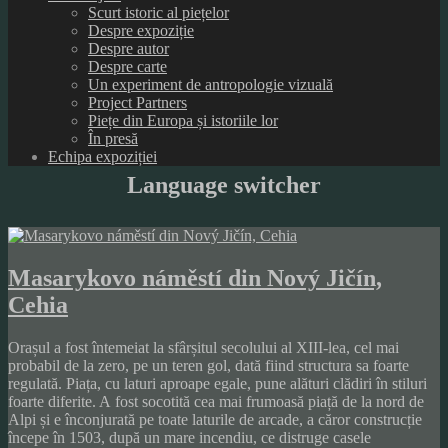
Scurt istoric al piețelor
Despre expoziție
Despre autor
Despre carte
Un experiment de antropologie vizuală
Project Partners
Piețe din Europa și istoriile lor
În presă
Echipa expoziției
Language switcher
Masarykovo náměstí din Nový Jičín,
Cehia
Orașul a fost întemeiat la sfârșitul secolului al XIII-lea, cel mai
probabil de la zero, pe un teren gol, dată fiind structura sa foarte
regulată. Piața, cu laturi aproape egale, pune alături clădiri în stiluri
foarte diferite. A fost socotită cea mai frumoasă piață de la nord de
Alpi și e înconjurată pe toate laturile de arcade, a căror construcție
începe în 1503, după un mare incendiu, ce distruge casele