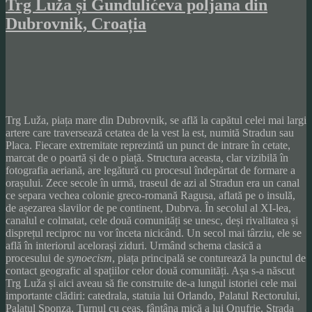
Trg Luža și Gundulićeva poljana din
Dubrovnik, Croația
Trg Luža, piața mare din Dubrovnik, se află la capătul celei mai largi
artere care traversează cetatea de la vest la est, numită Stradun sau
Placa. Fiecare extremitate reprezintă un punct de intrare în cetate,
marcat de o poartă și de o piață. Structura aceasta, clar vizibilă în
fotografia aeriană, are legătură cu procesul îndepărtat de formare a
orașului. Zece secole în urmă, traseul de azi al Stradun era un canal
ce separa vechea colonie greco-romană Ragusa, aflată pe o insulă,
de așezarea slavilor de pe continent, Dubrva. În secolul al XI-lea,
canalul e colmatat, cele două comunități se unesc, deși rivalitatea și
disprețul reciproc nu vor înceta nicicând. Un secol mai târziu, ele se
află în interiorul acelorași ziduri. Urmând schema clasică a
procesului de
synoecism
, piața principală se conturează la punctul de
contact geografic al spațiilor celor două comunități. Așa s-a născut
Trg Luža și aici aveau să fie construite de-a lungul istoriei cele mai
importante clădiri: catedrala, statuia lui Orlando, Palatul Rectorului,
Palatul Sponza, Turnul cu ceas, fântâna mică a lui Onufrie. Strada