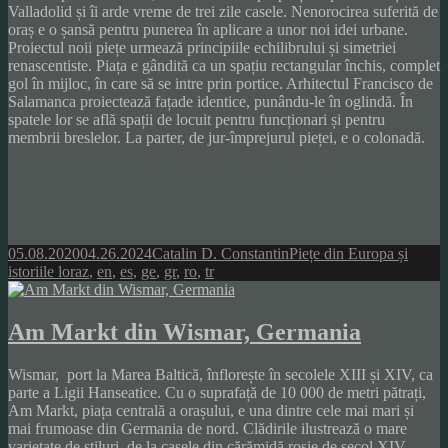
Valladolid și îi arde vreme de trei zile casele. Nenorocirea suferită de
oraș e o șansă pentru punerea în aplicare a unor noi idei urbane.
Proiectul noii piețe urmează principiile echilibrului și simetriei
renascentiste. Piața e gândită ca un spațiu rectangular închis, complet
gol în mijloc, în care să se intre prin portice. Arhitectul Francisco de
Salamanca proiectează fațade identice, punându-le în oglindă. În
spatele lor se află spații de locuit pentru funcționari și pentru
membrii breslelor. La parter, de jur-împrejurul pieței, e o colonadă.
Posted
Author
Categories
05.08.2020
04.26.2024
Catalin D. Constantin
Piețe din Europa și
on
Tags
istoriile lor
az
,
en
,
es
,
ge
,
gr
,
ro
,
tr
Am Markt din Wismar, Germania
Wismar, port la Marea Baltică, înflorește în secolele XIII și XIV, ca
parte a Ligii Hanseatice. Cu o suprafață de 10 000 de metri pătrați,
Am Markt, piața centrală a orașului, e una dintre cele mai mari și
mai frumoase din Germania de nord. Clădirile ilustrează o mare
varietate de stiluri, de la casele din cărămidă roșie de secol XIV,