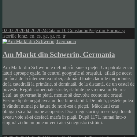
Posted
Author
Categories
02.03.2020
04.26.2024
Catalin D. Constantin
Piețe din Europa și
on
Tags
istoriile lor
az
,
en
,
es
,
ge
,
gr
,
ro
,
tr
Am Markt din Schwerin, Germania
Am Markt din Schwerin e definiția în sine a pieței. Un patrulater cu
laturi aproape egale, în centrul geografic al orașului, aflată pe acest
loc încă de la întemeierea urbei, adunând toate clădirile importante,
de la catedrală la primărie, și dominată, de la distanță, de un castel de
poveste. Reguli comerciale stricte, stabilite pe vremea lui Henric
Leul, au guvernat în piață, menite să dezvolte economic orașul.
Fiecare tip de negoț avea un loc bine stabilit. De pildă, peștele putea
fi vândut numai pe latura de nord-est a pieței. Măcelarii erau
obligați să aibă tarabe acoperite. Doar negustorii și meseriașii locali
aveau voie să-și desfacă marfa în piață. După 1171, numai într-o
singură zi din an puteau veni aici și negustori străini.