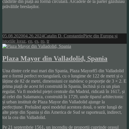
clădirile din piață au formă circulară. Arcadele de la parter găzduiau
prăvăliile breslașilor.
Posted
Author
Categories
05.08.2020
04.26.2024
Catalin D. Constantin
Piețe din Europa și
on
Tags
istoriile lor
az
,
en
,
es
,
ro
,
tr
Plaza Mayor din Valladolid, Spania
Una dintre cele mai mari din Spania, Plaza Mayor85 din Valladolid
are o formă perfect rectangulară, cu o lungime de 122 de metri și o
lățime de 82 de metri, dimensiuni ce stabilesc o proporție de 3 × 2. E
prima piață de acest fel construită în Spania, închisă și cu un plan
regulat. Va fi modelul pieței centrale din Madrid, ridicată în 1617, și
al celei din Salamanca, construită în 1729, unde tiparul arhitectonic
și urban instituit de Plaza Mayor din Valladolid ajunge la
perfecțiune. Preluând apoi modelul acestora două, o serie lungă de
alte piețe din Spania și din America de Sud se raportează, indirect,
tot la cea din Valladolid.
Pe 21 septembrie 1561, un incendiu de proporții cuprinde orașul