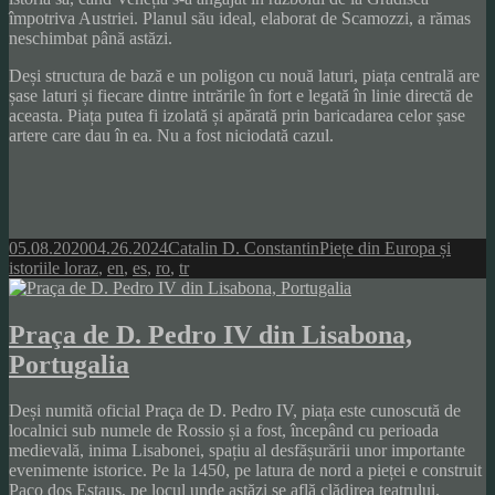
împotriva Austriei. Planul său ideal, elaborat de Scamozzi, a rămas
neschimbat până astăzi.
Deși structura de bază e un poligon cu nouă laturi, piața centrală are
șase laturi și fiecare dintre intrările în fort e legată în linie directă de
aceasta. Piața putea fi izolată și apărată prin baricadarea celor șase
artere care dau în ea. Nu a fost niciodată cazul.
Posted
Author
Categories
05.08.2020
04.26.2024
Catalin D. Constantin
Piețe din Europa și
on
Tags
istoriile lor
az
,
en
,
es
,
ro
,
tr
Praça de D. Pedro IV din Lisabona,
Portugalia
Deși numită oficial Praça de D. Pedro IV, piața este cunoscută de
localnici sub numele de Rossio și a fost, începând cu perioada
medievală, inima Lisabonei, spațiu al desfășurării unor importante
evenimente istorice. Pe la 1450, pe latura de nord a pieței e construit
Paço dos Estaus, pe locul unde astăzi se află clădirea teatrului.