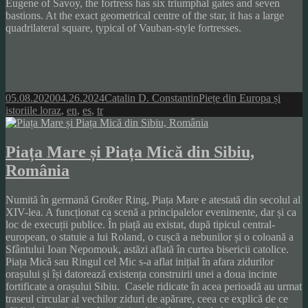
Eugene of Savoy, the fortress has six triumphal gates and seven
bastions. At the exact geometrical centre of the star, it has a large
quadrilateral square, typical of Vauban-style fortresses.
Posted
Author
Categories
05.08.2020
04.26.2024
Catalin D. Constantin
Piețe din Europa și
on
Tags
istoriile lor
az
,
en
,
es
,
tr
Piața Mare și Piața Mică din Sibiu,
România
Numită în germană Großer Ring, Piața Mare e atestată din secolul al
XIV-lea. A funcționat ca scenă a principalelor evenimente, dar și ca
loc de execuții publice. În piață au existat, după tipicul central-
european, o statuie a lui Roland, o cușcă a nebunilor și o coloană a
Sfântului Ioan Nepomouk, astăzi aflată în curtea bisericii catolice.
Piața Mică sau Ringul cel Mic s-a aflat inițial în afara zidurilor
orașului și își datorează existența construirii unei a doua incinte
fortificate a orașului Sibiu. Casele ridicate în acea perioadă au urmat
traseul circular al vechilor ziduri de apărare, ceea ce explică de ce