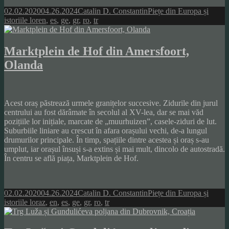
Posted
Author
Categories
02.02.2020
04.26.2024
Catalin D. Constantin
Piețe din Europa și
on
Tags
istoriile lor
en
,
es
,
ge
,
gr
,
ro
,
tr
Marktplein de Hof din Amersfoort,
Olanda
Acest oraș păstrează urmele granițelor succesive. Zidurile din jurul
centrului au fost dărâmate în secolul al XV-lea, dar se mai văd
pozițiile lor inițiale, marcate de „muurhuizen”, casele-ziduri de lut.
Suburbiile liniare au crescut în afara orașului vechi, de-a lungul
drumurilor principale. În timp, spațiile dintre acestea și oraș s-au
umplut, iar orașul însuși s-a extins și mai mult, dincolo de autostradă.
În centru se află piața, Marktplein de Hof.
Posted
Author
Categories
02.02.2020
04.26.2024
Catalin D. Constantin
Piețe din Europa și
on
Tags
istoriile lor
az
,
en
,
es
,
ge
,
gr
,
ro
,
tr