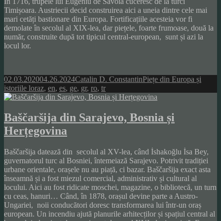
În 1716, trupele lui Eugeniu de Savoia cuceresc de la turci
Timișoara. Austriecii decid construirea aici a uneia dintre cele mai
mari cetăți bastionare din Europa. Fortificațiile acesteia vor fi
demolate în secolul al XIX-lea, dar piețele, foarte frumoase, două la
număr, construite după tot tipicul central-european, sunt și azi la
locul lor.
Posted
Author
Categories
02.03.2020
04.26.2024
Catalin D. Constantin
Piețe din Europa și
on
Tags
istoriile lor
az
,
en
,
es
,
ge
,
gr
,
ro
,
tr
Baščaršija din Sarajevo, Bosnia și
Herțegovina
Baščaršija datează din secolul al XV-lea, când İshakoğlu İsa Bey,
guvernatorul turc al Bosniei, întemeiază Sarajevo. Potrivit tradiției
urbane orientale, orașele nu au piață, ci bazar. Baščaršija exact asta
înseamnă și a fost miezul comercial, administrativ și cultural al
locului. Aici au fost ridicate moschei, magazine, o bibliotecă, un turn
cu ceas, hanuri… Când, în 1878, orașul devine parte a Austro-
Ungariei, noii conducători doresc transformarea lui într-un oraș
european. Un incendiu ajută planurile arhitecților și spațiul central al