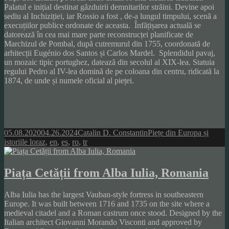
Palatul e inițial destinat găzduirii demnitarilor străini. Devine apoi
sediu al Inchiziției, iar Rossio a fost , de-a lungul timpului, scenă a
execuțiilor publice ordonate de aceasta. Înfățișarea actuală se
datorează în cea mai mare parte reconstrucței planificate de
Marchizul de Pombal, după cutremurul din 1755, coordonată de
arhitecții Eugénio dos Santos și Carlos Mardel. Splendidul pavaj,
un mozaic tipic portughez, datează din secolul al XIX-lea. Statuia
regului Pedro al IV-lea domină de pe coloana din centru, ridicată la
1874, de unde și numele oficial al pieței.
Posted
Author
Categories
05.08.2020
04.26.2024
Catalin D. Constantin
Piețe din Europa și
on
Tags
istoriile lor
az
,
en
,
es
,
ro
,
tr
Piața Cetății from Alba Iulia, Romania
Alba Iulia has the largest Vauban-style fortress in southeastern
Europe. It was built between 1716 and 1735 on the site where a
medieval citadel and a Roman castrum once stood. Designed by the
Italian architect Giovanni Morando Visconti and approved by