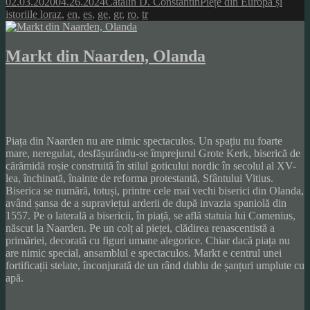
Posted
Author
Categories
02.03.2020
04.26.2024
Catalin D. Constantin
Piețe din Europa și
on
Tags
istoriile lor
az
,
en
,
es
,
ge
,
gr
,
ro
,
tr
Markt din Naarden, Olanda
Piața din Naarden nu are nimic spectaculos. Un spațiu nu foarte
mare, neregulat, desfășurându-se împrejurul Grote Kerk, biserică de
cărămidă roșie construită în stilul goticului nordic în secolul al XV-
lea, închinată, înainte de reforma protestantă, Sfântului Vitius.
Biserica se numără, totuși, printre cele mai vechi biserici din Olanda,
având șansa de a supraviețui arderii de după invazia spaniolă din
1557. Pe o laterală a bisericii, în piață, se află statuia lui Comenius,
născut la Naarden. Pe un colț al pieței, clădirea renascentistă a
primăriei, decorată cu figuri umane alegorice. Chiar dacă piața nu
are nimic special, ansamblul e spectaculos. Markt e centrul unei
fortificații stelate, înconjurată de un rând dublu de șanțuri umplute cu
apă.