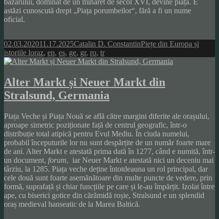
bazarului, dominat de un minaret de secol XVI, devine piață. E
astăzi cunoscută drept „Piața porumbeilor“, fără a fi un nume
oficial.
Posted
Author
Categories
02.03.2020
11.17.2025
Catalin D. Constantin
Piețe din Europa și
on
Tags
istoriile lor
az
,
en
,
es
,
ge
,
gr
,
ro
,
tr
Alter Markt și Neuer Markt din
Stralsund, Germania
Piața Veche și Piața Nouă se află către margini diferite ale orașului,
aproape simetric poziționate față de centrul geografic, într-o
distribuție total atipică pentru Evul Mediu. În ciuda numelui,
probabil începuturile lor nu sunt despărțite de un număr foarte mare
de ani. Alter Markt e atestată prima dată în 1277, când e numită, într-
un document,
forum
, iar Neuer Markt e atestată nici un deceniu mai
târziu, la 1285. Piața veche deține întotdeauna un rol principal, dar
cele două sunt foarte asemănătoare din multe puncte de vedere, prin
formă, suprafață și chiar funcțiile pe care și le-au împărțit. Izolat între
ape, cu biserici gotice din cărămidă roșie, Stralsund e un splendid
oraș medieval hanseatic de la Marea Baltică.