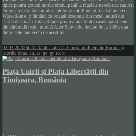
tipice pentru goticul nordic târziu, până la fațadele neoclasice sau Art
Nouveau de la începutul secolului trecut. Punctul focal al pieței e
Wasserkunst, o fântână cu bogată decorație din metal, adusă din
Țările de Jos, în 1602. Reține privirea una dintre casele patriciene
din cărămidă roșie, numită Alter Schwede, datând de la 1380, una
dintre cele mai vechi de acest fel.
Posted
Author
Categories
02.03.2020
04.26.2024
Catalin D. Constantin
Piețe din Europa și
on
Tags
istoriile lor
az
,
en
,
es
,
ge
,
gr
,
ro
,
tr
Piața Unirii și Piața Libertății din
Timișoara, România