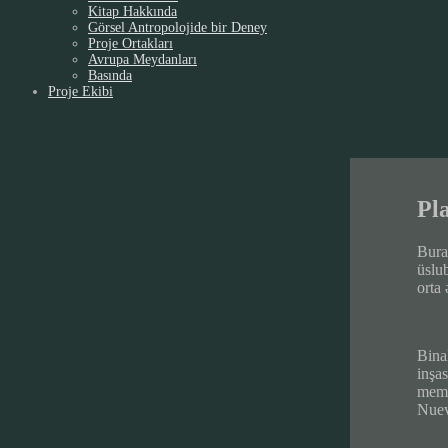
Kitap Hakkında
Görsel Antropolojide bir Deney
Proje Ortakları
Avrupa Meydanları
Basında
Proje Ekibi
Pl
Bura 
üslu
orta 
Bina
inşa
mema
Nuev