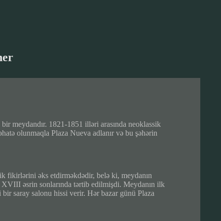
her
u bir meydandır. 1821-1851 illəri arasında neoklassik
a əhatə olunmaqla Plaza Nueva adlanır və bu şəhərin
 fikirlərini əks etdirməkdədir, belə ki, meydanın
XVIII əsrin sonlarında tərtib edilmişdi. Meydanın ilk
ir saray salonu hissi verir. Hər bazar günü Plaza