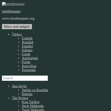
Skip
to
intothesquare
content
www.intothesquare.org
Menu and widgets
Türkçe
English
Română
Español
Italiano
Greek
Azerbaijani
Polski
Kartvelian
Português
Search
for:
Ana Sayfa
Şartlar ve Koşullar
İletişim
The Project
Kısa Tarihçe
Sergi Hakkında
Yazar Hakkında