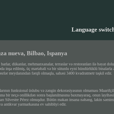
Language switc
aza nueva, Bilbao, Ispanya
barlar, dükanlar, mehmanxanalar, terraslar və restoranları ilə həyat dol
bda inşa edilmiş, üç mərtəbəli və bir sütunlu eyni hündürlüklü binalarl
əsrlər meydanından fərqli olmaqla, sahəsi 3400 kvadratmetr təşkil edir.
larının funksional üslubu və zəngin dekorasiyasının olmaması Maarifçilik
sına bir neçə onillikdən sonra başlanılmasına baxmayaraq, onun layihəsi 
rı Silvestre Pérez olmuşdur. Bütün məkan insana nəhəng, lakin səmimi b
a antikvar yarmarkasına ev sahibliyi edir.