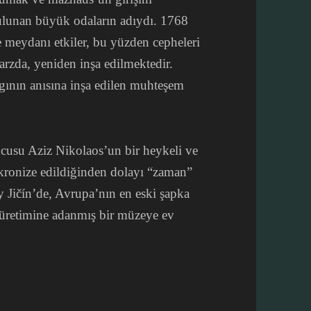
bulunan büyük odaların adıydı. 1768
e meydanı etkiler, bu yüzden cepheleri
arzda, yeniden inşa edilmektedir.
gının anısına inşa edilen muhteşem
ucusu Aziz Nikolaos’un bir heykeli ve
enkronize edildiğinden dolayı “zaman”
 Jičín’de, Avrupa’nın en eski şapka
a üretimine adanmış bir müzeye ev