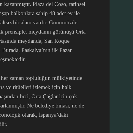
 kazanmıştır. Plaza del Coso, tarihsel
hşap balkonlara sahip 48 adet ev ile
faltsız bir alanı vardır. Günümüzde
ncak prensipte, meydanın görünüşü Orta
ortasında meydanda, San Roque
 Burada, Paskalya’nın ilk Pazar
leşmektedir.
ar her zaman topluluğun mülkiyetinde
ve ritüelleri izlemek için halk
başından beri, Orta Çağlar için çok
sarlanmıştır. Ne belediye binası, ne de
onolojik olarak, İspanya’daki
lir.