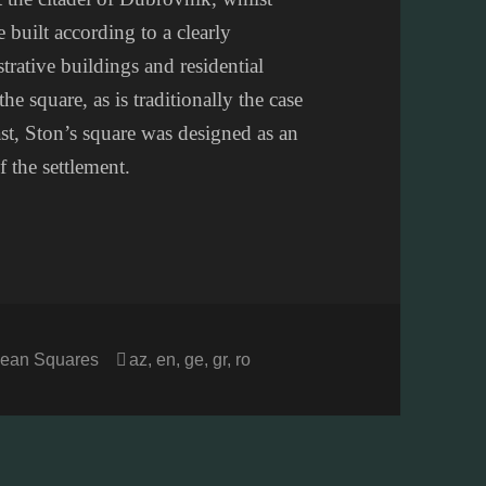
e built according to a clearly
strative buildings and residential
the square, as is traditionally the case
st, Ston’s square was designed as an
f the settlement.
ories
Tags
ean Squares
az
,
en
,
ge
,
gr
,
ro