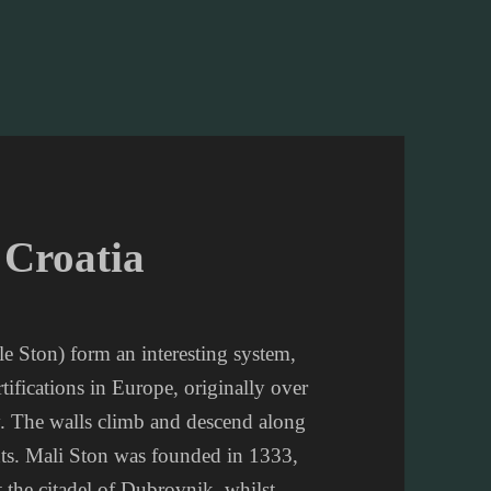
 Croatia
e Ston) form an interesting system,
tifications in Europe, originally over
. The walls climb and descend along
ents. Mali Ston was founded in 1333,
t the citadel of Dubrovnik, whilst