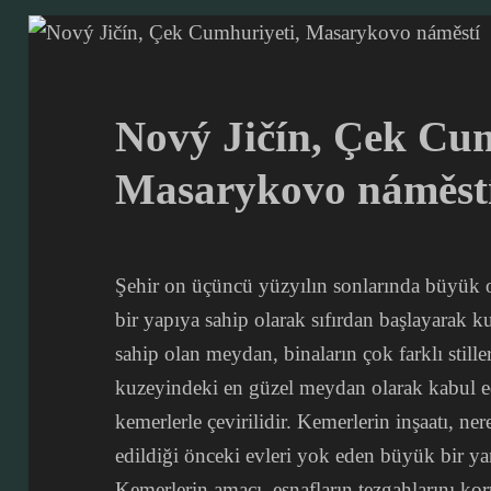
Nový Jičín, Çek Cum
Masarykovo náměst
Şehir on üçüncü yüzyılın sonlarında büyük ol
bir yapıya sahip olarak sıfırdan başlayarak k
sahip olan meydan, binaların çok farklı still
kuzeyindeki en güzel meydan olarak kabul edi
kemerlerle çevirilidir. Kemerlerin inşaatı, n
edildiği önceki evleri yok eden büyük bir ya
Kemerlerin amacı, esnafların tezgahlarını k