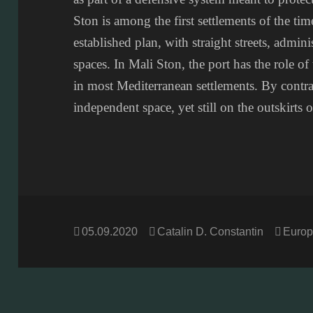
Ston is among the first settlements of the tim
established plan, with straight streets, admini
spaces. In Mali Ston, the port has the role of 
in most Mediterranean settlements. By contra
independent space, yet still on the outskirts o
Posted
Author
Categ
05.09.2020
Catalin D. Constantin
Europ
on