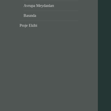
Avrupa Meydanları
Basında
Proje Ekibi