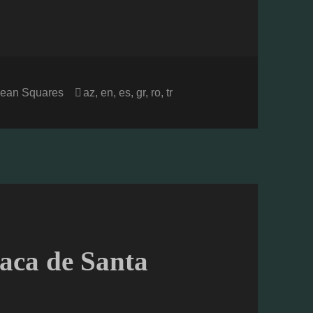
ories
Tags
ean Squares
az
,
en
,
es
,
gr
,
ro
,
tr
raca de Santa