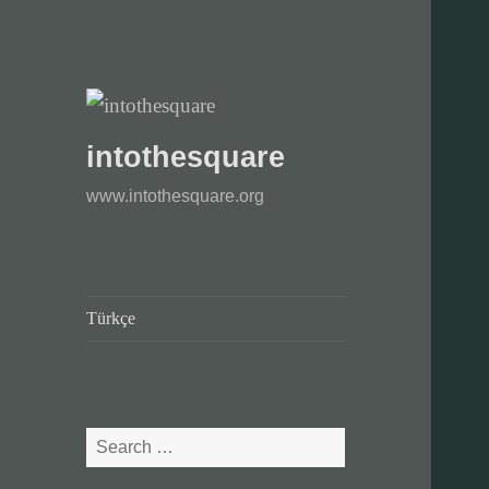
intothesquare
www.intothesquare.org
Türkçe
Search
for: