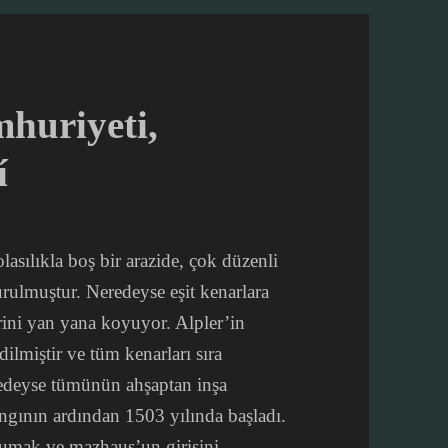
huriyeti,
í
asılıkla boş bir arazide, çok düzenli
urulmuştur. Neredeyse eşit kenarlara
erini yan yana koyuyor. Alpler’in
lmiştir ve tüm kenarları sıra
eredeyse tümünün ahşaptan inşa
ngının ardından 1503 yılında başladı.
orumak ve mazhaus’un girişini