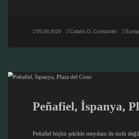
Posted
Author
Categ
05.09.2020
Catalin D. Constantin
Europ
on
Peñafiel, İspanya, P
Peñafiel hiçbir şekilde meydanı ile ünlü değil