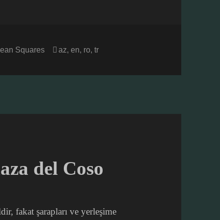
ories
Tags
ean Squares
az
,
en
,
ro
,
tr
laza del Coso
dir, fakat şarapları ve yerleşime