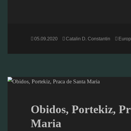
Posted
Author
Categ
05.09.2020
Catalin D. Constantin
Europ
on
Obidos, Portekiz, P
Maria