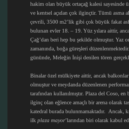
hakim olan büyük ortaçağ kalesi sayesinde ün
ve kentsel açıdan çok ilginçtir. Tümü asma a
çevrili, 3500 m2’lik gibi çok büyük fakat as
bulunan evler 18. – 19. Yüz yılara aittir, a
Çağ’dan beri hep bu şekilde olmuştur. Yaz 
zamanında, boğa güreşleri düzenlenmektedir.
gününde, Meleğin İnişi denilen tören gerçek
Binalar özel mülkiyete aittir, ancak balkonl
olmuştur ve meydanda düzenlenen performans 
tarafından kullanılmıştır. Plaza del Coso, en 
ilginç olan eğlence amaçlı bir arena olarak ta
katedral burada bulunmamaktadır. Ancak, kr
ilk
plaza mayor
’larından biri olarak kabul edi