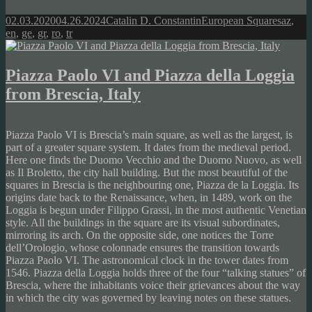
Posted
Author
Categories
Tags
02.03.2020
04.26.2024
Catalin D. Constantin
European Squares
az
,
on
en
,
ge
,
gr
,
ro
,
tr
Piazza Paolo VI and Piazza della Loggia
from Brescia, Italy
Piazza Paolo VI is Brescia’s main square, as well as the largest, is
part of a greater square system. It dates from the medieval period.
Here one finds the Duomo Vecchio and the Duomo Nuovo, as well
as Il Broletto, the city hall building. But the most beautiful of the
squares in Brescia is the neighbouring one, Piazza de la Loggia. Its
origins date back to the Renaissance, when, in 1489, work on the
Loggia is begun under Filippo Grassi, in the most authentic Venetian
style. All the buildings in the square are its visual subordinates,
mirroring its arch. On the opposite side, one notices the Torre
dell’Orologio, whose colonnade ensures the transition towards
Piazza Paolo VI. The astronomical clock in the tower dates from
1546. Piazza della Loggia holds three of the four “talking statues” of
Brescia, where the inhabitants voice their grievances about the way
in which the city was governed by leaving notes on these statues.