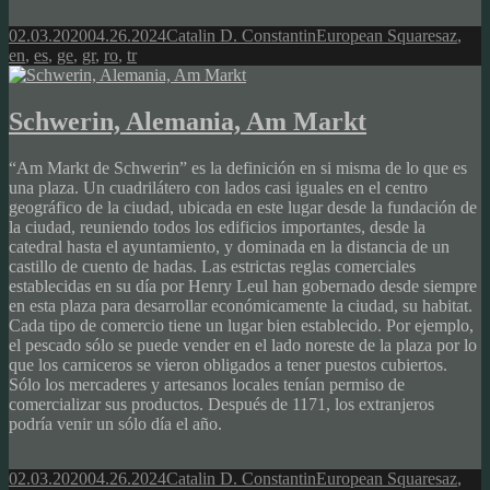
Posted
Author
Categories
Tags
02.03.2020
04.26.2024
Catalin D. Constantin
European Squares
az
,
on
en
,
es
,
ge
,
gr
,
ro
,
tr
Schwerin, Alemania, Am Markt
“Am Markt de Schwerin” es la definición en si misma de lo que es
una plaza. Un cuadrilátero con lados casi iguales en el centro
geográfico de la ciudad, ubicada en este lugar desde la fundación de
la ciudad, reuniendo todos los edificios importantes, desde la
catedral hasta el ayuntamiento, y dominada en la distancia de un
castillo de cuento de hadas. Las estrictas reglas comerciales
establecidas en su día por Henry Leul han gobernado desde siempre
en esta plaza para desarrollar económicamente la ciudad, su habitat.
Cada tipo de comercio tiene un lugar bien establecido. Por ejemplo,
el pescado sólo se puede vender en el lado noreste de la plaza por lo
que los carniceros se vieron obligados a tener puestos cubiertos.
Sólo los mercaderes y artesanos locales tenían permiso de
comercializar sus productos. Después de 1171, los extranjeros
podría venir un sólo día el año.
Posted
Author
Categories
Tags
02.03.2020
04.26.2024
Catalin D. Constantin
European Squares
az
,