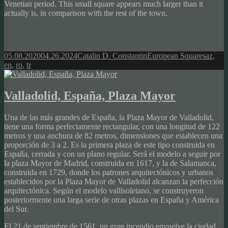
Venetian period. This small square appears much larger than it
actually is, in comparison with the rest of the town.
Posted
Author
Categories
Tags
05.08.2020
04.26.2024
Catalin D. Constantin
European Squares
az
,
on
en
,
ro
,
tr
Valladolid, España, Plaza Mayor
Una de las más grandes de España, la Plaza Mayor de Valladolid,
tiene una forma perfectamente rectangular, con una longitud de 122
metros y una anchura de 82 metros, dimensiones que establecen una
proporción de 3 a 2. Es la primera plaza de este tipo construida en
España, cerrada y con un plano regular. Será el modelo a seguir por
la plaza Mayor de Madrid, construida en 1617, y la de Salamanca,
construida en 1729, donde los patrones arquitectónicos y urbanos
establecidos por la Plaza Mayor de Valladolid alcanzan la perfección
arquitectónica. Según el modelo vallisoletano, se construyeron
posteriormente una larga serie de otras plazas en España y América
del Sur.
El 21 de septiembre de 1561, un gran incendio envuelve la ciudad