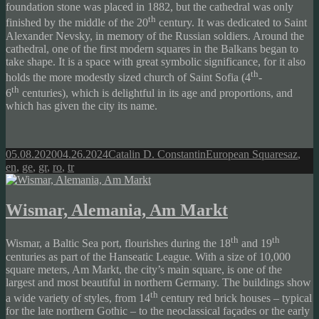
foundation stone was placed in 1882, but the cathedral was only
th
finished by the middle of the 20
century. It was dedicated to Saint
Alexander Nevsky, in memory of the Russian soldiers. Around the
cathedral, one of the first modern squares in the Balkans began to
take shape. It is a space with great symbolic significance, for it also
th
holds the more modestly sized church of Saint Sofia (4
-
th
6
centuries), which is delightful in its age and proportions, and
which has given the city its name.
Posted
Author
Categories
Tags
05.08.2020
04.26.2024
Catalin D. Constantin
European Squares
az
,
on
en
,
ge
,
gr
,
ro
,
tr
Wismar, Alemania, Am Markt
th
th
Wismar, a Baltic Sea port, flourishes during the 18
and 19
centuries as part of the Hanseatic League. With a size of 10,000
square meters, Am Markt, the city’s main square, is one of the
largest and most beautiful in northern Germany. The buildings show
th
a wide variety of styles, from 14
century red brick houses – typical
for the late northern Gothic – to the neoclassical façades or the early