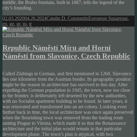
middle, the Brabo fountain, built in 1887, tells the legend of the
city’s founding.
Posted
Author
Categories
Tags
02.03.2020
04.26.2024
Catalin D. Constantin
European Squares
az
,
on
en
,
ge
,
gr
,
ro
,
tr
Republic Náměstí Míru and Horní
Náměstí from Slavonice, Czech Republic
Called Zlabings in German, and first mentioned in 1260, Slavonice
lies one kilometre from the Austrian border. Its geographic position
might be the reason its architecture has survived to this day. After
expelling the German population in 1945, the town, now too close
to the frontier, is deliberately left deserted by the new authorities,
with no Socialist apartment building to be found. In later years, it
was renovated and transformed into an art colony. Looking even
further back in time, the local architecture was once again preserved
when the flourishing town was removed from the trading route
uniting Prague to Vienna, which made it so that the Renaissance
architecture and the initial plan would remain in that particular
development phase. The town’s plan is atypical, with two