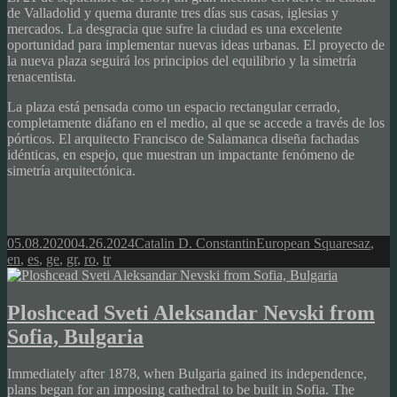
de Valladolid y quema durante tres días sus casas, iglesias y
mercados. La desgracia que sufre la ciudad es una excelente
oportunidad para implementar nuevas ideas urbanas. El proyecto de
la nueva plaza seguirá los principios del equilibrio y la simetría
renacentista.
La plaza está pensada como un espacio rectangular cerrado,
completamente diáfano en el medio, al que se accede a través de los
pórticos. El arquitecto Francisco de Salamanca diseña fachadas
idénticas, en espejo, que muestran un impactante fenómeno de
simetría arquitectónica.
Posted
Author
Categories
Tags
05.08.2020
04.26.2024
Catalin D. Constantin
European Squares
az
,
on
en
,
es
,
ge
,
gr
,
ro
,
tr
Ploshcead Sveti Aleksandar Nevski from
Sofia, Bulgaria
Immediately after 1878, when Bulgaria gained its independence,
plans began for an imposing cathedral to be built in Sofia. The