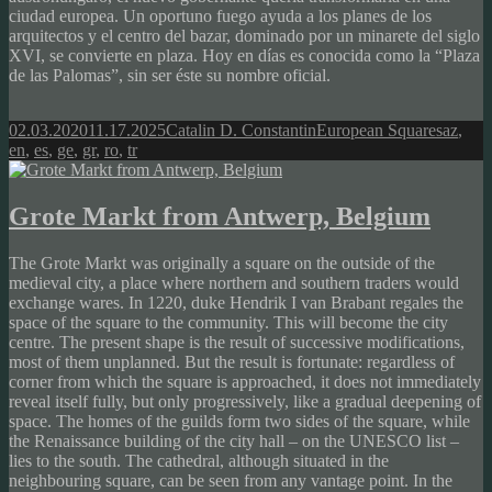
ciudad europea. Un oportuno fuego ayuda a los planes de los
arquitectos y el centro del bazar, dominado por un minarete del siglo
XVI, se convierte en plaza. Hoy en días es conocida como la “Plaza
de las Palomas”, sin ser éste su nombre oficial.
Posted
Author
Categories
Tags
02.03.2020
11.17.2025
Catalin D. Constantin
European Squares
az
,
on
en
,
es
,
ge
,
gr
,
ro
,
tr
Grote Markt from Antwerp, Belgium
The Grote Markt was originally a square on the outside of the
medieval city, a place where northern and southern traders would
exchange wares. In 1220, duke Hendrik I van Brabant regales the
space of the square to the community. This will become the city
centre. The present shape is the result of successive modifications,
most of them unplanned. But the result is fortunate: regardless of
corner from which the square is approached, it does not immediately
reveal itself fully, but only progressively, like a gradual deepening of
space. The homes of the guilds form two sides of the square, while
the Renaissance building of the city hall – on the UNESCO list –
lies to the south. The cathedral, although situated in the
neighbouring square, can be seen from any vantage point. In the