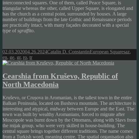
interconnected squares. One of them, called Peace Square, is
triangular whereas the other, called Upper Square, is elongated and
has the church as a central point, surrounded by houses. A large
number of buildings from the late Gothic and Renaissance periods
are practically intact, with many façades decorated with a special
type of
sgraffito
.
Posted
Author
Categories
Tags
02.03.2020
04.26.2024
Catalin D. Constantin
European Squares
az
,
on
en
,
ge
,
gr
,
ro
,
tr
Cearshia from Kruševo, Republic of
North Macedonia
Kruševo, or Crușova in Aromanian, is the tallest town in the entire
Balkan Peninsula, located on Bushova mountain. The architecture is
interesting and atypical, midway between Europe and the East. The
town was built by wealthy Aromanians, forced to migrate after
Moscopole was burnt down by the Ottomans, along with Slavs from
the mijak group, who were very skilled in house-building. The
central square brings together different traditions. The name comes
from a Turkish word, meaning centre. The spatial organisation also