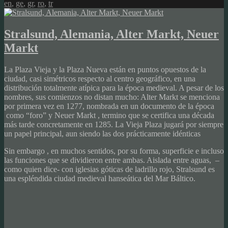
on
en
,
ge
,
gr
,
ro
,
tr
Stralsund, Alemania, Alter Markt, Neuer
Markt
La Plaza Vieja y la Plaza Nueva están en puntos opuestos de la
ciudad, casi simétricos respecto al centro geográfico, en una
distribución totalmente atípica para la época medieval. A pesar de los
nombres, sus comienzos no distan mucho: Alter Markt se menciona
por primera vez en 1277, nombrada en un documento de la época
como “foro” y Neuer Markt , termino que se certifica una década
más tarde concretamente en 1285. La Vieja Plaza jugará por siempre
un papel principal, aun siendo las dos prácticamente idénticas
Sin embargo , en muchos sentidos, por su forma, superficie e incluso
las funciones que se dividieron entre ambas. Aislada entre aguas, –
como quien dice- con iglesias góticas de ladrillo rojo, Stralsund es
una espléndida ciudad medieval hanseática del Mar Báltico.