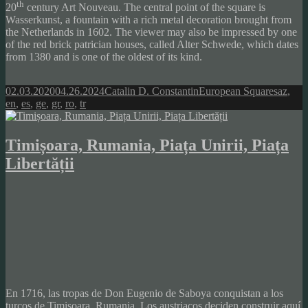
th
20
century Art Nouveau. The central point of the square is
Wasserkunst, a fountain with a rich metal decoration brought from
the Netherlands in 1602. The viewer may also be impressed by one
of the red brick patrician houses, called Alter Schwede, which dates
from 1380 and is one of the oldest of its kind.
Posted
Author
Categories
Tags
02.03.2020
04.26.2024
Catalin D. Constantin
European Squares
az
,
on
en
,
es
,
ge
,
gr
,
ro
,
tr
Timișoara, Rumania, Piața Unirii, Piața
Libertății
En 1716, las tropas de Don Eugenio de Saboya conquistan a los
turcos de Timișoara, Rumania. Los austriacos deciden construir aquí