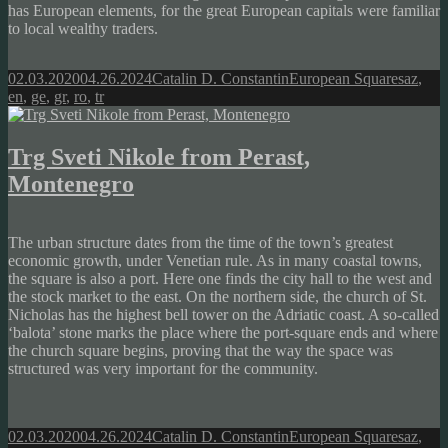
has European elements, for the great European capitals were familiar
to local wealthy traders.
Posted
Author
Categories
Tags
02.03.2020
04.26.2024
Catalin D. Constantin
European Squares
az
,
on
en
,
ge
,
gr
,
ro
,
tr
Trg Sveti Nikole from Perast,
Montenegro
The urban structure dates from the time of the town’s greatest
economic growth, under Venetian rule. As in many coastal towns,
the square is also a port. Here one finds the city hall to the west and
the stock market to the east. On the northern side, the church of St.
Nicholas has the highest bell tower on the Adriatic coast. A so-called
‘balota’ stone marks the place where the port-square ends and where
the church square begins, proving that the way the space was
structured was very important for the community.
Posted
Author
Categories
Tags
02.03.2020
04.26.2024
Catalin D. Constantin
European Squares
az
,