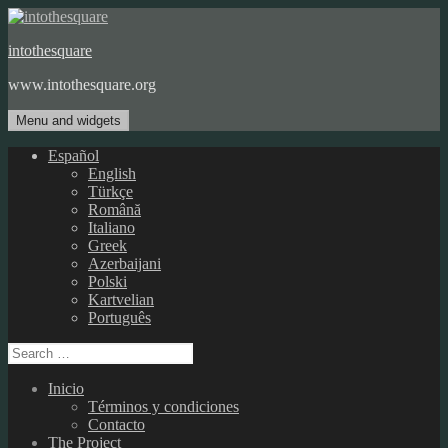
Skip
to
intothesquare
content
www.intothesquare.org
Menu and widgets
Español
English
Türkçe
Română
Italiano
Greek
Azerbaijani
Polski
Kartvelian
Português
Search
for:
Inicio
Términos y condiciones
Contacto
The Project