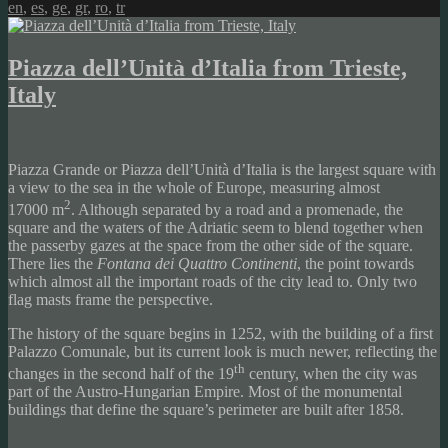
on
en
,
es
,
ge
,
gr
,
ro
,
tr
Piazza dell’Unità d’Italia from Trieste,
Italy
Piazza Grande or Piazza dell’Unità d’Italia is the largest square with
a view to the sea in the whole of Europe, measuring almost
2
17000 m
. Although separated by a road and a promenade, the
square and the waters of the Adriatic seem to blend together when
the passerby gazes at the space from the other side of the square.
There lies the
Fontana dei Quattro Continenti
, the point towards
which almost all the important roads of the city lead to. Only two
flag masts frame the perspective.
The history of the square begins in 1252, with the building of a first
Palazzo Comunale, but its current look is much newer, reflecting the
th
changes in the second half of the 19
century, when the city was
part of the Austro-Hungarian Empire. Most of the monumental
buildings that define the square’s perimeter are built after 1858.