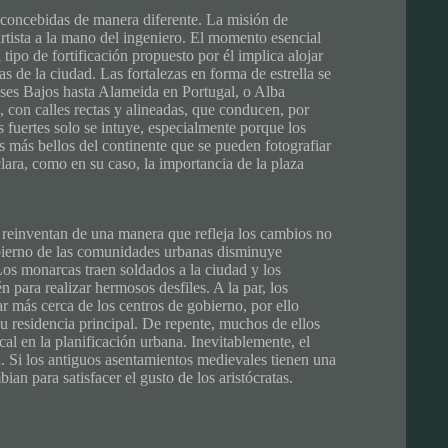
o concebidas de manera diferente. La misión de
rtista a la mano del ingeniero. El momento esencial
ipo de fortificación propuesto por él implica alojar
s de la ciudad. Las fortalezas en forma de estrella se
ses Bajos hasta Alameida en Portugal, o Alba
, con calles rectas y alineadas, que conducen, por
s fuertes solo se intuye, especialmente porque los
s más bellos del continente que se pueden fotografiar
 clara, como en su caso, la importancia de la plaza
e reinventan de una manera que refleja los cambios no
gobierno de las comunidades urbanas disminuye
Los monarcas traen soldados a la ciudad y los
 para realizar hermosos desfiles. A la par, los
r más cerca de los centros de gobierno, por ello
u residencia principal. De repente, muchos de ellos
ical en la planificación urbana. Inevitablemente, el
n. Si los antiguos asentamientos medievales tienen una
an para satisfacer el gusto de los aristócratas.