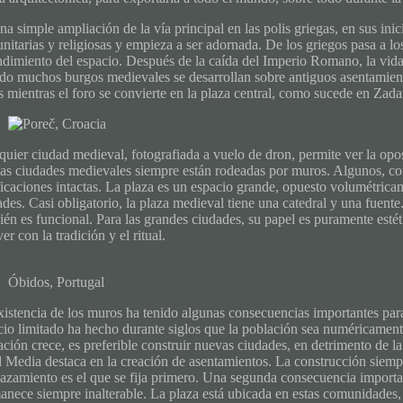
a simple ampliación de la vía principal en las polis griegas, en sus ini
itarias y religiosas y empieza a ser adornada. De los griegos pasa a los
ndimiento del espacio. Después de la caída del Imperio Romano, la vida
do muchos burgos medievales se desarrollan sobre antiguos asentamient
s mientras el foro se convierte en la plaza central, como sucede en Zada
quier ciudad medieval, fotografiada a vuelo de dron, permite ver la opos
las ciudades medievales siempre están rodeadas por muros. Algunos, c
ficaciones intactas. La plaza es un espacio grande, opuesto volumétricam
des. Casi obligatorio, la plaza medieval tiene una catedral y una fuente
én es funcional. Para las grandes ciudades, su papel es puramente estét
er con la tradición y el ritual.
Óbidos, Portugal
xistencia de los muros ha tenido algunas consecuencias importantes para
cio limitado ha hecho durante siglos que la población sea numéricament
ción crece, es preferible construir nuevas ciudades, en detrimento de la 
 Media destaca en la creación de asentamientos. La construcción siempre
azamiento es el que se fija primero. Una segunda consecuencia important
anece siempre inalterable. La plaza está ubicada en estas comunidades, 