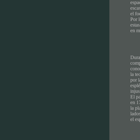
espa
esca
el fo
Por 
estas
en m
Dura
comp
cono
la te
por 
espl
injus
El p
en 1
la pl
lados
el es