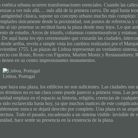
 estética urbana ocurren transformaciones esenciales. Cuando las calles 
enzan a ver más allá,… más allá de la primera curva. De aquí hasta teori
a antigüedad clásica, supone un concepto urbano mucho más complejo: 
emplarles únicamente desde la proximidad, son puntos de referencia y cu
te al ojo penetrar su rectitud hasta la plaza desde muy lejos. Lo que an
ento de estudio. Arcos de triunfo, columnas conmemorativas y estatuas 
s. De aquí hasta los ejes ceremoniales que cruzarán las ciudades, interc
a desde arriba, revela a simple vista los cambios realizados por el Mar
oviembre 1755. Las plazas de Lisboa representan un verdadero sistema.
rcio con Rosio, Rosio con Figueira, Martim Moniz y Restauradores; 
s tienen en su centro impresionantes monumentos.
Lisboa, Portugal
que haya una plaza, los edificios no son suficientes. Las ciudades son u
dos términos no es tan clara como puede parecer a primera vista. Las per
idad emplaza en el espacio su historia, religión, creencias de cualquier
a sido esclarecida hasta hoy, ya que muchos matices de este complicado
ablemente nunca se dejará descrito por completo. Una plaza es su arqu
tectura. Todo el pasado, encadenado a un sistema visible- invisible de 
idad, hace sentir su presencia en la existencia de la plaza.