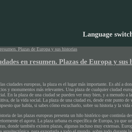
Language switc
udades en resumen. Plazas de Europa y sus h
las ciudades europeas, la plaza es el lugar más importante. Es ahí a dond
icios y monumentos más relevantes. Una plaza de cualquier ciudad europe
cial. En la plaza de una ciudad se pueden ver muy bien, y a menudo a la 
itiva, de la vida social. La plaza de una ciudad es, desde este punto de 
psesto que habla, si sabes cómo escucharlo, sobre su historia y la vida d
istoria de las plazas europeas presenta un hilo histórico que continúa d
eriormente el
agora
. La plaza urbana es específica de Europa, ya que un
uras, donde también existen plazas, algunas incluso muy extensas. Europ
a arquitectónica, para exportarla a todo el mundo, sobre todo durante la