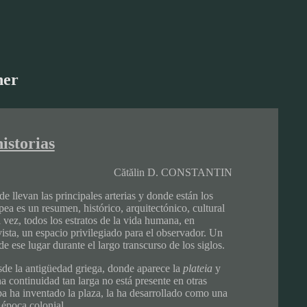
her
istorias
Cătălin D. CONSTANTIN
e llevan las principales arterias y donde están los
a es un resumen, histórico, arquitectónico, cultural
vez, todos los estratos de la vida humana, en
vista, un espacio privilegiado para el observador. Un
e ese lugar durante el largo transcurso de los siglos.
esde la antigüedad griega, donde aparece la
plateia
y
a continuidad tan larga no está presente en otras
a ha inventado la plaza, la ha desarrollado como una
 época colonial.