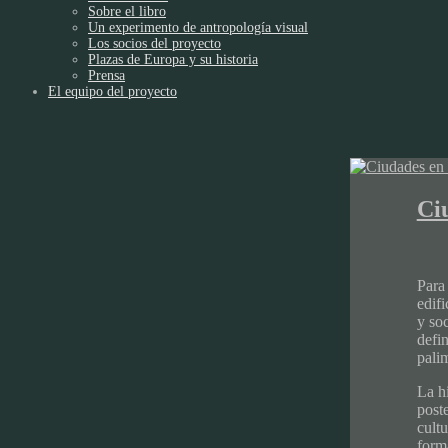
Sobre el libro
Un experimento de antropología visual
Los socios del proyecto
Plazas de Europa y su historia
Prensa
El equipo del proyecto
Ci
Para 
edif
y so
defin
palim
La h
post
cult
form