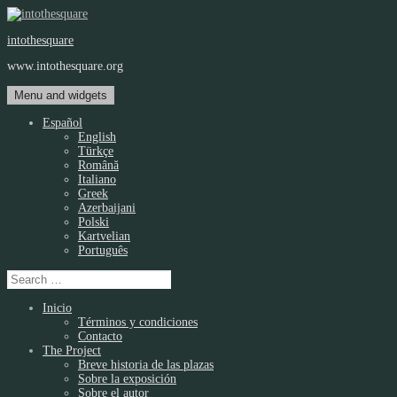
Skip
to
intothesquare
content
www.intothesquare.org
Menu and widgets
Español
English
Türkçe
Română
Italiano
Greek
Azerbaijani
Polski
Kartvelian
Português
Search
for:
Inicio
Términos y condiciones
Contacto
The Project
Breve historia de las plazas
Sobre la exposición
Sobre el autor