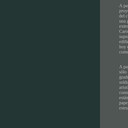
A pa
proy
del c
una g
exte
Carol
supue
edif
hoy d
como
A pa
sólo
grad
solda
aris
cons
están
pape
estru