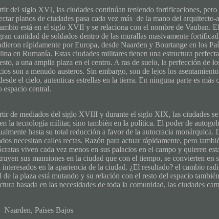
rtir del siglo XVI, las ciudades continúan teniendo fortificaciones, per
ectar planos de ciudades pasa cada vez más de la mano del arquitecto-a
ambio está en el siglo XVII y se relaciona con el nombre de Vauban. El t
ran cantidad de soldados dentro de las murallas masivamente fortificada
ndieron rápidamente por Europa, desde Naarden y Bourtange en los Paí
ina en Rumanía. Estas ciudades militares tienen una estructura perfecta
sto, a una amplia plaza en el centro. A ras de suelo, la perfección de lo
icios son a menudo austeros. Sin embargo, son de lejos los asentamiento
esde el cielo, autenticas estrellas en la tierra. En ninguna parte es más
 espacio central.
rtir de mediados del siglo XVIII y durante el siglo XIX, las ciudades s
 en la tecnología militar, sino también en la política. El poder de auto
ualmente hasta su total reducción a favor de la autocracia monárquica. 
dos necesitan calles rectas. Razón para actuar rápidamente, pero también
tócratas viven cada vez menos en sus palacios en el campo y quieren esta
truyen sus mansiones en la ciudad que con el tiempo, se convierten en s
 interesados ​​en la apariencia de la ciudad. ¿El resultado? el cambio rad
l de la plaza está mutando y su relación con el resto del espacio tambié
ctura basada en las necesidades de toda la comunidad, las ciudades cambi
Naarden, Países Bajos