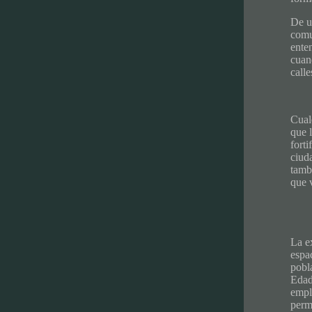
De un
comun
ente
cuan
calle
Cual
que 
forti
ciuda
tambi
que v
La e
espa
pobla
Edad
empl
perm