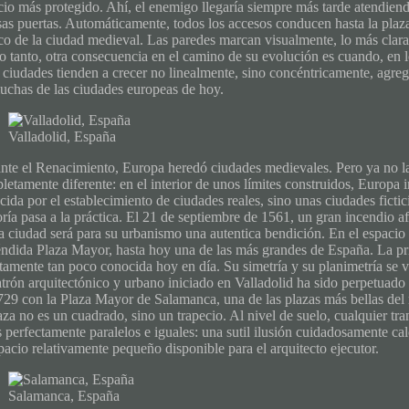
cio más protegido. Ahí, el enemigo llegaría siempre más tarde atendiendo
sas puertas. Automáticamente, todos los accesos conducen hasta la plaza
co de la ciudad medieval. Las paredes marcan visualmente, lo más claram
lo tanto, otra consecuencia en el camino de su evolución es cuando, en l
 ciudades tienden a crecer no linealmente, sino concéntricamente, agrega
uchas de las ciudades europeas de hoy.
Valladolid, España
nte el Renacimiento, Europa heredó ciudades medievales. Pero ya no l
letamente diferente: en el interior de unos límites construidos, Europ
cida por el establecimiento de ciudades reales, sino unas ciudades fic
oría pasa a la práctica. El 21 de septiembre de 1561, un gran incendio af
la ciudad será para su urbanismo una autentica bendición. En el espacio 
éndida Plaza Mayor, hasta hoy una de las más grandes de España. La pr
tamente tan poco conocida hoy en día. Su simetría y su planimetría se v
atrón arquitectónico y urbano iniciado en Valladolid ha sido perpetuado
729 con la Plaza Mayor de Salamanca, una de las plazas más bellas del 
aza no es un cuadrado, sino un trapecio. Al nivel de suelo, cualquier tra
 perfectamente paralelos e iguales: una sutil ilusión cuidadosamente cal
pacio relativamente pequeño disponible para el arquitecto ejecutor.
Salamanca, España