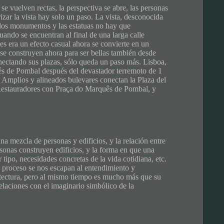
se vuelven rectas, la perspectiva se abre, las personas
zar la vista hay solo un paso. La vista, desconocida
los monumentos y las estatuas no hay que
ando se encuentran al final de una larga calle
tes era un efecto casual ahora se convierte en un
se construyen ahora para ser bellas también desde
onectando sus plazas, sólo queda un paso más. Lisboa,
qués de Pombal después del devastador terremoto de 1
 Amplios y alineados bulevares conectan la Plaza del
Restauradores con Praça do Marquês de Pombal, y
na mezcla de personas y edificios, y la relación entre
sonas construyen edificios, y la forma en que una
 tipo, necesidades concretas de la vida cotidiana, etc.
 proceso se nos escapan al entendimiento y
itectura, pero al mismo tiempo es mucho más que su
relaciones con el imaginario simbólico de la