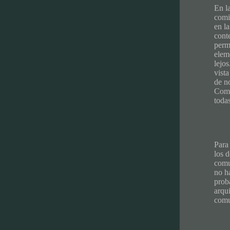
En la
comi
en l
cont
permi
elem
lejo
vist
de n
Come
toda
Para 
los 
comun
no h
prob
arqui
comun