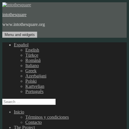
Skip
to
intothesquare
content
www.intothesquare.org
Menu and widgets
Español
English
Türkçe
Română
Italiano
Greek
Azerbaijani
Polski
Kartvelian
Português
Search
for:
Inicio
Términos y condiciones
Contacto
The Project