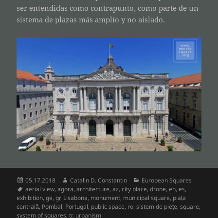
ser entendidas como contrapunto, como parte de un
sistema de plazas más amplío y no aislado.
Posted
Author
Categories
05.17.2018
Catalin D. Constantin
European Squares
on
Tags
aerial view
,
agora
,
architecture
,
az
,
city place
,
drone
,
en
,
es
,
exhibition
,
ge
,
gr
,
Lisabona
,
monument
,
municipal square
,
piața
centrală
,
Pombal
,
Portugal
,
public space
,
ro
,
sistem de piețe
,
square
,
system of squares
,
tr
,
urbanism