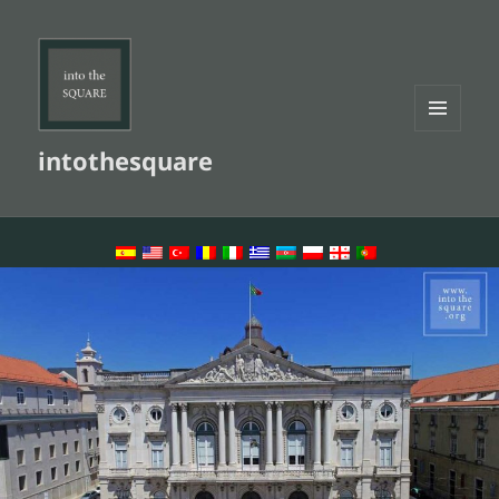
MENU
intothesquare
AND
WIDGETS
LANGUAGE SWITCHER