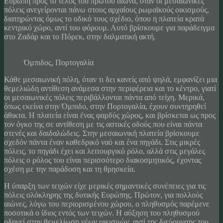
Ευρώπη προς το τέλος του πρώτου αιώνα, όταν οι μεσαιωνικές
πόλεις ανεγείρονται πάνω στους αρχαίους ρωμαϊκούς οικισμούς,
διατηρώντας όμως το οδικό τους σχέδιο, όπου η πλατεία κρατά
κεντρικό χώρο, αντί του φόρουμ. Αυτό βρίσκουμε για παράδειγμα
στο Ζαδάρ και το Πόρεκ, στην δαλματική ακτή.
Όμπιδος, Πορτογαλία
Κάθε μεσαιωνική πόλη, όταν τι δει κανείς από ψηλά, εμφανίζει μια
θεμελιώδη αντίθεση ανάμεσα στην περιφέρεια και το κέντρο, γιατί
οι μεσαιωνικές πόλεις περιβάλλονται πάντα από τείχη. Μερικά,
όπως εκείνα στην Όμπιδο, στην Πορτογαλία, έχουν συντηρηθεί
άθικτα. Η πλατεία είναι ένας φαρδύς χώρος, και βρίσκεται ως προς
τον όγκο της σε αντίθεση με τις αστικές οδούς που είναι πάντα
στενές και δαιδαλώδεις. Στην μεσαιωνική πλατεία βρίσκουμε
σχεδόν πάντα έναν καθεδρικό ναό και ένα πηγάδι. Στις μικρές
πόλεις, το πηγάδι έχει και λειτουργικό ρόλο, αλλά στις μεγάλες
πόλεις ο ρόλος του είναι περισσότερο διακοσμητικός, έχοντας
σχέση με την παράδοση και τη θρησκεία.
Η ύπαρξη των τειχών είχε μερικές σημαντικές συνέπειες για τις
πόλεις ολόκληρης της δυτικής Ευρώπης. Πρώτον, για πολλούς
αιώνες, λόγω του περιορισμένου χώρου, ο πληθυσμός παρέμενε
ποσοτικά ο ίδιος εντός των τειχών. Η αύξηση του πληθυσμού
οδηγεί στην θεμελίωση νέων οικισμών, αντί της διεύρυνσης του