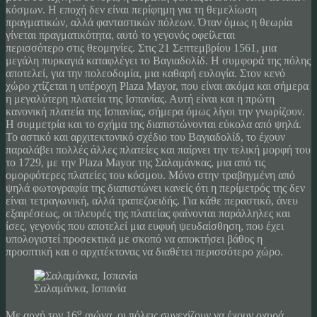
κόσμων. Η εποχή δεν είναι περίφημη για τη θεμελίωση
πραγματικών, αλλά φανταστικών πόλεων. Όταν όμως η θεωρία
γίνεται πραγματικότητα, αυτό το γεγονός οφείλεται
περισσότερο στις θεομηνίες. Στις 21 Σεπτεμβρίου 1561, μια
μεγάλη πυρκαγιά καταφλέγει τo Βαγιαδολίδ. Η συμφορά της πόλης
αποτελεί, για την πολεοδομία, μια καθαρή ευλογία. Στον κενό
χώρο χτίζεται η υπέροχη Plaza Mayor, που είναι ακόμα και σήμερα
η μεγαλύτερη πλατεία της Ισπανίας. Αυτή είναι και η πρώτη
κανονική πλατεία της Ισπανίας, σήμερα όμως λίγοι την γνωρίζουν.
Η συμμετρία και το σχήμα της διαπιστώνονται εύκολα από ψηλά.
Το αστικό και αρχιτεκτονικό σχέδιο του Βαγιαδολίδ, το έχουν
παραλάβει πολλές άλλες πλατείες και παίρνει την τελική μορφή του
το 1729, με την Plaza Mayor της Σαλαμάνκας, μια από τις
ομορφότερες πλατείες του κόσμου. Μόνο στην τραβηγμένη από
ψηλά φωτογραφία της διαπιστώνει κανείς ότι η περίμετρός της δεν
είναι τετραγωνική, αλλά τραπεζοειδής. Για κάθε περαστικό, άνευ
εξαιρέσεως, οι πλευρές της πλατείας φαίνονται παράλληλες και
ίσες, γεγονός που αποτελεί μια ευφυή ψευδαίσθηση, που έχει
υπολογιστεί προσεκτικά με σκοπό να αποκτήσει βάθος η
προοπτική και ο αρχιτέκτονας να διαθέτει περισσότερο χώρο.
Σαλαμάνκα, Ισπανία
ο
Με αρχή τον 16
αιώνα, οι πόλεις συνεχίζουν να έχουν οχυρά,