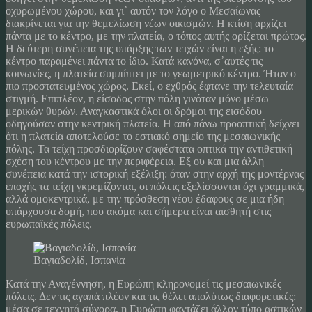
οχυρωμένου χώρου, και γι᾽ αυτόν τον λόγο ο Μεσαίωνας
διακρίνεται για την θεμελίωση νέων οικισμών. Η κτίση αρχίζει
πάντα με το κέντρο, με την πλατεία, ο τόπος αυτής ορίζεται πρώτος.
Η δεύτερη συνέπεια της υπάρξης των τειχών είναι η εξής: το
κέντρο παραμένει πάντα το ίδιο. Κατά κανόνα, σ᾽αυτές τις
κοινωνίες, η πλατεία συμπίπτει με το γεωμετρικό κέντρο. Ήταν ο
πιο προστατευμένος χώρος. Εκεί, ο εχθρός έφτανε την τελευταία
στιγμή. Επιπλέον, η είσοδος στην πόλη γινόταν μόνο μέσω
μερικών θυρών. Αναγκαστικά όλοι οι δρόμοι της εισόδου
οδηγούσαν στην κεντρική πλατεία. Η από πάνω προοπτική δείχνει
ότι η πλατεία αποτελούσε το εστιακό σημείο της μεσαιωνικής
πόλης. Τα τείχη προσδιορίζουν σαφέστατα οπτικά την αντιθετική
σχέση του κέντρου με την περιφέρεια. Εξ ου και μια άλλη
συνέπεια κατά την ιστορική εξέλιξη: όταν στην αρχή της μοντέρνας
εποχής τα τείχη γκρεμίζονται, οι πόλεις εξελίσσονται όχι γραμμικά,
αλλά ομοκεντρικά, με την πρόσθεση νέου έδαφους σε μια ήδη
υπάρχουσα δομή, που ακόμα και σήμερα είναι αισθητή στις
ευρωπαϊκές πόλεις.
Βαγιαδολίδ, Ισπανία
Κατά την Αναγέννηση, η Ευρώπη κληρονομεί τις μεσαιωνικές
πόλεις. Δεν τις αγαπά πλέον και τις θέλει απολύτως διαφορετικές:
μέσα σε τεχνητά σύνορα, η Ευρώπη φαντάζει άλλον τύπο αστικών