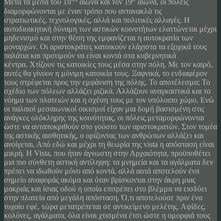
Μετά τα μέσα του 18
αιώνα και τον 19
αιώνα, οι πόλεις
διαμορφώνονται με έναν τρόπο που αντανακλά τις
στρατιωτικές, τεχνολογικές, αλλά και πολιτικές αλλαγές. Η
αυτοδιοικητική δύναμη των αστικών κοινοτήτων ελαττώνεται μέχρι
μηδενισμό και στην θέση της εμφανίζεται η αυτοκρατία των
μοναρχών. Οι αριστοκράτες κατοικούν ελάχιστα τα εξοχικά τους
παλάτια και προτιμούν να είναι κοντά στα κυβερνητικά
κέντρα. Χτίζουν τις κατοικίες τους μέσα στην πόλη. Με τον καιρό,
αυτές θα γίνουν η μόνιμη κατοικία τους. Ξαφνικά, το ενδιαφέρον
τους στρέφεται προς την εμφάνιση της πόλης. Το αποτέλεσμα; Το
σχέδιο των πόλεων αλλάζει ριζικά. Αλλάζουν αναγκαστικά και το
νόημα των πλατειών και η σχέση τους με τον υπόλοιπο χώρο. Ενώ
οι παλαιοί μεσαιωνικοί οικισμοί είχαν μια δομή βασισμένη στις
ανάγκες ολόκληρης της κοινότητας, οι πόλεις μεταμορφώνονται
ώστε να ανταποκριθούν στο γούστο των αριστοκρατών. Στον τομέα
της αστικής αισθητικής, ο ορίζοντας των ανθρώπων αλλάζει και
ανοίγεται. Από εδώ και μέχρι τη θεωρία της vista η απόσταση είναι
μικρή. Η Vista, που ήταν άγνωστη στην Αρχαιότητα, προϋποθέτει
μια πιο σύνθετη αστική αντίληψη: τα μνημεία και τα αγάλματα δεν
πρέπει να ιδωθούν μόνο από κοντά, αλλά αυτά αποτελούν ένα
σημείο αναφοράς ακόμα και όταν βρίσκονται στην άκρη μιας
μακριάς και ίσιας οδού η οποία επιτρέπει στο βλέμμα να εισδύει
στην πλατεία από μεγάλη απόσταση. Ό,τι αποτελούσε πριν ένα
τυχαίο εφέ, τώρα μετατρέπεται σε αντικείμενο μελέτης. Αψίδες,
κολόνες, αγάλματα, όλα είναι χτισμένα έτσι ώστε η ομορφιά τους