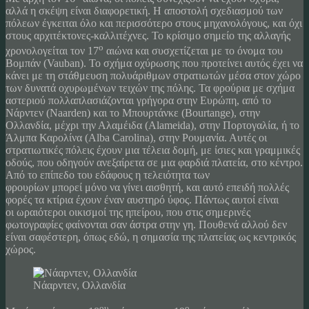
αλλά η σκέψη είναι διαφορετική. Η αποστολή σχεδιασμού των
πόλεων έγκειται όλο και περισσότερο στους μηχανολόγους, και όχι
στους αρχιτέκτονες-καλλιτέχνες. Το κρίσιμο σημείο της αλλαγής
ο
χρονολογείται τον 17
αιώνα και συσχετίζεται με το όνομα του
Βoμπάν (Vauban). Το σχήμα οχύρωσης που προτείνει αυτός έχει να
κάνει με τη στάθμευση πολυάριθμων στρατιωτών μέσα στον χώρο
των δυνατά οχυρωμένων τειχών της πόλης. Τα φρούρια με σχήμα
αστεριού πολλαπλασιάζονται γρήγορα στην Ευρώπη, από το
Νάρντεν (Naarden) και το Μπουρτάνκε (Bourtange), στην
Ολλανδία, μέχρι την Αλαμέιδα (Alameida), στην Πορτογαλία, ή το
Άλμπα Καρολίνα (Alba Carolina), στην Ρουμανία. Αυτές οι
στρατιωτικές πόλεις έχουν μια τέλεια δομή, με ίσιες και γραμμικές
οδούς, που οδηγούν ανεξαίρετα σε μια φαρδιά πλατεία, στο κέντρο.
Από το επίπεδο του εδάφους η τελειότητα των
φρουρίων μπορεί μόνο να γίνει αισθητή, και αυτό επειδή πολλές
φορές τα κτίρια έχουν έναν αυστηρό ύφος. Πάντως αυτοί είναι
οι ωραιότεροι οικισμοί της ηπείρου, που στις σημερινές
φωτογραφίες φαίνονται σαν άστρα στην γη. Πουθενά αλλού δεν
είναι σαφέστερη, όπως εδώ, η σημασία της πλατείας ως κεντρικός
χώρος.
Νάαρντεν, Ολλανδία
ου
ο