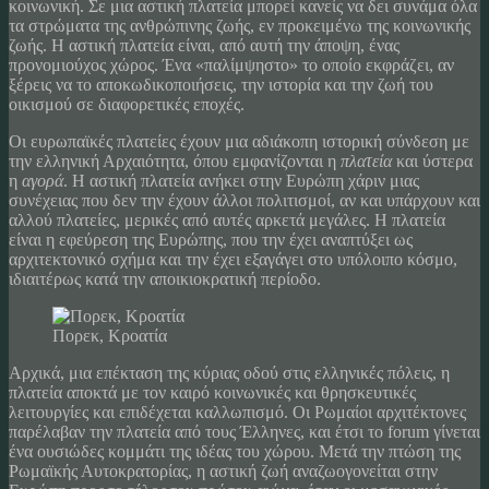
κοινωνική. Σε μια αστική πλατεία μπορεί κανείς να δει συνάμα όλα
τα στρώματα της ανθρώπινης ζωής, εν προκειμένω της κοινωνικής
ζωής. Η αστική πλατεία είναι, από αυτή την άποψη, ένας
προνομιούχος χώρος. Ένα «παλίμψηστο» το οποίο εκφράζει, αν
ξέρεις να το αποκωδικοποιήσεις, την ιστορία και την ζωή του
οικισμού σε διαφορετικές εποχές.
Οι ευρωπαϊκές πλατείες έχουν μια αδιάκοπη ιστορική σύνδεση με
την ελληνική Αρχαιότητα, όπου εμφανίζονται η
πλατεία
και ύστερα
η
αγορά
. Η αστική πλατεία ανήκει στην Ευρώπη χάριν μιας
συνέχειας που δεν την έχουν άλλοι πολιτισμοί, αν και υπάρχουν και
αλλού πλατείες, μερικές από αυτές αρκετά μεγάλες. Η πλατεία
είναι η εφεύρεση της Ευρώπης, που την έχει αναπτύξει ως
αρχιτεκτονικό σχήμα και την έχει εξαγάγει στο υπόλοιπο κόσμο,
ιδιαιτέρως κατά την αποικιοκρατική περίοδο.
Πορεκ, Κροατία
Αρχικά, μια επέκταση της κύριας οδού στις ελληνικές πόλεις, η
πλατεία αποκτά με τον καιρό κοινωνικές και θρησκευτικές
λειτουργίες και επιδέχεται καλλωπισμό. Οι Ρωμαίοι αρχιτέκτονες
παρέλαβαν την πλατεία από τους Έλληνες, και έτσι το forum γίνεται
ένα ουσιώδες κομμάτι της ιδέας του χώρου. Μετά την πτώση της
Ρωμαϊκής Αυτοκρατορίας, η αστική ζωή αναζωογονείται στην