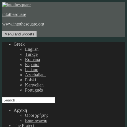
Skip
to
intothesquare
content
www.intothesquare.org
Menu and widgets
Greek
English
Türkçe
Română
Español
Italiano
Azerbaijani
Polski
Kartvelian
Português
Search
for:
Αρχική
Όροι χρήσης
Επικοινωνία
The Project