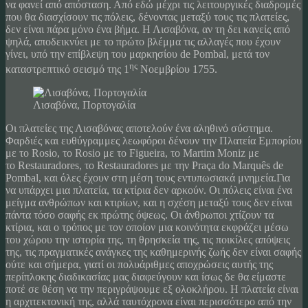
να φανεί από απόσταση. Από εδώ μέχρι τις λειτουργικές διαδρομές
που θα διασχίσουν τις πόλεις, δένοντας μεταξύ τους τις πλατείες,
δεν είναι πάρα μόνο ένα βήμα. Η Λισαβόνα, αν τη δει κανείς από
ψηλά, αποδεικνύει με το πρώτο βλέμμα τις αλλαγές που έχουν
γίνει, υπό την επίβλεψη του μαρκησίου de Pombal, μετά τον
ης
καταστρεπτικό σεισμό της 1
Νοεμβρίου 1755.
Λισαβόνα, Πορτογαλία
Οι πλατείες της Λισαβόνας αποτελούν ένα αληθινό σύστημα.
Φαρδιές και ευθύγραμμες λεωφόροι δένουν την Πλατεία Εμπορίου
με το Rosio, το Rosio με το Figueira, το Martim Moniz με
το Restauradores, το Restauradores με την Praça do Marquês de
Pombal, και όλες έχουν στη μέση τους εντυπωσιακά μνημεία.Για
να υπάρχει μια πλατεία, τα κτίρια δεν αρκούν. Οι πόλεις είναι ένα
μείγμα ανθρώπων και κτιρίων, και η σχέση μεταξύ τους δεν είναι
πάντα τόσο σαφής εκ πρώτης όψεως. Οι άνθρωποι χτίζουν τα
κτίρια, και ο τρόπος με τον οποίον μια κοινότητα εκφράζει μέσω
του χώρου την ιστορία της, τη θρησκεία της, τις ποικίλες απόψεις
της, τις πραγματικές ανάγκες της καθημερινής ζωής δεν είναι σαφής
ούτε και σήμερα, γιατί οι πολυάριθμες αποχρώσεις αυτής της
περίπλοκης διαδικασίας μας διαφεύγουν και ίσως δε θα είμαστε
ποτέ σε θέση να την περιγράψουμε εξ ολοκλήρου. Η πλατεία είναι
η αρχιτεκτονική της, αλλά ταυτόχρονα είναι περισσότερο από την