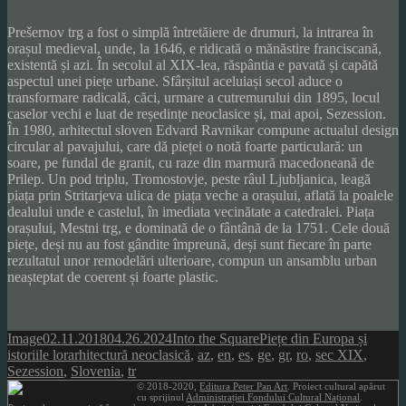
Prešernov trg a fost o simplă întretăiere de drumuri, la intrarea în
orașul medieval, unde, la 1646, e ridicată o mănăstire franciscană,
existentă și azi. În secolul al XIX-lea, răspântia e pavată și capătă
aspectul unei piețe urbane. Sfârșitul aceluiași secol aduce o
transformare radicală, căci, urmare a cutremurului din 1895, locul
caselor vechi e luat de reședințe neoclasice și, mai apoi, Sezession.
În 1980, arhitectul sloven Edvard Ravnikar compune actualul design
circular al pavajului, care dă pieței o notă foarte particulară: un
soare, pe fundal de granit, cu raze din marmură macedoneană de
Prilep. Un pod triplu, Tromostovje, peste râul Ljubljanica, leagă
piața prin Stritarjeva ulica de piața veche a orașului, aflată la poalele
dealului unde e castelul, în imediata vecinătate a catedralei. Piața
orașului, Mestni trg, e dominată de o fântână de la 1751. Cele două
piețe, deși nu au fost gândite împreună, deși sunt fiecare în parte
rezultatul unor remodelări ulterioare, compun un ansamblu urban
neașteptat de coerent și foarte plastic.
Format
Posted
Author
Categories
Image
02.11.2018
04.26.2024
Into the Square
Piețe din Europa și
on
Tags
istoriile lor
arhitectură neoclasică
,
az
,
en
,
es
,
ge
,
gr
,
ro
,
sec XIX
,
Sezession
,
Slovenia
,
tr
© 2018-2020,
Editura Peter Pan Art
. Proiect cultural apărut
cu sprijinul
Administrației Fondului Cultural Național
.