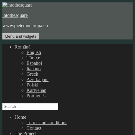
Skip
to
intothesquare
content
www.pietedineuropa.eu
Menu and widgets
Română
English
Türkçe
Español
Italiano
Greek
Azerbaijani
Polski
Kartvelian
Português
Search
for:
Home
Terms and conditions
Contact
The Project