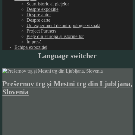
Scurt istoric al piețelor
Despre expoziție
Despre autor
Despre carte
Un experiment de antropologie vizuală
Project Partners
Piețe din Europa și istoriile lor
În presă
Echipa expoziției
Language switcher
Prešernov trg și Mestni trg din Ljubljana,
Slovenia