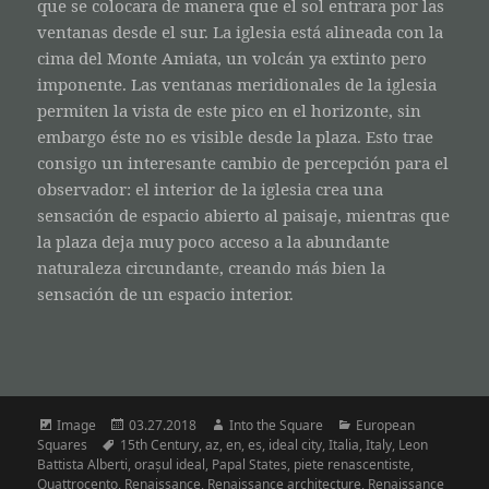
que se colocara de manera que el sol entrara por las
ventanas desde el sur. La iglesia está alineada con la
cima del Monte Amiata, un volcán ya extinto pero
imponente. Las ventanas meridionales de la iglesia
permiten la vista de este pico en el horizonte, sin
embargo éste no es visible desde la plaza. Esto trae
consigo un interesante cambio de percepción para el
observador: el interior de la iglesia crea una
sensación de espacio abierto al paisaje, mientras que
la plaza deja muy poco acceso a la abundante
naturaleza circundante, creando más bien la
sensación de un espacio interior.
Format
Posted
Author
Categories
Image
03.27.2018
Into the Square
European
Tags
on
Squares
15th Century
,
az
,
en
,
es
,
ideal city
,
Italia
,
Italy
,
Leon
Battista Alberti
,
orașul ideal
,
Papal States
,
piete renascentiste
,
Quattrocento
,
Renaissance
,
Renaissance architecture
,
Renaissance