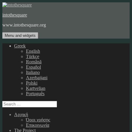
Skip
to
intothesquare
content
www.intothesquare.org
Menu and widgets
Greek
English
Türkçe
Română
Español
Italiano
Azerbaijani
Polski
Kartvelian
Português
Search
for:
Αρχική
Όροι χρήσης
Επικοινωνία
The Project