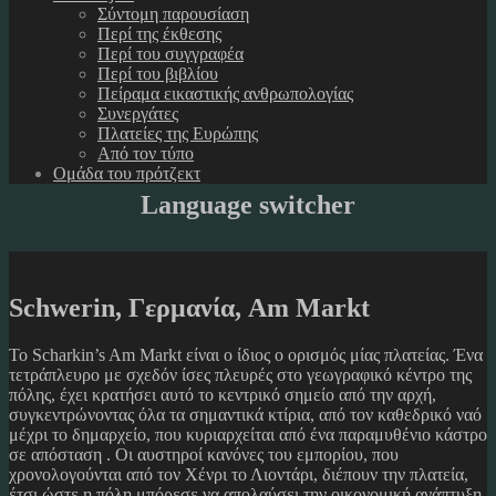
Σύντομη παρουσίαση
Περί της έκθεσης
Περί του συγγραφέα
Περί του βιβλίου
Πείραμα εικαστικής ανθρωπολογίας
Συνεργάτες
Πλατείες της Ευρώπης
Από τον τύπο
Ομάδα του πρότζεκτ
Language switcher
Schwerin, Γερμανία, Am Markt
Το Scharkin’s Am Markt είναι ο ίδιος ο ορισμός μίας πλατείας. Ένα
τετράπλευρο με σχεδόν ίσες πλευρές στο γεωγραφικό κέντρο της
πόλης, έχει κρατήσει αυτό το κεντρικό σημείο από την αρχή,
συγκεντρώνοντας όλα τα σημαντικά κτίρια, από τον καθεδρικό ναό
μέχρι το δημαρχείο, που κυριαρχείται από ένα παραμυθένιο κάστρο
σε απόσταση . Οι αυστηροί κανόνες του εμπορίου, που
χρονολογούνται από τον Χένρι το Λιοντάρι, διέπουν την πλατεία,
έτσι ώστε η πόλη μπόρεσε να απολαύσει την οικονομική ανάπτυξη.