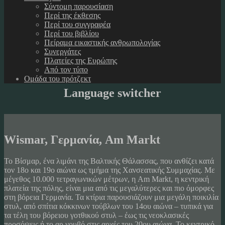
Σύντομη παρουσίαση
Περί της έκθεσης
Περί του συγγραφέα
Περί του βιβλίου
Πείραμα εικαστικής ανθρωπολογίας
Συνεργάτες
Πλατείες της Ευρώπης
Από τον τύπο
Ομάδα του πρότζεκτ
Language switcher
Wismar, Γερμανία, Am Markt
Το Βίσμαρ, ένα λιμάνι της Βαλτικής Θάλασσας, που ανθίζει κατά
τον 18ο και 19ο αιώνα ως τμήμα της Χανσεατικής Συμμαχίας. Με
μέγεθος 10.000 τετραγωνικών μέτρων, η Am Markt, η κεντρική
πλατεία της πόλης, είναι μια από τις μεγαλύτερες και πιο όμορφες
στη βόρεια Γερμανία. Τα κτίρια παρουσιάζουν μια μεγάλη ποικιλία
στυλ, από σπίτια κόκκινων τούβλων του 14ου αιώνα – τυπικά για
τα τέλη του βόρειου γοτθικού στυλ – έως τις νεοκλασικές
προσόψεις ή το αρ νουβό στις αρχές του 20ου αιώνα. Το κεντρικό