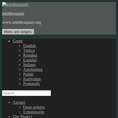
Skip
to
intothesquare
content
www.intothesquare.org
Menu and widgets
Greek
English
Türkçe
Română
Español
Italiano
Azerbaijani
Polski
Kartvelian
Português
Search
for:
Αρχική
Όροι χρήσης
Επικοινωνία
The Project