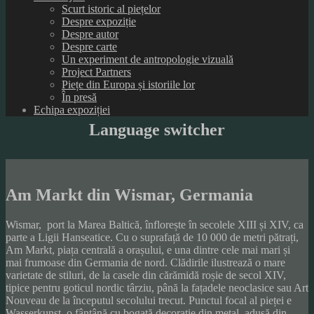
Scurt istoric al piețelor
Despre expoziție
Despre autor
Despre carte
Un experiment de antropologie vizuală
Project Partners
Piețe din Europa și istoriile lor
În presă
Echipa expoziției
Language switcher
Am Markt din Wismar, Germania
Wismar, port la Marea Baltică, înflorește în secolele XIII și XIV, ca
parte a Ligii Hanseatice. Cu o suprafață de 10 000 de metri pătrați,
Am Markt, piața centrală a orașului, e una dintre cele mai mari și
mai frumoase din Germania de nord. Clădirile ilustrează o mare
varietate de stiluri, de la casele din cărămidă roșie de secol XIV,
tipice pentru goticul nordic târziu, până la fațadele neoclasice sau Art
Nouveau de la începutul secolului trecut. Punctul focal al pieței e
Wasserkunst, o fântână cu bogată decorație din metal, adusă din