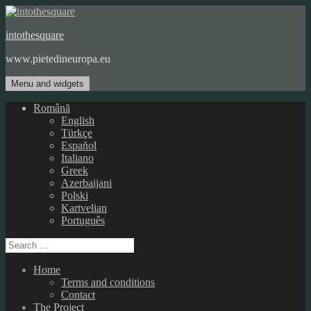
Skip
to
intothesquare
content
www.pietedineuropa.eu
Menu and widgets
Română
English
Türkçe
Español
Italiano
Greek
Azerbaijani
Polski
Kartvelian
Português
Search
for:
Home
Terms and conditions
Contact
The Project