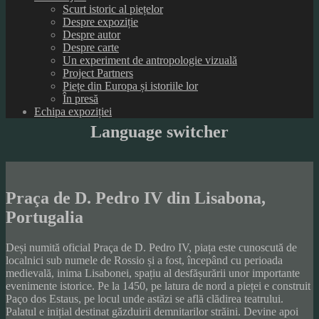
Scurt istoric al piețelor
Despre expoziție
Despre autor
Despre carte
Un experiment de antropologie vizuală
Project Partners
Piețe din Europa și istoriile lor
În presă
Echipa expoziției
Language switcher
Praça de D. Pedro IV din Lisabona,
Portugalia
Deși numită oficial Praça de D. Pedro IV, piața este cunoscută de
localnici sub numele de Rossio și a fost, începând cu perioada
medievală, inima Lisabonei, spațiu al desfășurării unor importante
evenimente istorice. Pe la 1450, pe latura de nord a pieței e construit
Paço dos Estaus, pe locul unde astăzi se află clădirea teatrului.
Palatul e inițial destinat găzduirii demnitarilor străini. Devine apoi