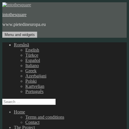
Skip
to
intothesquare
content
www.pietedineuropa.eu
Menu and widgets
Română
English
Türkçe
Español
Italiano
Greek
Azerbaijani
Polski
Kartvelian
Português
Search
for:
Home
Terms and conditions
Contact
The Project