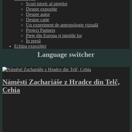
Scurt istoric al piețelor
Despre expoziție
Despre autor
Despre carte
Un experiment de antropologie vizuală
Project Partners
Piețe din Europa și istoriile lor
În presă
Echipa expoziției
Language switcher
Náměstí Zachariáše z Hradce din Telč,
Cehia