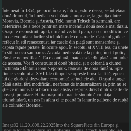
Întemeiat în 1354, pe locul în care, într-o pădure deasă, se întretăiau
două drumuri, în imediata vecinătate a unor ape, la granița dintre
Moravia, Boemia și Austria, Telč, numit Teltsch în germană, are
nefericirea de a trece printr-un mare incendiu două secole mai târziu.
Orașul e reconstruit rapid, urmând vechiul plan, dar cu modificări ce
țin de evoluția stilurilor și tehnicilor de construcție. Castelul gotic e
refăcut în stil renascentist, iar casele din piață sunt mansardate și
capătă fațade pictate, înlocuite apoi, în secolul al XVIII-lea, cu unele
în stil rococo sau baroc. Arcada medievală de la parter, în stil gotic,
rămâne nemodificată. Ea e continuă, toate casele din piață sunt unite
de aceasta. Vor fi construite și două biserici și o coloană a ciumei
închinată Sfântului Ioan Nepomuk, flancată de două fântâni. Spre
finele secolului al XVIII-lea timpul se oprește brusc la Telč, epoca
lui de glorie și dezvoltare economică se încheie aici. Orașul ajunge
până astăzi fără modificări, neafectat de industrializare și, prin nu se
știe ce minune, fără blocuri socialiste, desprins direct dintr-o carte de
povești populare. Harta orașului e practic sinonimă cu piața
triunghiulară, un pas în afara ei te poartă în lanurile galbene de rapiță
ale colinelor Boemiei.
Format
Posted
Author
Categories
Image
02.11.2018
08.22.2025
Into the Square
Piețe din Europa și
on
Tags
istoriile lor
18th century
,
az
,
Bohemia
,
Cehia
,
Czech Republic
,
en
,