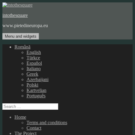
Skip
to
intothesquare
content
www.pietedineuropa.eu
Menu and widgets
Română
English
Türkçe
Español
Italiano
Greek
Azerbaijani
Polski
Kartvelian
Português
Search
for:
Home
Terms and conditions
Contact
The Project