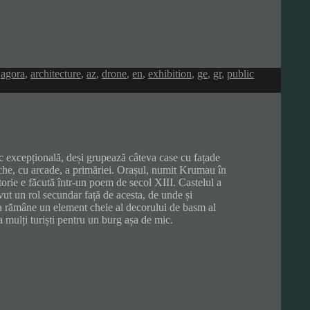
,
agora
,
architecture
,
az
,
drone
,
en
,
exhibition
,
ge
,
gr
,
public
c excepțională, deși grupează câteva case cu fațade
veche, cu arcade, a primăriei. Orașul, numit Krumau în
storie e făcută într-un poem de secol XIII. Castelul a
vut un rol secundar față de acesta, de unde și
ea rămâne un element cheie al decorului de basm al
a mulți turiști pentru un burg așa de mic.