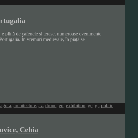
rtugalia
a, e plină de cafenele și terase, numeroase evenimente
 Portugalia. În vremuri medievale, în piață se
,
agora
,
architecture
,
az
,
drone
,
en
,
exhibition
,
ge
,
gr
,
public
ovice, Cehia