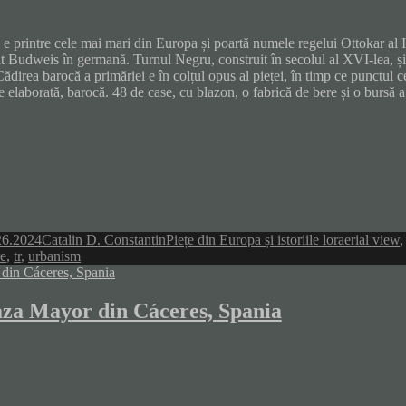
 e printre cele mai mari din Europa și poartă numele regelui Ottokar al I
 Budweis în germană. Turnul Negru, construit în secolul al XVI-lea, și 
Cădirea barocă a primăriei e în colțul opus al pieței, în timp ce punctul
e elaborată, barocă. 48 de case, cu blazon, o fabrică de bere și o bursă a
Author
Categories
Tags
26.2024
Catalin D. Constantin
Piețe din Europa și istoriile lor
aerial view
re
,
tr
,
urbanism
aza Mayor din Cáceres, Spania