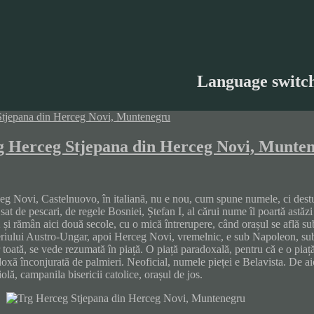
Language switc
g Herceg Stjepana din Herceg Novi, Munte
eg Novi, Castelnuovo, în italiană, nu e nou, cum spune numele, ci destul
sat de pescari, de regele Bosniei, Ștefan I, al cărui nume îl poartă astăzi
și rămân aici două secole, cu o mică întrerupere, când orașul se află sub
riului Austro-Ungar, apoi Herceg Novi, vremelnic, e sub Napoleon, sub ru
 toată, se vede rezumată în piață. O piață paradoxală, pentru că e o piață
oxă înconjurată de palmieri. Neoficial, numele pieței e Belavista. De ai
olă, campanila bisericii catolice, orașul de jos.