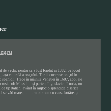
her
negru
 de vechi, pentru că a fost fondat în 1382, pe locul
 piața centrală a orașului. Turcii cuceresc orașul în
 spanioli. Trece în mâinile Veneției în 1687, apoi ale
și, sub Mussolini și parte a Iugoslaviei. Istoria, nu
 de tip italian, având în mijloc o splendidă biserică
ci se văd marea, un turn otoman cu ceas, fortăreața