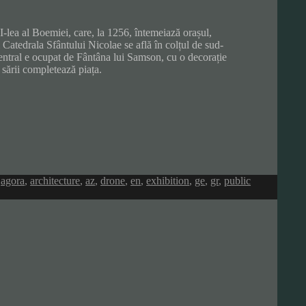
I-lea al Boemiei, care, la 1256, întemeiază orașul,
Catedrala Sfântului Nicolae se află în colțul de sud-
 central e ocupat de Fântâna lui Samson, cu o decorație
 sării completează piața.
,
agora
,
architecture
,
az
,
drone
,
en
,
exhibition
,
ge
,
gr
,
public