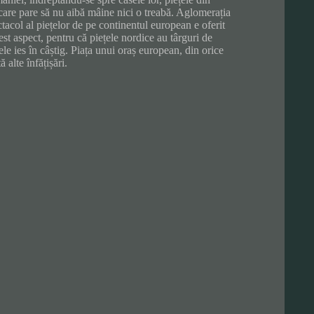
care pare să nu aibă mâine nici o treabă. Aglomerația
tacol al piețelor de pe continentul european e oferit
st aspect, pentru că piețele nordice au târguri de
ele ies în câștig. Piața unui oraș european, din orice
ă alte înfățișări.