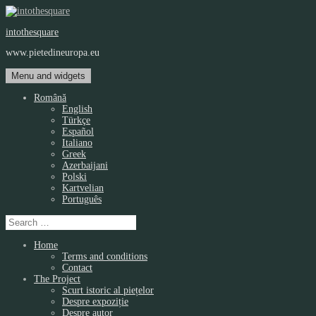
Skip
to
intothesquare
content
www.pietedineuropa.eu
Menu and widgets
Română
English
Türkçe
Español
Italiano
Greek
Azerbaijani
Polski
Kartvelian
Português
Search
for:
Home
Terms and conditions
Contact
The Project
Scurt istoric al piețelor
Despre expoziție
Despre autor