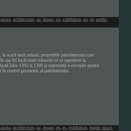
,
agora
,
architecture
,
az
,
drone
,
en
,
exhibition
,
ge
,
gr
,
public
a, la scară mult redusă, proporțiile patrulaterului care
n așa fel încât toate măsurile să se raporteze la
izată între 1392 și 1396 și reprezintă o excepție pentru
 în centrul geometric al patrulaterului.
,
agora
,
architecture
,
az
,
drone
,
en
,
es
,
exhibition
,
public space
,