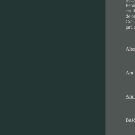
Penin
conti
de or
Crăci
țară 
Alte
Am 
Am 
Bašč