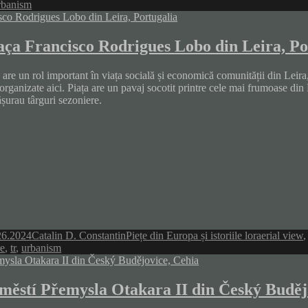
rbanism
aça Francisco Rodrigues Lobo din Leira, Po
 are un rol important în viața socială și economică comunității din Leir
organizate aici. Piața are un pavaj socotit printre cele mai frumoase din
șurau târguri sezoniere.
Author
Categories
Tags
26.2024
Catalin D. Constantin
Piețe din Europa și istoriile lor
aerial view
re
,
tr
,
urbanism
městí Přemysla Otakara II din Český Buděj