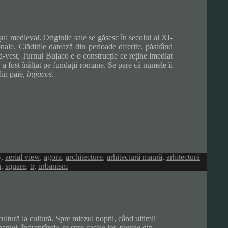
șul medieval. Originile sale se găsesc în secolul al XI-
onale. Clădirile datează din perioade diferite, păstrând
rd-vest, Turnul Bujaco e o construcție ce reține imediat
 a fost înălțat pe fundații romane. Se pare că numele îi
din paie,
bujacos
.
y
,
aerial view
,
agora
,
architecture
,
arhitectură maură
,
arhitectură
n
,
square
,
tr
,
urbanism
 cultură la cultură. Spre miezul nopții, când ultimii
maniei, îndreptându-se spre casele lor, piețele din