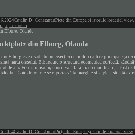
Author
Categories
Tags
26.2024
Catalin D. Constantin
Piețe din Europa și istoriile lor
aerial view
re
,
tr
,
urbanism
rktplatz din Elburg, Olanda
 din Elburg este rezultatul intersecției celor două artere principale și rei
zintă harta orașului. Elburg are o structură geometrică perfectă, gândită î
ul de aur. Forma orașului, conservată fără nici o modificare, a fost real
Mediu. Toate drumurile se raportează la margine și la piața situată exact
Author
Categories
Tags
26.2024
Catalin D. Constantin
Piețe din Europa și istoriile lor
aerial view