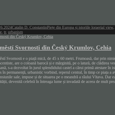
Author
Categories
Tags
26.2024
Catalin D. Constantin
Piețe din Europa și istoriile lor
aerial view
re
,
tr
,
urbanism
městí Svornosti din Český Krumlov, Cehia
stí Svornosti e o piață mică, de 45 x 60 metri. Frumoasă, dar prin nimi
centiste, are o coloană barocă și e mărginită, pe o latură, de clădirea 
nă, s-a dezvoltat în jurul splendidului castel a cărui primă atestare în i
 în permanență, urbanistic vorbind, reperul central, în timp ce piața a a
nsiunile sale, impuse și de situarea pe o meandră a râului Vltava. Dar 
ității, devenită celebră în întreaga lume și invadată de aceea de mult pre