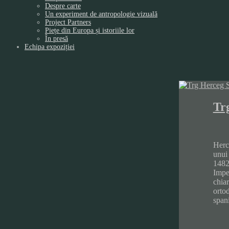
Despre carte
Un experiment de antropologie vizuală
Project Partners
Piețe din Europa și istoriile lor
În presă
Echipa expoziției
Tr
Herc
unui 
1482 
Impe
chiar
ortod
spani