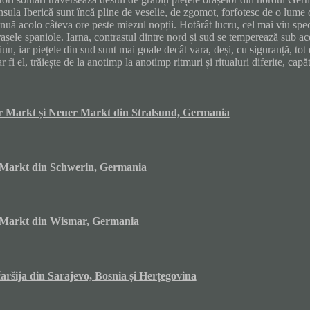
sula Iberică sunt încă pline de veselie, de zgomot, forfotesc de o lume 
nuă acolo câteva ore peste miezul nopții. Hotărât lucru, cel mai viu spec
așele spaniole. Iarna, contrastul dintre nord și sud se temperează sub ace
un, iar piețele din sud sunt mai goale decât vara, deși, cu siguranță, tot 
ar fi el, trăiește de la anotimp la anotimp ritmuri și ritualuri diferite, capăt
r Markt și Neuer Markt din Stralsund, Germania
Markt din Schwerin, Germania
Markt din Wismar, Germania
aršija din Sarajevo, Bosnia și Herțegovina