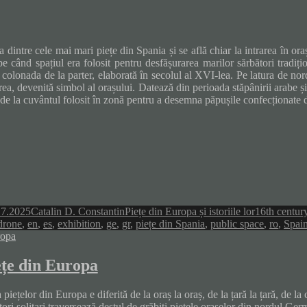
 dintre cele mai mari piețe din Spania și se află chiar la intrarea în ora
pe când spațiul era folosit pentru desfășurarea marilor sărbători tradiți
 colonada de la parter, elaborată în secolul al XVI-lea. Pe latura de no
rea, devenită simbol al orașului. Datează din perioada stăpânirii arabe și
de la cuvântul folosit în zonă pentru a desemna păpușile confecționate 
Author
Categories
Tags
17.2025
Catalin D. Constantin
Piețe din Europa și istoriile lor
16th centur
drone
,
en
,
es
,
exhibition
,
ge
,
gr
,
piețe din Spania
,
public space
,
ro
,
Spai
ețe din Europa
 piețelor din Europa e diferită de la oraș la oraș, de la țară la țară, de la
tori solitari traversează destul de grăbiți piețele orașelor din nordul Ger