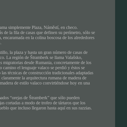
lama simplemente Plaza, Náměstí, en checo.
de la fila de casas que definen su perímetro, sólo se
a, encaramada en la colina boscosa de los alrededores
.
illo, la plaza y hasta un gran número de casas de
co. La región de Štramberk se llama Valašsko,
olas migratorias desde Rumania, concretamente de los
o camino el lenguaje valaco se perdió y éstos se
las técnicas de construcción tradicionales adaptadas
n claramente la arquitectura rumana de madera de
madera de estilo valaco convirtiéndose hoy en una
amados “orejas de Štramberk” que sólo pueden
jas cortadas a modo de trofeo de tártaros que los
eblo que incluso llegaron hasta aquí en sus razzias.