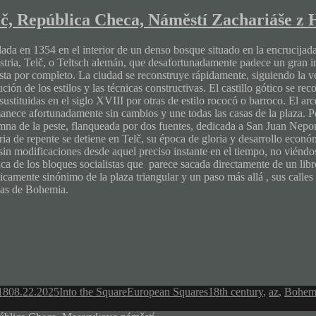
lč, República Checa, Náměstí Zachariáše z
ada en 1354 en el interior de un denso bosque situado en la encrucijad
stria, Telč, o Teltsch alemán, que desafortunadamente padece un gran i
sta por completo. La ciudad se reconstruye rápidamente, siguiendo la ve
ción de los estilos y las técnicas constructivas. El castillo gótico se rec
ustituidas en el siglo XVIII por otras de estilo rococó o barroco. El arc
anece afortunadamente sin cambios y une todas las casas de la plaza. P
mna de la peste, flanqueada por dos fuentes, dedicada a San Juan Nepom
oria de repente se detiene en Telč, su época de gloria y desarrollo econ
sin modificaciones desde aquel preciso instante en el tiempo, no viéndos
tica de los bloques socialistas que parece sacada directamente de un lib
ticamente sinónimo de la plaza triangular y un paso más allá , sus calle
nas de Bohemia.
Author
Categories
Tags
18
08.22.2025
Into the Square
European Squares
18th century
,
az
,
Bohem