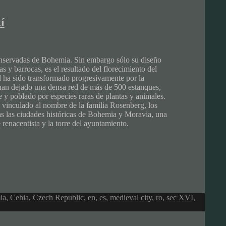
í
onservadas de Bohemia. Sin embargo sólo su diseño
s y barrocas, es el resultado del florecimiento del
d ha sido transformado progresivamente por la
han dejado una densa red de más de 500 estanques,
 y poblado por especies raras de plantas y animales.
á vinculado al nombre de la familia Rosenberg, los
as las ciudades históricas de Bohemia y Moravia, una
renacentista y la torre del ayuntamiento.
ia
,
Cehia
,
Czech Republic
,
en
,
es
,
medieval city
,
ro
,
sec XVI
,