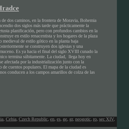
 Hradce
a de dos caminos, en la frontera de Moravia, Bohemia
ncendio dos siglos más tarde que prácticamente la
tusta planificación, pero con profundos cambios en la
onstruye en estilo renacentista y los hogares de la plaza
o medieval de estilo gótico en la planta baja
osteriormente se construyen dos iglesias y una
uceno. Es ya hacia el final del siglo XVIII cunado la
ómico termina súbitamente. La ciudad, llega hoy en
e afectada por la industrialización junto con la
ro de cuentos populares. El mapa de la ciudad es
s nos conducen a los campos amarillos de colza de las
ia
,
Cehia
,
Czech Republic
,
en
,
es
,
ge
,
gr
,
neogotic
,
ro
,
sec XIV
,