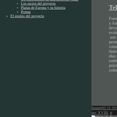
Los socios del proyecto
Te
Plazas de Europa y su historia
Prensa
El equipo del proyecto
Fund
y Au
deva
evolu
son s
perm
colu
hist
días 
esté
prác
coli
Format
Posted
Image
02.11.20
on
sec XVIII
,
tr