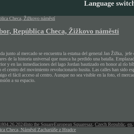
Language switc
bor, República Checa, Žižkovo náměstí
ada junto al mercado se encuentra la estatua del general Jan Žižka, jef
ares de la historia universal que nunca ha perdido una batalla. Emplazad
rior y en las inmediaciones del lago Jordan bautizado en honor al río bí
 el centro del movimiento revolucionario husita. Las calles han sido es
igo el fácil acceso al centro. Aunque no sea visible en la foto, el merc
nsión a su espacio.
Author
Categories
Tags
18
04.26.2024
Into the Square
European Squares
az
,
Czech Republic
,
en