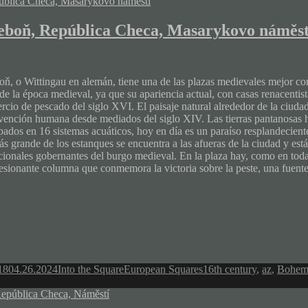
eboň, República Checa, Masarykovo náměst
oň, o Wittingau en alemán, tiene una de las plazas medievales mejor c
de la época medieval, ya que su apariencia actual, con casas renacentista
rcio de pescado del siglo XVI. El paisaje natural alrededor de la ciuda
rvención humana desde mediados del siglo XIV. Las tierras pantanosas 
pados en 16 sistemas acuáticos, hoy en día es un paraíso resplandeciente
ás grande de los estanques se encuentra a las afueras de la ciudad y est
icionales gobernantes del burgo medieval. En la plaza hay, como en tod
esionante columna que conmemora la victoria sobre la peste, una fuente 
Author
Categories
Tags
18
04.26.2024
Into the Square
European Squares
16th century
,
az
,
Bohem