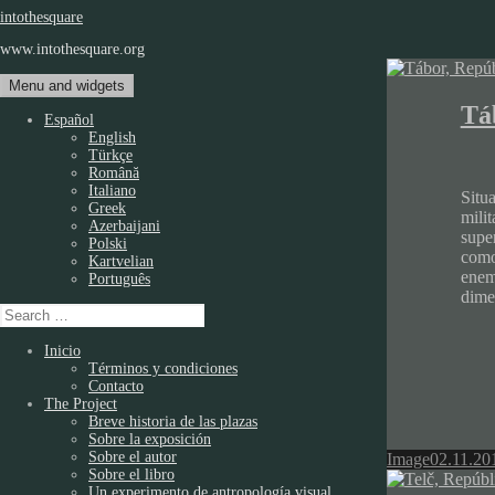
to
intothesquare
content
www.intothesquare.org
Menu and widgets
Tá
Español
English
Türkçe
Română
Italiano
Situ
Greek
milit
Azerbaijani
supe
Polski
como
Kartvelian
enem
Português
dime
Search
for:
Inicio
Términos y condiciones
Contacto
The Project
Breve historia de las plazas
Sobre la exposición
Sobre el autor
Format
Posted
Image
02.11.20
Sobre el libro
on
Un experimento de antropología visual