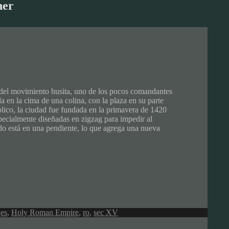
her
e del movimiento husita, uno de los pocos comandantes
a en la cima de una colina, con la plaza en su parte
blico, la ciudad fue fundada en la primavera de 1420
pecialmente diseñadas en zigzag para impedir al
ado está en una pendiente, lo que agrega una nueva
,
es
,
Holy Roman Empire
,
ro
,
sec XV