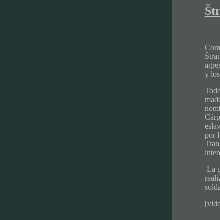
Št
Como
Štra
agre
y los
Todo
made
nomb
Cárp
esla
por 
Tran
inter
La p
reali
sold
[vid