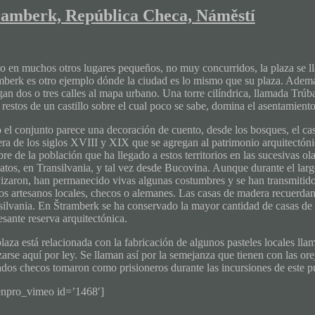
ramberk, República Checa, Náměstí
 en muchos otros lugares pequeños, no muy concurridos, la plaza se l
mberk es otro ejemplo dónde la ciudad es lo mismo que su plaza. Además 
gan dos o tres calles al mapa urbano. Una torre cilíndrica, llamada Trúb
 restos de un castillo sobre el cual poco se sabe, domina el asentamiento
 el conjunto parece una decoración de cuento, desde los bosques, el cast
ra de los siglos XVIII y XIX que se agregan al patrimonio arquitectóni
re de la población que ha llegado a estos territorios en las sucesivas 
atos, en Transilvania, y tal vez desde Bucovina. Aunque durante el larg
vizaron, han permanecido vivas algunas costumbres y se han transmitido 
los artesanos locales, checos o alemanes. Las casas de madera recuerda
silvania. En Štramberk se ha conservado la mayor cantidad de casas de 
esante reserva arquitectónica.
laza está relacionada con la fabricación de algunos pasteles locales ll
zarse aquí por ley. Se llaman así por la semejanza que tienen con las ore
ados checos tomaron como prisioneros durante las incursiones de este pu
enpro_vimeo id=’1468′]