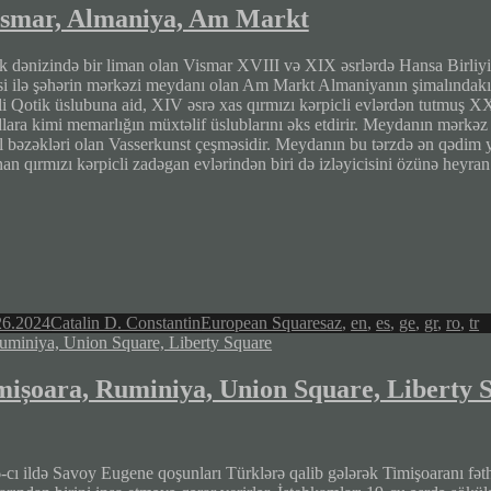
smar, Almaniya, Am Markt
ik dənizində bir liman olan Vismar XVIII və XIX əsrlərdə Hansa Birliyin
si ilə şəhərin mərkəzi meydanı olan Am Markt Almaniyanın şimalındakı ə
li Qotik üslubuna aid, XIV əsrə xas qırmızı kərpicli evlərdən tutmuş XX
dlara kimi memarlığın müxtəlif üslublarını əks etdirir. Meydanın mərkəz
l bəzəkləri olan Vasserkunst çeşməsidir. Meydanın bu tərzdə ən qədim y
an qırmızı kərpicli zadəgan evlərindən biri də izləyicisini özünə heyran 
Author
Categories
Tags
26.2024
Catalin D. Constantin
European Squares
az
,
en
,
es
,
ge
,
gr
,
ro
,
tr
mișoara, Ruminiya, Union Square, Liberty 
-cı ildə Savoy Eugene qoşunları Türklərə qalib gələrək Timişoaranı fəth