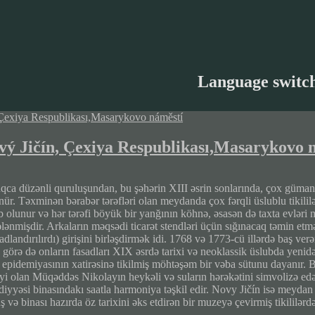
Language switc
vý Jičín, Çexiya Respublikası,Masarykovo 
qca düzənli quruluşundan, bu şəhərin XIII əsrin sonlarında, çox güman 
nür. Təxminən bərabər tərəfləri olan meydanda çox fərqli üslublu tikilil
b olunur və hər tərəfi böyük bir yanğının köhnə, əsasən də taxta evləri 
ələnmişdir. Arkaların məqsədi ticarət stendləri üçün sığınacaq təmin et
adlandırılırdı) girişini birləşdirmək idi. 1768 və 1773-cü illərdə baş ve
 görə də onların fasadları XIX əsrdə tarixi və neoklassik üslubda yen
 epidemiyasının xatirəsinə tikilmiş möhtəşəm bir vəba sütunu dayanır. 
yi olan Müqəddəs Nikolayın heykəli və suların hərəkətini simvolizə edə
diyyəsi binasındakı saatla harmoniya təşkil edir. Novy Jičín isə meydan
 və binası hazırda öz tarixini əks etdirən bir muzeyə çevirmiş tikililərdə