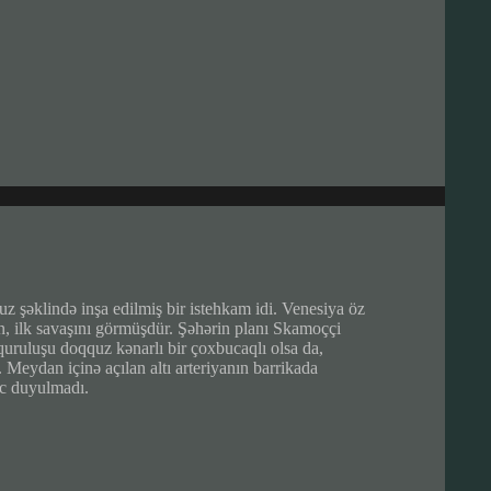
z şəklində inşa edilmiş bir istehkam idi. Venesiya öz
ən, ilk savaşını görmüşdür. Şəhərin planı Skamoççi
uruluşu doqquz kənarlı bir çoxbucaqlı olsa da,
. Meydan içinə açılan altı arteriyanın barrikada
yac duyulmadı.