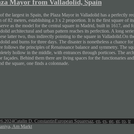
aza Mayor from Valladolid, Spain
f the largest in Spain, the Plaza Mayor in Valladolid has a perfectly re
 of 82 meters, establishing a 3 x 2 proportion. It is the first square of it
serve as the model for the central square in Madrid, built in 1617, and 
dolid architectural and urban pattern reaches its perfection. A long ser
ese latter two, thus indirectly pointing to the square in Valladolid.On 
adolid and burns for three days. The disaster is nonetheless a chance fo
re follows the principles of Renaissance balance and symmetry. The squa
letely hollow in the middle, with entrances through porticoes. The arch
r façades. Behind them there are living spaces for the functionaries and
nd the square, one finds a colonnade.
Author
Categories
Tags
26.2024
Catalin D. Constantin
European Squares
az
,
en
,
es
,
ge
,
gr
,
ro
,
tr