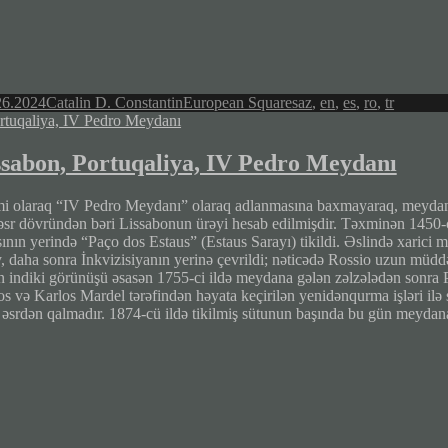
Author
Categories
Tags
26.2024
Catalin D. Constantin
European Squares
az
,
en
,
es
,
ro
,
tr
ssabon, Portuqaliya, IV Pedro Meydanı
i olaraq “IV Pedro Meydanı” olaraq adlanmasına baxmayaraq, meydan y
 əsr dövründən bəri Lissabonun ürəyi hesab edilmişdir. Təxminən 1450-c
ının yerində “Paço dos Estaus” (Estaus Sarayı) tikildi. Əslində xarici m
y, daha sonra İnkvizisiyanın yerinə çevrildi; nəticədə Rossio uzun müddə
 indiki görünüşü əsasən 1755-ci ildə meydana gələn zəlzələdən sonra 
s və Karlos Mardel tərəfindən həyata keçirilən yenidənqurma işləri ilə s
əsrdən qalmadır. 1874-cü ildə tikilmiş sütunun başında bu gün meydana