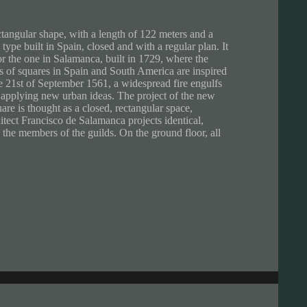
ctangular shape, with a length of 122 meters and a
s type built in Spain, closed and with a regular plan. It
for the one in Salamanca, built in 1729, where the
ies of squares in Spain and South America are inspired
the 21st of September 1561, a widespread fire engulfs
r applying new urban ideas. The project of the new
re is thought as a closed, rectangular space,
itect Francisco de Salamanca projects identical,
 the members of the guilds. On the ground floor, all