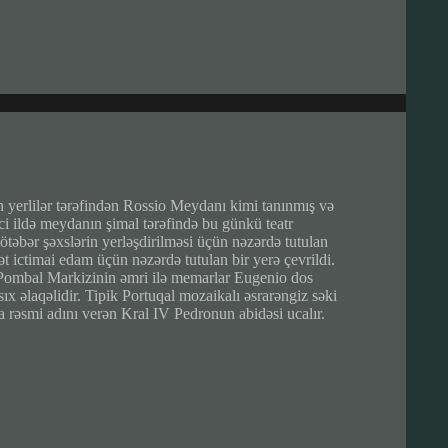
erlilər tərəfindən Rossio Meydanı kimi tanınmış və
i ildə meydanın şimal tərəfində bu günkü teatr
ötəbər şəxslərin yerləşdirilməsi üçün nəzərdə tutulan
t ictimai edam üçün nəzərdə tutulan bir yerə çevrildi.
Pombal Markizinin əmri ilə memarlar Eugenio dos
ıx əlaqəlidir. Tipik Portuqal mozaikalı əsrarəngiz səki
 rəsmi adını verən Kral IV Pedronun abidəsi ucalır.