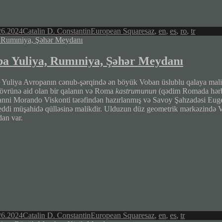
Author
Categories
Tags
26.2024
Catalin D. Constantin
European Squares
az
,
en
,
es
,
ro
,
tr
ba Yuliya, Rumıniya, Şəhər Meydanı
 Yuliya Avropanın cənub-şərqində ən böyük Voban üslublu qalaya malikd
dövrünə aid olan bir qalanın və Roma
kastrumunun
(qədim Romada hərbi
nni Morando Viskonti tərəfindən hazırlanmış və Savoy Şahzadəsi Eugen 
eddi müşahidə qülləsinə malikdir. Ulduzun düz geometrik mərkəzində V
an var.
Author
Categories
Tags
26.2024
Catalin D. Constantin
European Squares
az
,
en
,
es
,
tr