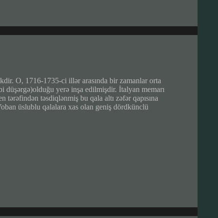
ir. O, 1716-1735-ci illər arasında bir zamanlar orta
 düşərgə)olduğu yerə inşa edilmişdir. İtalyan memarı
tərəfindən təsdiqlənmiş bu qala altı zəfər qapısına
oban üslublu qalalara xas olan geniş dördkünclü