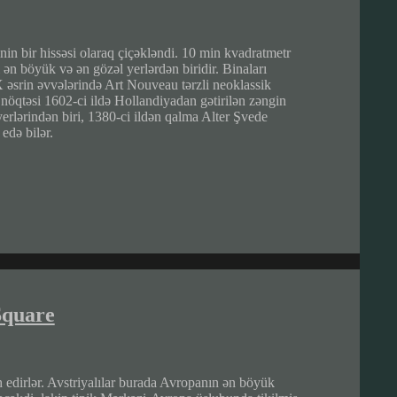
in bir hissəsi olaraq çiçəkləndi. 10 min kvadratmetr
n böyük və ən gözəl yerlərdən biridir. Binaları
 əsrin əvvələrində Art Nouveau tərzli neoklassik
 nöqtəsi 1602-ci ildə Hollandiyadan gətirilən zəngin
erlərindən biri, 1380-ci ildən qalma Alter Şvede
edə bilər.
Square
 edirlər. Avstriyalılar burada Avropanın ən böyük