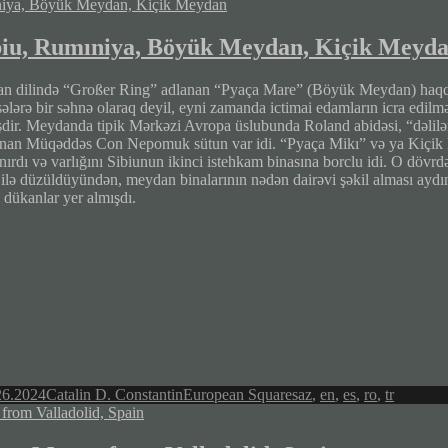
biu, Rumıniya, Böyük Meydan, Kiçik Meyd
n dilində “Großer Ring” adlanan “Pyaça Mare” (Böyük Meydan) haqqınd
ələrə bir səhnə olaraq deyil, eyni zamanda ictimai edamların icra edilm
şdir. Meydanda tipik Mərkəzi Avropa üslubunda Roland abidəsi, “dəlilər
nan Müqəddəs Con Nepomuk sütun var idi. “Pyaça Mikı” və ya Kiçik M
ırdı və varlığını Sibiunun ikinci istehkam binasına borclu idi. O dövrdə
ilə düzüldüyündən, meydan binalarının nədən dairəvi şəkil alması aydın 
 dükanlar yer almışdı.
Author
Categories
Tags
26.2024
Catalin D. Constantin
European Squares
az
,
en
,
es
,
ro
,
tr