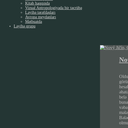
Kitab haqqında
Vizual Antropologiyada bir təcrübə
Layihə tərəfdaşları
Avropa meydanları
Mətbuatda
Layihə qrupu
No
Oldu
görü
hesa
əhat
belə 
buna
vəba
mələ
Bələ
olmuş