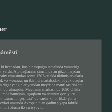
her
náměstí
ki heçnədən, boş bir torpağın təməlində yarandığı
ər vardır. Alp dağlarının şimalında ən gözəl meydan
məhv etməsindən sonra 1503-cü ildə tikilmiş arkalarla
mək və
mazhaus-
un (birinci mərtəbədəki böyük otaqlar
rən digər yanğınlar yenidən meydana mənfi təsirini etdi,
idən qurulmuşdur. Meydanın mərkəsində 1680-ci ildə
Burada həmçinin, uşaqların və ticarətin qoruyucu
n „zamanın çeşməsi” də vardır ki, birlikdə Şəhər
 evləri arasında Avropanın ən qədim şlyapa fabriki
n biri olması ilə səciyyəvidir.