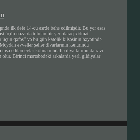
an
a ilk dəfə 14-cü əsrdə bəhs edilmişdir. Bu yer əsas
əsi üçün nəzərdə tutulan bir yer olaraq xidmət
 üçün qəfəs” və bu gün katolik kilsəsinin həyətində
eydan əvvəllər şəhər divarlarının kənarında
 inşa edilən evlər köhnə müdafiə divarlarının dairəvi
olur. Birinci mərtəbədəki arkalarda yerli gildiyalar