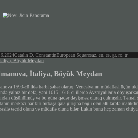
Author
Categories
Tags
26.2024
Catalin D. Constantin
European Squares
az
,
en
,
es
,
gr
,
ro
,
tr
lmanova, İtaliya, Böyük Meydan
anova 1593-cü ildə hərbi şəhər olaraq, Venesiyanın müdafiəsi üçün uldu
ində yalnız bir dəfə, yəni 1615-1618-ci illərdə Avstriyalılarla döyüşərk
findən düşünülmüş və bu günə qədər dəyişməz olaraq qalmışdır. Təməl q
nın mərkəzi hər biri birbaşa qala girişinə bağlı olan altı tərəfə malikdir
məsilə təcrid oluna və müdafiə oluna bilər. Lakin buna heç zaman ehti