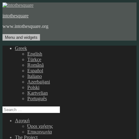
Skip
to
intothesquare
content
www.intothesquare.org
Menu and widgets
Greek
English
Türkçe
Română
Español
Italiano
Azerbaijani
Polski
Kartvelian
Português
Search
for:
Αρχική
Όροι χρήσης
Επικοινωνία
The Project