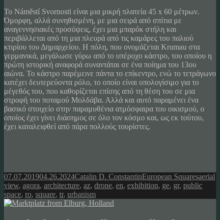
Το Náměstí Svornosti είναι μια μικρή πλατεία 45 x 60 μέτρων.
Όμορφη, αλλά συνηθισμένη, με μια σειρά από σπίτια με
αναγεννησιακές προσόψεις, έχει μια μπαρόκ στήλη και
περιβάλλεται από τη μια πλευρά από τις καμάρες του παλιού
κτιρίου του Δημαρχείου. Η πόλη, που ονομάζεται Krumau στα
γερμανικά, μεγάλωσε γύρω από το υπέροχο κάστρο, του οποίου η
πρώτη ιστορική αναφορά συναντάται σε ένα ποίημα του 13ου
αιώνα. Το κάστρο παρέμεινε πάντα το επίκεντρο, ενώ το τετράγωνο
κατέχει δευτερεύοντα ρόλο, το οποίο είναι υπολογίσιμο για το
μέγεθός του, που καθορίζεται επίσης από τη θέση του σε μια
στροφή του ποταμού Μολδάβα. Αλλά και αυτό παραμένει ένα
βασικό στοιχείο στην παραμυθένια ατμόσφαιρα του οικισμού, ο
οποίος έχει γίνει διάσημος σε όλο τον κόσμο και, ως εκ τούτου,
έχει καταλειφθεί από πάρα πολλούς τουρίστες.
Posted
Author
Categories
Tags
07.07.2019
04.26.2024
Catalin D. Constantin
European Squares
aerial
on
view
,
agora
,
architecture
,
az
,
drone
,
en
,
exhibition
,
ge
,
gr
,
public
space
,
ro
,
square
,
tr
,
urbanism