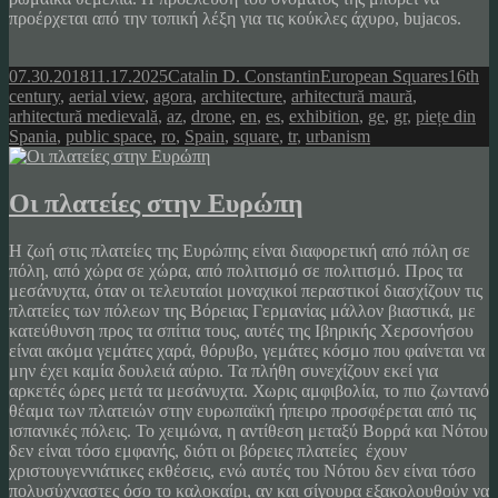
προέρχεται από την τοπική λέξη για τις κούκλες άχυρο, bujacos.
Posted
Author
Categories
Tags
07.30.2018
11.17.2025
Catalin D. Constantin
European Squares
16th
on
century
,
aerial view
,
agora
,
architecture
,
arhitectură maură
,
arhitectură medievală
,
az
,
drone
,
en
,
es
,
exhibition
,
ge
,
gr
,
piețe din
Spania
,
public space
,
ro
,
Spain
,
square
,
tr
,
urbanism
Οι πλατείες στην Ευρώπη
Η ζωή στις πλατείες της Ευρώπης είναι διαφορετική από πόλη σε
πόλη, από χώρα σε χώρα, από πολιτισμό σε πολιτισμό. Προς τα
μεσάνυχτα, όταν οι τελευταίοι μοναχικοί περαστικοί διασχίζουν τις
πλατείες των πόλεων της Βόρειας Γερμανίας μάλλον βιαστικά, με
κατεύθυνση προς τα σπίτια τους, αυτές της Ιβηρικής Χερσονήσου
είναι ακόμα γεμάτες χαρά, θόρυβο, γεμάτες κόσμο που φαίνεται να
μην έχει καμία δουλειά αύριο. Τα πλήθη συνεχίζουν εκεί για
αρκετές ώρες μετά τα μεσάνυχτα. Χωρις αμφιβολία, το πιο ζωντανό
θέαμα των πλατειών στην ευρωπαϊκή ήπειρο προσφέρεται από τις
ισπανικές πόλεις. Το χειμώνα, η αντίθεση μεταξύ Βορρά και Νότου
δεν είναι τόσο εμφανής, διότι οι βόρειες πλατείες έχουν
χριστουγεννιάτικες εκθέσεις, ενώ αυτές του Νότου δεν είναι τόσο
πολυσύχναστες όσο το καλοκαίρι, αν και σίγουρα εξακολουθούν να