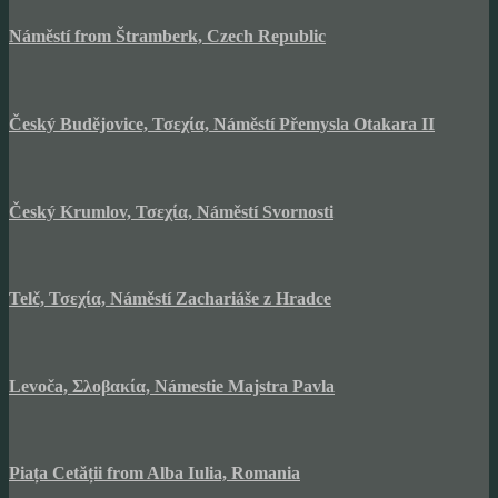
Náměstí from Štramberk, Czech Republic
Český Budějovice, Τσεχία, Náměstí Přemysla Otakara II
Český Krumlov, Τσεχία, Náměstí Svornosti
Telč, Τσεχία, Náměstí Zachariáše z Hradce
Levoča, Σλοβακία, Námestie Majstra Pavla
Piața Cetății from Alba Iulia, Romania