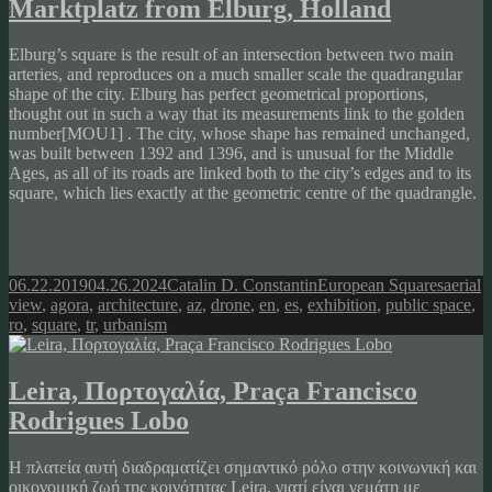
Marktplatz from Elburg, Holland
Elburg’s square is the result of an intersection between two main
arteries, and reproduces on a much smaller scale the quadrangular
shape of the city. Elburg has perfect geometrical proportions,
thought out in such a way that its measurements link to the
golden
number[MOU1]
. The city, whose shape has remained unchanged,
was built between 1392 and 1396, and is unusual for the Middle
Ages, as all of its roads are linked both to the city’s edges and to its
square, which lies exactly at the geometric centre of the quadrangle.
Posted
Author
Categories
Tags
06.22.2019
04.26.2024
Catalin D. Constantin
European Squares
aerial
on
view
,
agora
,
architecture
,
az
,
drone
,
en
,
es
,
exhibition
,
public space
,
ro
,
square
,
tr
,
urbanism
Leira, Πορτογαλία, Praça Francisco
Rodrigues Lobo
Η πλατεία αυτή διαδραματίζει σημαντικό ρόλο στην κοινωνική και
οικονομική ζωή της κοινότητας Leira, γιατί είναι γεμάτη με