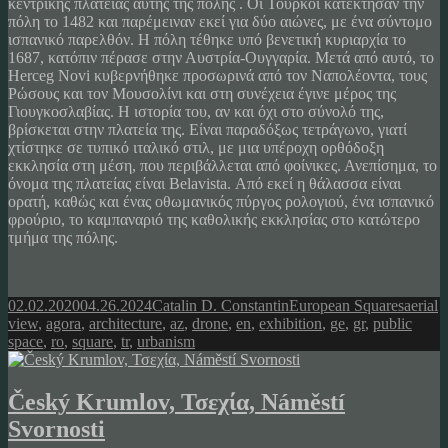
κεντρικής πλατείας αυτής της πόλης . Οι Τούρκοι κατέκτησαν την
πόλη το 1482 και παρέμειναν εκεί για δύο αιώνες, με ένα σύντομο
ισπανικό παρελθόν. Η πόλη τέθηκε υπό βενετική κυριαρχία το
1687, κατόπιν πέρασε στην Αυστρία-Ουγγαρία. Μετά από αυτό, το
Herceg Novi κυβερνήθηκε προσωρινά από τον Ναπολέοντα, τους
Ρώσους και τον Μουσολίνι και στη συνέχεια έγινε μέρος της
Γιουγκοσλαβίας. Η ιστορία του, αν και όχι στο σύνολό της,
βρίσκεται στην πλατεία της. Είναι παραδόξως τετράγωνο, γιατί
χτίστηκε σε τυπικό ιταλικό στιλ, με μια υπέροχη ορθόδοξη
εκκλησία στη μέση, που περιβάλλεται από φοίνικες. Ανεπίσημα, το
όνομα της πλατείας είναι Belavista. Από εκεί η θάλασσα είναι
ορατή, καθώς και ένας οθωμανικός πύργος ρολογιού, ένα ισπανικό
φρούριο, το καμπαναριό της καθολικής εκκλησίας στο κατώτερο
τμήμα της πόλης.
Posted
Author
Categories
Tags
02.02.2020
04.26.2024
Catalin D. Constantin
European Squares
aerial
on
view
,
agora
,
architecture
,
az
,
drone
,
en
,
exhibition
,
ge
,
gr
,
public
space
,
ro
,
square
,
tr
,
urbanism
Český Krumlov, Τσεχία, Náměstí
Svornosti