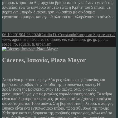
μπαρόκ κτίριο του Δημαρχείου βρίσκεται στην απέναντι γωνιά της
πλατείας, ενώ το κεντρικό σημείο είναι η Κρήνη του Samson, με
περίτεχνη μπαρόκ διακόσμηση. 48 σπίτια με οικόσημα,
εργοστάσιο μπύρας και αγορά αλατιού συμπληρώνουν το σύνολο.
Posted
Author
Categories
Tags
06.19.2019
04.26.2024
Catalin D. Constantin
European Squares
aerial
on
view
,
agora
,
architecture
,
az
,
drone
,
en
,
exhibition
,
ge
,
gr
,
public
space
,
ro
,
square
,
tr
,
urbanism
Cáceres, Ισπανία, Plaza Mayor
Αυτή είναι μια από τις μεγαλύτερες πλατείες της Ισπανίας και
βρίσκεται ακριβώς στην είσοδο της μεσαιωνικής πόλης. Η
προέλευσή της βρίσκεται στον 11ο αιώνα, όταν ο χώρος
χρησιμοποιήθηκε για τις μεγάλες παραδοσιακές εορτές. Τα κτίρια
είναι από διαφορετικές εποχές, με όλα αυτά να έχουν μια ισόγεια
κιονοστοιχία του 16ου αιώνα. Στη βορειοδυτική πλευρά, ο πύργος
Bujaco είναι ένα εντυπωσιακό κτίριο, τώρα σύμβολο της πόλης.
Χτίστηκε κατά τη διάρκεια της αραβικής κυριαρχίας, πάνω από τα
ρωμαϊκά θεμέλια. Η προέλευση του ονόματός της μπορεί να