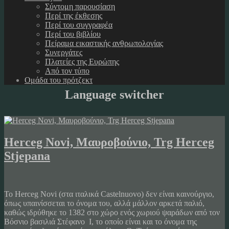
Σύντομη παρουσίαση
Περί της έκθεσης
Περί του συγγραφέα
Περί του βιβλίου
Πείραμα εικαστικής ανθρωπολογίας
Συνεργάτες
Πλατείες της Ευρώπης
Από τον τύπο
Ομάδα του πρότζεκτ
Language switcher
Herceg Novi, Μαυροβούνιο, Trg Herceg
Stjepana
Το Herceg Novi (στα ιταλικά Castelnuovo) δεν είναι καινούργιο,
όπως υπαινίσσεται το όνομα του, αλλά μάλλον αρκετά παλιό,
καθώς ιδρύθηκε το 1382 στο χώρο ενός χωριού ψαράδων από τον
Βόσνιο βασιλιά Στέφανο I, το οποίο είναι και το όνομα της