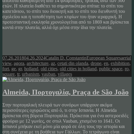
απόλυτα καθορισμένη από 14 φλαμουριές ηλικίας άνω των 300
ετών. Η πλατεία διαθέτει τα σημαντικότερα σπίτια: το σπίτι του
καπετάνιου, το σπίτι του διοικητή και το σπίτι του διευθυντή του
σχολείου και η τοποθέτηση των κτιρίων του ήταν ιεραρχική. Η
προτεσταντική εκκλησία χρονολογείται από το 1869 και βρίσκεται
κοντά στην πλατεία, αλλά όχι μέσα στην ίδια την πλατεία.
Posted
Author
Categories
Tags
07.26.2018
04.26.2024
Catalin D. Constantin
European Squares
aerial
on
view
,
agora
,
architecture
,
az
,
cetati din olanda
,
drone
,
en
,
exhibition
,
fort
,
ge
,
gr
,
holland
,
old cities
,
old cities in holland
,
public space
,
ro
,
square
,
tr
,
urbanism
,
vauban
,
villages
Almeida, Πορτογαλία, Praça de São João
Στην πορτογαλική πλευρά των συνόρων υπάρχουν ακόμα
περισσότερες οχυρώσεις από ό, τι στην Ισπανία. Η Almeida
βρίσκεται στη βόρεια Πορτογαλία. Πρόκειται για ένα αστεροειδές
φρούριο με 12 γωνίες, σε στυλ Vauban, χτισμένο το 1641. Οι
Ισπανοί μπήκαν εκεί μόνο μία φορά σε όλη τους την ιστορία και
στη συνέχεια με τη βοήθεια των Γάλλων. Το τετράγωνο είναι