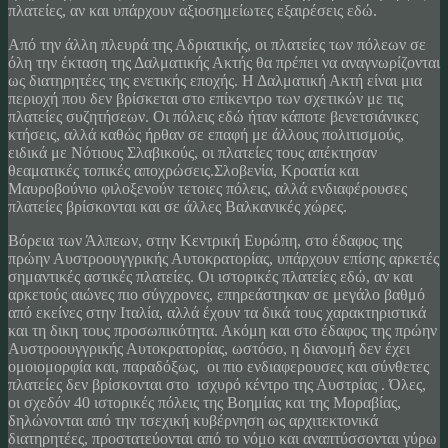
πλατείες, αν και υπάρχουν αξιοσημείωτες εξαιρέσεις εδώ.
Από την άλλη πλευρά της Αδριατικής, οι πλατείες των πόλεων σε
όλη την έκταση της Δαλματικής Ακτής θα πρέπει να αναγνωρίζονται
ως διατηρητέες της ενετικής εποχής. Η Δαλματική Ακτή είναι μια
περιοχή που δεν βρίσκεται στο επίκεντρο των σχετικών με τις
πλατείες συζητήσεων. Οι πόλεις εδώ ήταν κάποτε βενετσιάνικες
κτήσεις, αλλά καθώς ήρθαν σε επαφή με άλλους πολιτισμούς,
ειδικά με Νότιους Σλαβικούς, οι πλατείες τους απέκτησαν
θεαματικές τοπικές αποχρώσεις.Σλοβενία, Κροατία και
Μαυροβούνιο φιλοξενούν τετοιες πόλεις, αλλά ενδιαφέρουσες
πλατείες βρίσκονται και σε άλλες Βαλκανικές χώρες.
Βόρεια των Άλπεων, στην Κεντρική Ευρώπη, στο έδαφος της
πρώην Αυστροουγγρικής Αυτοκρατορίας, υπάρχουν επίσης αρκετές
σημαντικές αστικές πλατείες. Οι ιστορικές πλατείες εδώ, αν και
αρκετούς αιώνες πιο σύγχρονες, επηρεάστηκαν σε μεγάλο βαθμό
από εκείνες στην Ιταλία, αλλά έχουν τα δικά τους χαρακτηριστικά
και τη δικη τους προσωπικότητα. Ακόμη και στο έδαφος της πρώην
Αυστροουγγρικής Αυτοκρατορίας, ωστόσο, η διανομή δεν έχει
ομοιομορφία και, παραδόξως, οι πιο ενδιαφερουσες και σύνθετες
πλατείες δεν βρίσκονται στο ισχυρό κέντρο της Αυστρίας . Όλες,
οι σχεδόν 40 ιστορικές πόλεις της Βοημίας και της Μοραβίας,
δηλώνονται από την τσεχική κυβέρνηση ως αρχιτεκτονικά
διατηρητέες, προστατεύονται από το νόμο και αναπτύσσονται γύρω