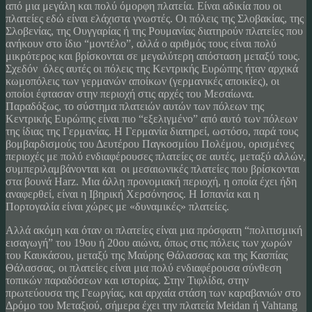
από μια μεγάλη και πολύ όμορφη πλατεία. Είναι αδικία που οι
πλατείες εδώ είναι ελάχιστα γνωστές. Οι πόλεις της Σλοβακίας, της
Σλοβενίας, της Ουγγαρίας ή της Ρουμανίας διατηρούν πλατείες που
ανήκουν στο ίδιο “μοντέλο”, αλλά ο αριθμός τους είναι πολύ
μικρότερος και βρίσκονται σε μεγαλύτερη απόσταση μεταξύ τους.
Σχεδόν όλες αυτές οι πόλεις της Κεντρικής Ευρώπης ήταν αρχικά
κωμοπόλεις των γερμανών αποίκων (γερμανικές αποικίες), οι
οποίοι έφτασαν στην περιοχή στις αρχές του Μεσαίωνα.
Παραδόξως, το σύστημα πλατειών αυτών των πόλεων της
Κεντρικής Ευρώπης είναι πιο “εξελιγμένο” από αυτό των πόλεων
της ίδιας της Γερμανίας. Η Γερμανία διατηρεί, ωστόσο, παρά τους
βομβαρδισμούς του Δευτέρου Παγκοσμίου Πολέμου, ορισμένες
περιοχές με πολύ ενδιαφέρουσες πλατείες σε αυτές, μεταξύ αλλών,
συμπεριλαμβάνονται και οι μεσαιωνικές πλατείες που βρίσκονται
στα βουνά Harz. Μια άλλη προνομιακή περιοχή, η οποία έχει ήδη
αναφερθεί, είναι η Ιβηρική Χερσόνησος. Η Ισπανία και η
Πορτογαλία είναι χώρες με «δυναμικές» πλατείες.
Αλλά ακόμη και όταν οι πλατείες είναι μια πρόσφατη “πολιτισμική
εισαγωγή” του 19ου ή 20ου αιώνα, όπως στις πόλεις των χωρών
του Καυκάσου, μεταξύ της Μαύρης Θάλασσας και της Κασπίας
Θάλασσας, οι πλατείες είναι μια πολύ ενδιαφέρουσα σύνθεση
τοπικών παραδόσεων και ιστορίας. Στην Τιφλίδα, στην
πρωτεύουσα της Γεωργίας, και αρχαία στάση των καραβανιών στο
Δρόμο του Μεταξιού, σήμερα έχει την πλατεία Meidan ή Vahtang