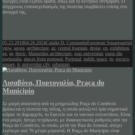
πλευρές είναι εξίσου ορατά, όπως και το κεντρικό σιντριβάνι. Ο
σύγχρονος επανασχεδιασμός της πλατείας συμβάλλει επίσης στο
άνοιγμά της.
Posted
Author
Categories
Tags
05.23.2018
04.26.2024
Catalin D. Constantin
European Squares
aerial
on
view
,
agora
,
architecture
,
az
,
central fountain
,
drone
,
en
,
exhibition
,
ge
,
gr
,
iberic
,
Manueline architecture
,
oras universitar
,
orase din
portugalia
,
places from portugal
,
Portugal
,
public space
,
ro
,
rococo
,
square
,
tr
,
universitar city
,
urbanism
Λισαβόνα, Πορτογαλία, Praça do
Municipio
Σε μικρή απόσταση από τη μνημειώδης Praça do Comércio
βρίσκεται η πλατεία της πόλης, η οποία φιλοξενεί τρία σημαντικά
κτίρια: το Δημαρχείο, το Εφετείο και το ναυτικό οπλοστάσιο. Είναι
ένα μικρό, ήσυχο τετράγωνο, με διαφορετικούς ρυθμούς από την
Praça do Comércio, το οποίο, μετά την Rua do Arsenal, απέχει
λιγότερο από 70 μέτρα μπροστά. Η Praça do Municipio είναι