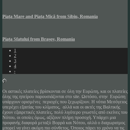
Piața Mare and Piața Mică from Sibiu, Romania
Piața Sfatului from Brașov, Romania
1
2
3
4
›
Οι αστικές πλατείες βρίσκονται σε όλη την Ευρώπη, και οι πλατείες
όλης της ηπείρου παρουσιάζονται στο site. Ωστόσο, στην Ευρώπη
υπάρχουν ορισμένες περιοχές που ξεχωρίζουν. Η νότια Μεσόγειος
υπερέχει εξαιτίας του κλίματος, αλλά και οι ακτές της Βαλτικής
έχουν εξαιρετικές πλατείες, πολύ λιγότερο γνωστές από εκείνες του
Νότου, οι οποίες όμως, αξίζουν πλήρη προσοχή. Υπάρχει μια
προφανής διαφορά μεταξύ Βορρά και Νότου, αλλά ο διαχωρισμος
μπορεί να γίνει ακόμη πιο σύνθετος. Όποιος πάρει το χρόνο να τις