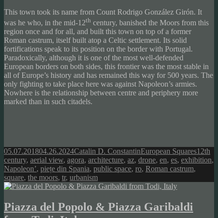
This town took its name from Count Rodrigo González Girón. It
th
was he who, in the mid-12
century, banished the Moors from this
region once and for all, and built this town on top of a former
Roman castrum, itself built atop a Celtic settlement. Its solid
fortifications speak to its position on the border with Portugal.
Paradoxically, although it is one of the most well-defended
European borders on both sides, this frontier was the most stable in
all of Europe’s history and has remained this way for 500 years. The
only fighting to take place here was against Napoleon’s armies.
Nowhere is the relationship between centre and periphery more
marked than in such citadels.
Posted
Author
Categories
Tags
05.07.2018
04.26.2024
Catalin D. Constantin
European Squares
12th
on
century
,
aerial view
,
agora
,
architecture
,
az
,
drone
,
en
,
es
,
exhibition
,
Napoleon’
,
piețe din Spania
,
public space
,
ro
,
Roman castrum
,
square
,
the moors
,
tr
,
urbanism
Piazza del Popolo & Piazza Garibaldi