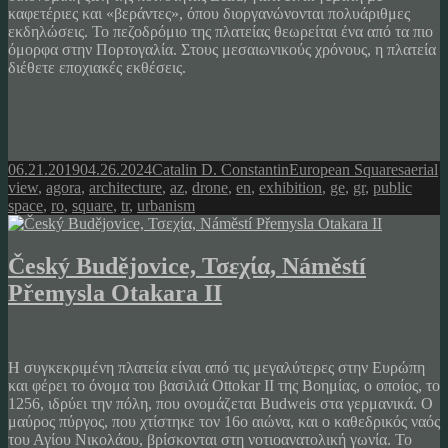
καφετέριες και «βεράντες», όπου διοργανώνονται πολυάριθμες
εκδηλώσεις. Το πεζοδρόμιο της πλατείας θεωρείται ένα από τα πιο
όμορφα στην Πορτογαλία. Στους μεσαιωνικούς χρόνους, η πλατεία
διέθετε εποχιακές εκθέσεις.
Posted
Author
Categories
Tags
06.21.2019
04.26.2024
Catalin D. Constantin
European Squares
aerial
on
view
,
agora
,
architecture
,
az
,
drone
,
en
,
exhibition
,
ge
,
gr
,
public
space
,
ro
,
square
,
tr
,
urbanism
Český Budějovice, Τσεχία, Náměstí
Přemysla Otakara II
Η συγκεκριμένη πλατεία είναι από τις μεγαλύτερες στην Ευρώπη
και φέρει το όνομα του βασιλιά Ottokar II της Βοημίας, ο οποίος, το
1256, ιδρύει την πόλη, που ονομάζεται Budweis στα γερμανικά. Ο
μαύρος πύργος, που χτίστηκε τον 16ο αιώνα, και ο καθεδρικός ναός
του Αγίου Νικολάου, βρίσκονται στη νοτιοανατολική γωνία. Το