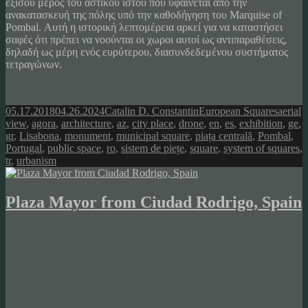
εξίσου μέρος του αστικού ιστού που υφαίνεται από την
ανακατασκευή της πόλης υπό την καθοδήγηση του Marquise of
Pombal. Αυτή η ιστορική λεπτομέρεια αρκεί για να καταστήσει
σαφές ότι πρέπει να νοούνται οι χωροι αυτοί ως αντιπαραθέσεις,
δηλαδή ως μέρη ενός ευρύτερου, διασυνδεδεμένου συστήματος
τετραγώνων.
Posted
Author
Categories
Tags
05.17.2018
04.26.2024
Catalin D. Constantin
European Squares
aerial
on
view
,
agora
,
architecture
,
az
,
city place
,
drone
,
en
,
es
,
exhibition
,
ge
,
gr
,
Lisabona
,
monument
,
municipal square
,
piața centrală
,
Pombal
,
Portugal
,
public space
,
ro
,
sistem de piețe
,
square
,
system of squares
,
tr
,
urbanism
Plaza Mayor from Ciudad Rodrigo, Spain