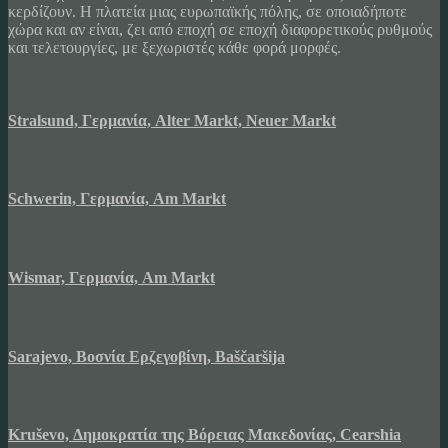
κερδίζουν. Η πλατεία μιας ευρωπαϊκής πόλης, σε οποιαδήποτε
χώρα και αν είναι, ζει από εποχή σε εποχή διαφορετικούς ρυθμούς
και τελετουργίες, με ξεχωριστές κάθε φορά μορφές.
Stralsund, Γερμανία, Alter Markt, Neuer Markt
Schwerin, Γερμανία, Am Markt
Wismar, Γερμανία, Am Markt
Sarajevo, Βοσνία Ερζεγοβίνη, Baščaršija
Kruševo, Δημοκρατία της Βόρειας Μακεδονίας, Cearshia