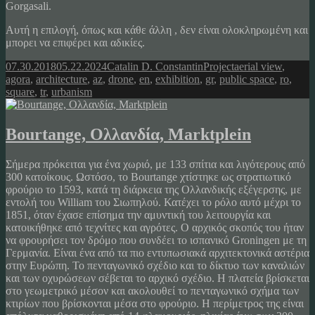
Gorgasali.
Αυτή η επιλογή, όπως και κάθε άλλη , δεν είναι ολοκληρωμένη και
μπορει να επιφέρει και αδικίες.
Posted
Author
Categories
Tags
07.30.2018
05.22.2024
Catalin D. Constantin
Project
aerial view
,
on
agora
,
architecture
,
az
,
drone
,
en
,
exhibition
,
gr
,
public space
,
ro
,
square
,
tr
,
urbanism
Bourtange, Ολλανδία, Marktplein
Σήμερα πρόκειται για ένα χωριό, με 133 σπίτια και λιγότερους από
300 κατοίκους. Ωστόσο, το Bourtange χτίστηκε ως στρατιωτικό
φρούριο το 1593, κατά τη διάρκεια της Ολλανδικής εξέγερσης, με
εντολή του William του Σιωπηλού. Κατέχει το ρόλο αυτό μέχρι το
1851, όταν έχασε επίσημα την αμυντική του λειτουργία και
κατοικήθηκε από τεχνίτες και αγρότες. Ο αρχικός σκοπός του ήταν
να φρουρήσει τον δρόμο που συνδέει το ισπανικό Groningen με τη
Γερμανία. Είναι ένα από τα πιο εντυπωσιακά αρχιτεκτονικά αστέρια
στην Ευρώπη. Το πενταγωνικό σχέδιο και το δίκτυο των καναλιών
και των οχυρώσεων σέβεται το αρχικό σχέδιο. Η πλατεία βρίσκεται
στο γεωμετρικό μέσον και ακολουθεί το πενταγωνικό σχήμα των
κτιρίων που βρίσκονται μέσα στο φρούριο. Η περίμετρος της είναι