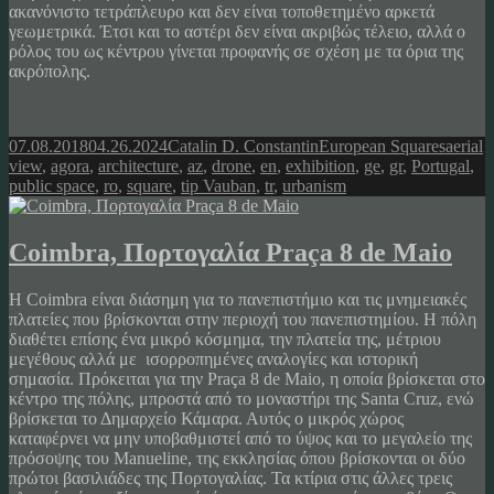
ακανόνιστο τετράπλευρο και δεν είναι τοποθετημένο αρκετά
γεωμετρικά. Έτσι και το αστέρι δεν είναι ακριβώς τέλειο, αλλά ο
ρόλος του ως κέντρου γίνεται προφανής σε σχέση με τα όρια της
ακρόπολης.
Posted
Author
Categories
Tags
07.08.2018
04.26.2024
Catalin D. Constantin
European Squares
aerial
on
view
,
agora
,
architecture
,
az
,
drone
,
en
,
exhibition
,
ge
,
gr
,
Portugal
,
public space
,
ro
,
square
,
tip Vauban
,
tr
,
urbanism
Coimbra, Πορτογαλία Praça 8 de Maio
Η Coimbra είναι διάσημη για το πανεπιστήμιο και τις μνημειακές
πλατείες που βρίσκονται στην περιοχή του πανεπιστημίου. Η πόλη
διαθέτει επίσης ένα μικρό κόσμημα, την πλατεία της, μέτριου
μεγέθους αλλά με ισορροπημένες αναλογίες και ιστορική
σημασία. Πρόκειται για την Praça 8 de Maio, η οποία βρίσκεται στο
κέντρο της πόλης, μπροστά από το μοναστήρι της Santa Cruz, ενώ
βρίσκεται το Δημαρχείο Κάμαρα. Αυτός ο μικρός χώρος
καταφέρνει να μην υποβαθμιστεί από το ύψος και το μεγαλείο της
πρόσοψης του Manueline, της εκκλησίας όπου βρίσκονται οι δύο
πρώτοι βασιλιάδες της Πορτογαλίας. Τα κτίρια στις άλλες τρεις