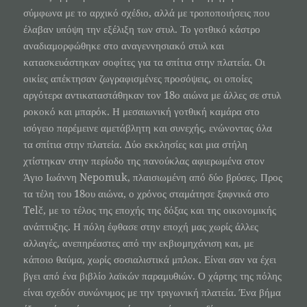
σύμφωνα με το αρχικό σχέδιο, αλλά με τροποποιήσεις που
έλαβαν υπόψη την εξέλιξη των στυλ. Το γοτθικό κάστρο
αναδιαμορφώθηκε στο αναγεννησιακό στυλ και
κατασκευάστηκαν σοφίτες για τα σπίτια στην πλατεία. Οι
οικίες απέκτησαν ζωγραφισμένες προσόψεις, οι οποίες
αργότερα αντικαταστάθηκαν τον 18ο αιώνα με άλλες σε στυλ
ροκοκό και μπαρόκ. Η μεσαιωνική γοτθική καμάρα στο
ισόγειο παρέμεινε αμετάβλητη και συνεχής, ενώνοντας όλα
τα σπίτια στην πλατεία. Δύο εκκλησίες και μια στήλη
χτίστηκαν στην περίοδο της πανούκλας αφιερωμένα στον
Άγιο Ιωάννη Nepomuk, πλαισιωμένη από δύο βρύσες. Προς
τα τέλη του 18ου αιώνα, ο χρόνος σταμάτησε ξαφνικά στο
Telč, με το τέλος της εποχής της δόξας και της οικονομικής
ανάπτυξης. Η πόλη έφθασε στην εποχή μας χωρίς άλλες
αλλαγές, ανεπηρέαστες από την εκβιομηχάνιση και, με
κάποιο θαύμα, χωρίς σοσιαλιστικά μπλοκ. Είναι σαν να έχει
βγει από ένα βιβλίο λαϊκών παραμυθιών. Ο χάρτης της πόλης
είναι σχεδόν συνώνυμος με την τριγωνική πλατεία. Ένα βήμα