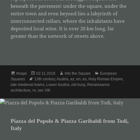
beneath the pavement: under the square, under the
entire town and even beyond lies a labyrinth of
interconnected cellars, where the inhabitants have
deposited local wine. It is over 20 km long, far
greater than the network of streets above.
Format
Posted
Author
Categories
Image
02.11.2018
Into the Square
European
Tags
on
Squares
13th century
,
Austria
,
az
,
en
,
es
,
Holy Roman Empire
,
late medieval towns
,
Lower Austria
,
old burg
,
Renaissance
architecture
,
ro
,
sec XIII
Piazza del Popolo & Piazza Garibaldi from Todi,
Italy