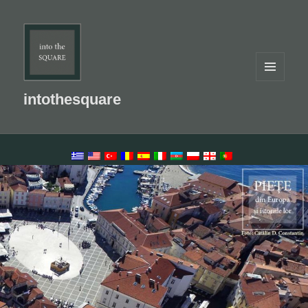
MENU
AND
intothesquare
WIDGETS
LANGUAGE SWITCHER