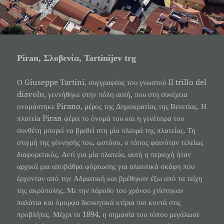
Piran, Σλοβενία, Tartinijev trg
Ο
Giuseppe
Tartini
, συγγραφέας του γνωστού
Il
trillo
del
diavolo
, γεννήθηκε στην πόλη αυτή, που στη συνέχεια
ονομάστηκε
Pirano
, μέρος της Δημοκρατίας της Βενετίας. Η
πλατεία
Piran
φέρει το όνομά του και η γενέτειρα του
συνθέτη μπορεί να βρεθεί στη μία πλευρά της πλατείας. Τη
στιγμή της γέννησής του, ωστόσο, ο τόπος φαινόταν τελείως
διαφορετικός. Αντί για μία πλατεία, αυτή η περιοχή ήταν
αρχικά μια αποβάθρα φόρτωσης για αλιευτικά σκάφη που
έρχονταν από την Αδριατική και βρέθηκαν έξω από τα τείχη
της ακρόπολης. Με την πάροδο του χρόνου χτίστηκαν
παλάτια και όμορφα διοικητικά κτίρια πιο κοντά στις
προβλήτες. Μέχρι το 1894, η σημασία του τόπου μεγάλωσε