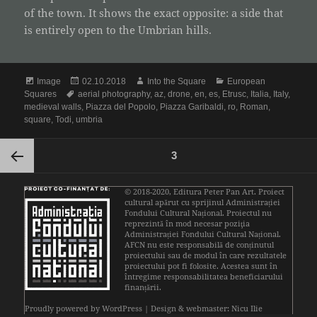
of the town. It shows the exact opposite: a side that
is entirely open to the Umbrian hills.
Format
Posted
Author
Categories
Image
02.10.2018
Into the Square
European
Tags
on
Squares
aerial photography
,
az
,
drone
,
en
,
es
,
Etrusc
,
Italia
,
Italy
,
medieval walls
,
Piazza del Popolo
,
Piazza Garibaldi
,
ro
,
Roman
,
square
,
Todi
,
umbria
Posts
PAGE
3
pagination
Previous
© 2018-2020,
Editura Peter Pan Art
. Proiect
cultural apărut cu sprijinul
Administrației
Fondului Cultural Național
. Proiectul nu
page
reprezintă în mod necesar poziţia
Administrației Fondului Cultural Național.
AFCN nu este responsabilă de conținutul
proiectului sau de modul în care rezultatele
proiectului pot fi folosite. Acestea sunt în
întregime responsabilitatea beneficiarului
finanțării.
Proudly powered by WordPress
| Design & webmaster: Nicu Ilie