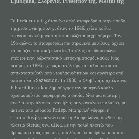
Ljubljana, Σλοβενία, Prešernov trg, Mestni trg
Το Prešernov trg ήταν ένα απλό σταυροδρόμι στην είσοδο
της μεσαιωνικής πόλης, όταν, το 1646, χτίστηκε ένα
φραγκισκανικό μοναστήρι που σώζεται μέχρι σήμερα. Τον
19ο αιώνα, το σταυροδρόμι πια στρωμένο με λίθους, άρχισε
να μοιάζει με αστική πλατεία. Το τέλος του ίδιου αιώνα
επέφερε έναν ριζοσπαστικό μετασχηματισμό, καθώς ένας
σεισμός το 1895 είχε ως αποτέλεσμα τα παλιά σπίτια να
αντικατασταθούν από νεοκλασικά κτίρια και αργότερα από
σπίτια τύπου Sezession. Το 1980, ο Σλοβένος αρχιτέκτονας
Edvard Ravnikar δημιούργησε τον σημερινό κύκλο
σχεδιασμού του πεζοδρομίου, ο οποίος δίνει μια ιδιαίτερη
πινελιά στην πλατεία: έναν ήλιο, σε γρανιτένιο υπόβαθρο, με
ακτίνες από μάρμαρο Prilep. Μια τριπλή γέφυρα, η
Tromostovje, απέναντι από τη Λιουμπλιάνα, συνδέει την
πλατεία Stritarjeva ulica, με την παλιά πλατεία που
βρίσκεται στους πρόποδες του λόφου όπου βρίσκεται και το