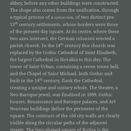
abbey, before any other buildings were constructed.
The shape also comes from the unification, through
a typical process of a
, of two distinct pre-
synoecism
th
13
century settlements, whose borders were those
of the present-day square. At its centre, where these
two axes intersect, the German colonists erected a
th
parish church. In the 14
century this church was
replaced by the Gothic Cathedral of Saint Elisabeth,
the largest Cathedral in Slovakia to this day. The
tower of Saint Urban, containing a seven tonne bell,
and the Chapel of Saint Michael, both Gothic and
th
built in the 14
century, flank the Cathedral,
creating a unique and unitary whole. The theatre, a
Neo-Baroque jewel, was finalised in 1899. Gothic
houses, Renaissance and Baroque palaces, and Art
Nouveau buildings define the perimeter of the
square. The contours of the old city walls are clearly
visible along the circular paths of the adjacent
streets. The lens-shaped square of Košice is the