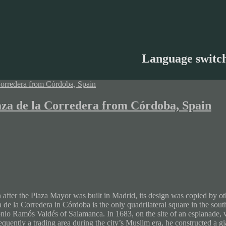
Language switc
aza de la Corredera from Córdoba, Spain
after the Plaza Mayor was built in Madrid, its design was copied by oth
 de la Corredera in Córdoba is the only quadrilateral square in the sou
nio Ramós Valdés of Salamanca. In 1683, on the site of an esplanade, 
quently a trading area during the city’s Muslim era, he constructed a gia