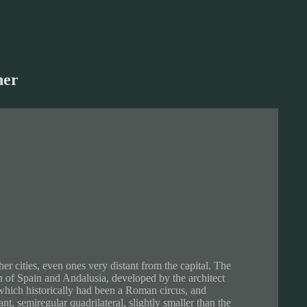
her
er cities, even ones very distant from the capital. The
th of Spain and Andalusia, developed by the architect
which historically had been a Roman circus, and
nt, semiregular quadrilateral, slightly smaller than the