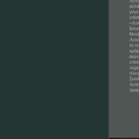
Αυτή
αλλά
γνωσ
επίσ
«Αυγ
Ισλα
Θεοδ
Ασου
το ν
κράμ
αιών
επίσ
τώρα
πλευ
Σουλ
Αυτο
πραγ