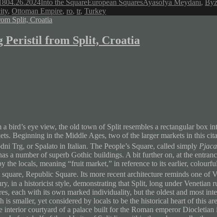
Author
Categories
Tags
18
04.26.2024
Into the Square
European Squares
Ayasofya Meydanı
,
Byz
ity
,
Ottoman Empire
,
ro
,
tr
,
Turkey
 Peristil from Split, Croatia
 a bird’s eye view, the old town of Split resembles a rectangular box i
ts. Beginning in the Middle Ages, two of the larger markets in this citad
dni Trg, or Spalato in Italian. The People’s Square, called simply
Pjaca
as a number of superb Gothic buildings. A bit further on, at the entrance
y the locals, meaning “fruit market,” in reference to its earlier, colourful
t square, Republic Square. Its more recent architecture reminds one of V
ry, in a historicist
style, demonstrating that Split, long under Venetian rul
es, each with its own marked individuality, but the oldest and most intere
 is smaller, yet considered by locals to be the historical heart of this are
he interior courtyard of a palace built for the Roman emperor Diocletia