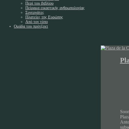
Περί του βιβλίου
Πείραμα εικαστικής ανθρωπολογίας
Συνεργάτες
Πλατείες της Ευρώπης
Από τον τύπο
Ομάδα του πρότζεκτ
Pl
Soon 
Plaza
Anto
subse