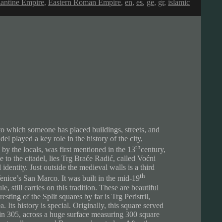
antine Empire
,
Eastern Roman Empire
,
en
,
es
,
ge
,
gr
,
islamic
nto which someone has placed buildings, streets, and
el played a key role in the history of the city,
th
by the locals, was first mentioned in the 13
century,
 to the citadel, lies Trg
Braće Radić, called Voćni
 identity. Just outside the medieval walls is a third
th
enice’s San Marco. It was built in the mid-19
e, still carries on this tradition. These are beautiful
sting of the Split squares by far is Trg Peristril,
a. Its history is special. Originally, this square served
n in 305, across a huge surface measuring 300 square