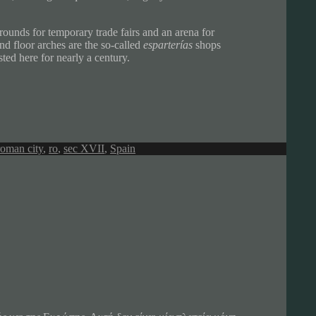
grounds for temporary trade fairs and an arena for
nd floor arches are the so-called
esparterías
shops
sted here for nearly a century.
roman city
,
ro
,
sec XVII
,
Spain