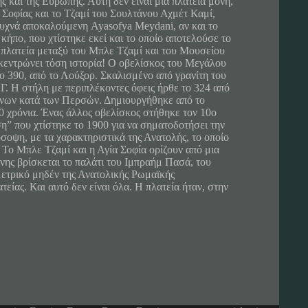
 και της Ευρώπης. Αυτή δεν είναι μία πλατεία μόνη,
 Σοφίας και το Τζαμί του Σουλτάνου Αχμέτ Καμί,
συχνά αποκαλούμενη Ayasofya Meydani, αν και το
κήπο, που χτίστηκε εκεί και το οποίο αποτελούσε το
πλατεία μεταξύ του Μπλε Τζαμί και του Μουσείου
γκεντρώνει τόση ιστορία! Ο οβελίσκος του Μεγάλου
το 390, από το Λούξορ. Σκαλισμένο από γρανίτη του
Γ. Η στήλη με περιπλέκοντες όφεις ήρθε το 324 από
λήνων κατά των Περσών. Δημιουργήθηκε από το
 χρόνια. Ένας άλλος οβελίσκος στήθηκε τον 10ο
η” που χτίστηκε το 1900 για να σηματοδοτήσει την
όσοψη, με τα χαρακτηριστικά της Ανατολής, το οποίο
Το Μπλε Τζαμί και η Αγία Σοφία ορίζουν από μια
νης βρίσκεται το παλάτι του Ιμπραήμ Πασά, του
ετρικό μηδέν της Ανατολικής Ρωμαϊκής
είας. Και αυτό δεν είναι όλα. Η πλατεία ήταν, στην