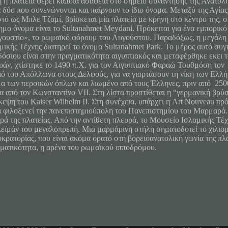
 η πλατεία φέρει κάποια ασάφεια στο σημείο συνάντησης της Ανατολής
 δύο που συνενώνονται και παίρνουν το ίδιο όνομα. Μεταξύ της Αγίας
τό ως Μπλε Τζαμί, βρίσκεται μία πλατεία με κρήνη στο κέντρο της, 
ημο όνομα είναι το Sultanahmet Meydani. Πρόκειται για ένα εμπορικό 
ουστίο», το ρωμαϊκό φόρουμ του Αυγούστου. Παραδόξως, η μεγάλη 
μικής Τέχνης διατηρεί το όνομα Sultanahmet Park. Το μέρος αυτό συ
όσιου είναι στην πραγματικότητα αιγυπτιακός και μεταφέρθηκε εκει 
άν, χτίστηκε το 1490 π.Χ. για τον Αιγυπτιακό Φαραώ Τουθμόση τον 
αό του Απόλλωνα στους Δελφούς, για να γιορτάσουν τη νίκη των Ελ
α των περσικών όπλων και λιωμένο από τους Έλληνες, πριν από 2500
α από τον Κωνσταντίνο VII. Στη λίστα προστίθεται η “γερμανική βρύσ
κεψη του Kaiser Wilhelm II. Στη συνέχεια, υπάρχει η Art Nouveau πρ
 φιλοξενεί την πανεπιστημιούπολη του Πανεπιστημίου του Μαρμαρά. 
ρά της πλατείας. Από την αντίθετη πλευρά, το Μουσείο Ισλαμικής Τέχ
εϊμάν του μεγαλοπρεπή. Μια μαρμάρινη στήλη σηματοδοτεί το χιλιομ
κρατορίας, που είναι ακόμα ορατό στη βορειοανατολική γωνία της πλατ
ματικότητα, η αρένα του ρωμαϊκού ιπποδρόμου.