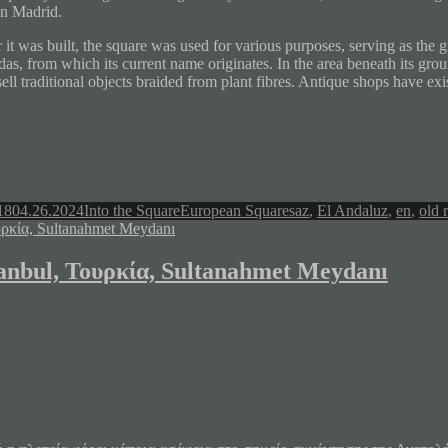
in Madrid.
 it was built, the square was used for various purposes, serving as the 
das, from which its current name originates. In the area beneath its grou
sell traditional objects braided from plant fibres. Antique shops have exi
Author
Categories
Tags
18
04.26.2024
Into the Square
European Squares
az
,
El Andaluz
,
en
,
old 
tanbul, Τουρκία, Sultanahmet Meydanı