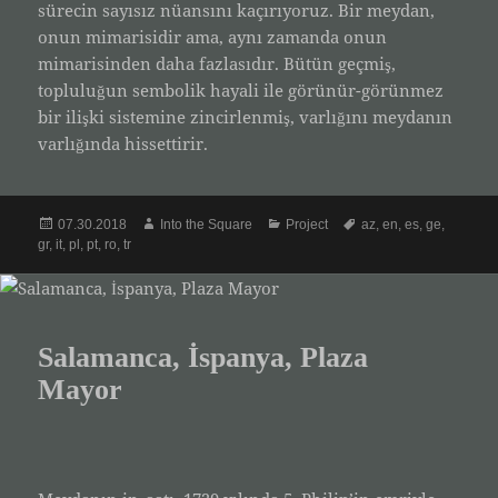
sürecin sayısız nüansını kaçırıyoruz. Bir meydan,
onun mimarisidir ama, aynı zamanda onun
mimarisinden daha fazlasıdır. Bütün geçmiş,
topluluğun sembolik hayali ile görünür-görünmez
bir ilişki sistemine zincirlenmiş, varlığını meydanın
varlığında hissettirir.
Posted
Author
Categories
Tags
07.30.2018
Into the Square
Project
az
,
en
,
es
,
ge
,
on
gr
,
it
,
pl
,
pt
,
ro
,
tr
Salamanca, İspanya, Plaza
Mayor