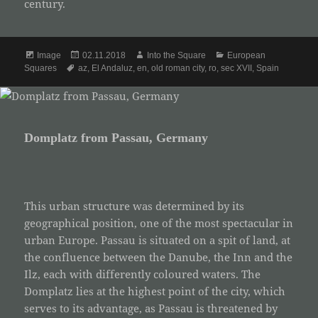
century.
Format
Posted
Author
Categories
Image
02.11.2018
Into the Square
European
Tags
on
Squares
az
,
El Andaluz
,
en
,
old roman city
,
ro
,
sec XVII
,
Spain
Domplatz from Passau, Germany
This urban structure was determined by its
geographical position, one of the most spectacular in
urban Europe. Passau is situated on a spit of land, at
the confluence between the Danube, the Inn and the
Ilz, each with differently coloured waters. The
Domplatz lies at the highest point of the city, which
serves to its advantage, as Passau is threatened by