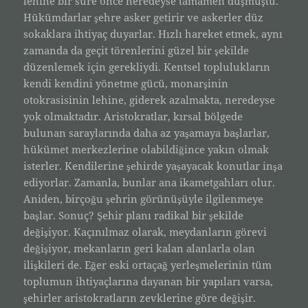
lehine bir süre önce neredeyse tamamen düşmüştü.
Hükümdarlar şehre asker getirir ve askerler düz
sokaklara ihtiyaç duyarlar. Hızlı hareket etmek, aynı
zamanda da geçit törenlerini güzel bir şekilde
düzenlemek için gerekliydi. Kentsel toplulukların
kendi kendini yönetme gücü, monarşinin
otokrasisinin lehine, giderek azalmakta, neredeyse
yok olmaktadır. Aristokratlar, kırsal bölgede
bulunan saraylarında daha az yaşamaya başlarlar,
hükümet merkezlerine olabildiğince yakın olmak
isterler. Kendilerine şehirde yaşayacak konutlar inşa
ediyorlar. Zamanla, bunlar ana ikametgahları olur.
Aniden, birçoğu şehrin görünüşüyle ilgilenmeye
başlar. Sonuç? Şehir planı radikal bir şekilde
değişiyor. Kaçınılmaz olarak, meydanların görevi
değişiyor, mekanların geri kalan alanlarla olan
ilişkileri de. Eğer eski ortaçağ yerleşmelerinin tüm
toplumun ihtiyaçlarına dayanan bir yapıları varsa,
şehirler aristokratların zevklerine göre değişir.