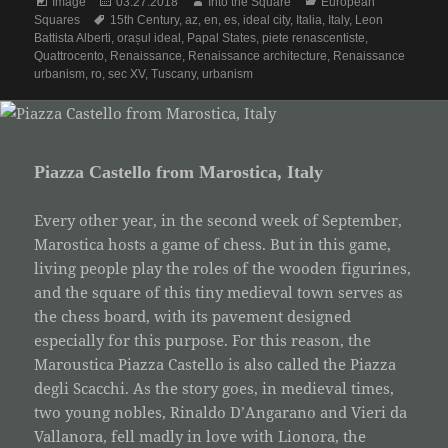
Format
Posted
Author
Categories
Image
03.27.2018
Into the Square
European
Tags
on
Squares
15th Century
,
az
,
en
,
es
,
ideal city
,
Italia
,
Italy
,
Leon
Battista Alberti
,
orașul ideal
,
Papal States
,
piete renascentiste
,
Quattrocento
,
Renaissance
,
Renaissance architecture
,
Renaissance
urbanism
,
ro
,
sec XV
,
Tuscany
,
urbanism
Piazza Castello from Marostica, Italy
Every other year, in the second week of September,
Marostica hosts a game of chess. But in this game,
living people play the roles of the wooden figurines,
and the square of this tiny medieval town serves as
the chess board, with its pavement designed
especially for this purpose. For this reason, the
Maroustica Piazza Castello is also called the Piazza
degli Scacchi. As the story goes, in medieval times,
two young nobles, Rinaldo D’Angarano and Vieri da
Vallanora, fell madly in love with Lionora, the