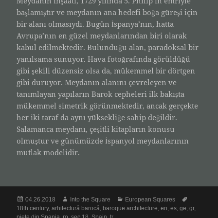
Meydanın inşaatı, 1729 yılında 5. Philip’in emriyle
başlamıştır ve meydanın ana hedefi boğa güreşi için
bir alanı olmasıydı. Bugün İspanya’nın, hatta
Avrupa’nın en güzel meydanlarından biri olarak
kabul edilmektedir. Bulunduğu alan, paradoksal bir
yanılsama sunuyor. Hava fotoğrafında görüldüğü
gibi şekili düzensiz olsa da, mükemmel bir dörtgen
gibi duruyor. Meydanın alanını çevreleyen ve
tanımlayan yapıların Barok cepheleri ilk bakışta
mükemmel simetrik görünmektedir, ancak gerçekte
her iki taraf da aynı yüksekliğe sahip değildir.
Salamanca meydanı, çeşitli kitapların konusu
olmuştur ve günümüzde İspanyol meydanlarının
mutlak modelidir.
Posted
Author
Categories
Tags
04.26.2018
Into the Square
European Squares
on
18th century
,
arhitectură barocă
,
baroque architecture
,
en
,
es
,
ge
,
gr
,
piețe din Spania
,
ro
,
sec 18
,
Spain
,
tr