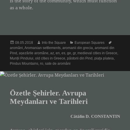
is the story of the community, which must function
as a whole.
Posted
Author
Categories
Tags
08.05.2018
Into the Square
European Squares
on
aromâni
,
Aromanian settlements
,
aromanii din grecia
,
aromanii din
Pind
,
așezările aromâne
,
az
,
en
,
es
,
ge
,
gr
,
medieval cities in Greece
,
Munții Pindului
,
old cities in Greece
,
păstorii din Pind
,
piața plateia
,
Pindus Mountains
,
ro
,
sate de aromâni
Özetle Şehirler. Avrupa
Meydanları ve Tarihleri
Cătălin D. CONSTANTIN