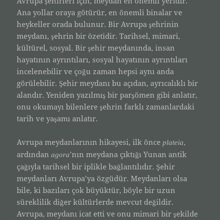
Avrupa şehirleri için, meydan en önemli yeridir.
Ana yollar oraya götürür, en önemli binalar ve
heykeller orada bulunur. Bir Avrupa şehrinin
meydanı, şehrin bir özetidir. Tarihsel, mimari,
kültürel, sosyal. Bir şehir meydanında, insan
hayatının ayrıntıları, sosyal hayatının ayrıntıları
incelenebilir ve çoğu zaman hepsi aynı anda
görülebilir. Şehir meydanı bu açıdan, ayrıcalıklı bir
alandır. Yeniden yazılmış bir parşömen gibi anlatır,
onu okumayı bilenlere şehrin farklı zamanlardaki
tarih ve yaşamı anlatır.
Avrupa meydanlarının hikayesi, ilk önce
,
plateia
ardından
’nın meydana çıktığı Yunan antik
agora
çağıyla tarihsel bir iplikle bağlantılıdır. Şehir
meydanları Avrupa’ya özgüdür. Meydanları olsa
bile, ki bazıları çok büyüktür, böyle bir uzun
süreklilik diğer kültürlerde mevcut değildir.
Avrupa, meydanı icat etti ve onu mimari bir şekilde