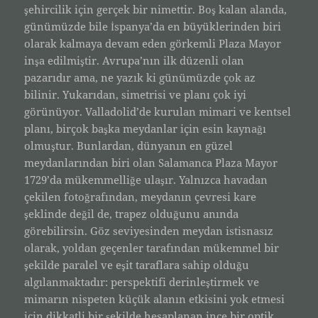
şehircilik için gerçek bir nimettir. Boş kalan alanda,
günümüzde bile İspanya’da en büyüklerinden biri
olarak kalmaya devam eden görkemli Plaza Mayor
inşa edilmiştir. Avrupa’nın ilk düzenli olan
pazarıdır ama, ne yazık ki günümüzde çok az
bilinir. Yukarıdan, simetrisi ve planı çok iyi
görünüyor. Valladolid’de kurulan mimari ve kentsel
planı, birçok başka meydanlar için esin kaynağı
olmuştur. Bunlardan, dünyanın en güzel
meydanlarından biri olan Salamanca Plaza Mayor
1729’da mükemmelliğe ulaşır. Yalnızca havadan
çekilen fotoğrafından, meydanın çevresi kare
şeklinde değil de, trapez olduğunu anında
görebilirsin. Göz seviyesinden meydan istisnasız
olarak, yoldan geçenler tarafından mükemmel bir
şekilde paralel ve eşit taraflara sahip olduğu
algılanmaktadır: perspektifi derinleştirmek ve
mimarın nispeten küçük alanın etkisini yok etmesi
için dikkatli bir şekilde hesaplanan ince bir optik