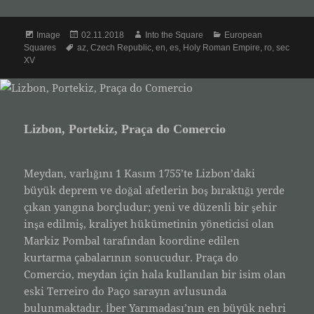
Format
Posted
Author
Categories
Image
02.11.2018
Into the Square
European
Tags
on
Squares
az
,
Czech Republic
,
en
,
es
,
Holy Roman Empire
,
ro
,
sec
XV
Lizbon, Portekiz, Praça do Comercio
Meydan, varlığını 1 Kasım 1755’te Lizbon’daki
büyük deprem ve doğal afetlerin boş bıraktığı yerde
çıkan yangına borçludur; yeni ve düzenli bir şehir
inşa edilmiş, kraliyet hükümetinin yöneticisi olan
Markiz Pombal tarafından koordine edilen
kurtarma çabalarının sonucudur. Praça do
Comercio, meydan için hala kullanılan bir isim olan
eski Terreiro do Paço sarayın avlusunda
bulunmaktadır. İber Yarımadası’nın en büyük nehri