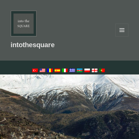
MENU
AND
intothesquare
WIDGETS
LANGUAGE SWITCHER