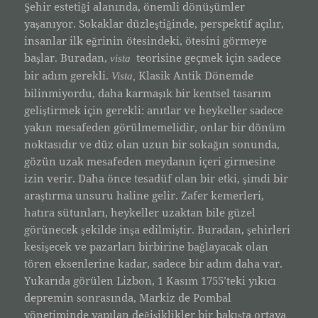
Şehir estetiği alanında, önemli dönüşümler
yaşanıyor. Sokaklar düzleştiğinde, perspektif açılır,
insanlar ilk eğrinin ötesindeki, ötesini görmeye
başlar. Buradan,
teorisine geçmek için sadece
vista
bir adım gerekli.
Klasik Antik Dönemde
Vista,
bilinmiyordu, daha karmaşık bir kentsel tasarım
geliştirmek için gerekli: anıtlar ve heykeller sadece
yakın mesafeden görülmemelidir, onlar bir dönüm
noktasıdır ve düz olan uzun bir sokağın sonunda,
gözün uzak mesafeden meydanın içeri girmesine
izin verir. Daha önce tesadüf olan bir etki, şimdi bir
araştırma unsuru haline gelir. Zafer kemerleri,
hatıra sütunları, heykeller uzaktan bile güzel
görünecek şekilde inşa edilmiştir. Buradan, şehirleri
kesişecek ve pazarları birbirine bağlayacak olan
tören eksenlerine kadar, sadece bir adım daha var.
Yukarıda görülen Lizbon, 1 Kasım 1755’teki yıkıcı
depremin sonrasında, Markiz de Pombal
yönetiminde yapılan değişiklikler bir bakışta ortaya